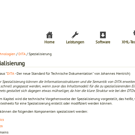
Home
Leistungen
Software
XML-Te
hnologien
/
DITA
/ Spezialisierung
alisierung
aus "
DITA
- Der neue Standard für Technische Dokumentation" von Johannes Hentrich)
er Spezialisierung können die Informationsstrukturen und die Semantik von DITA erweite
schnell angepasst werden, wenn zuvor das Inhaltsmodell für die zu spezialisierenden 
ets gestaltet sich dagegen etwas mühseliger, da hier die klare Struktur wie bei den DTD
m Kapitel wird die technische Vorgehensweise der Spezialisierung vorgestellt, das heißt,
lesheets für eine Spezialisierung erstellt oder modifiziert werden können.
 können die folgenden Komponenten spezialisiert werden:
ics
ps
mains