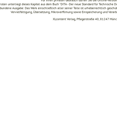
Für Ihren privaten Gebrauch dürfen Sie die Online-Versio
sten unterliegt dieses Kapitel aus dem Buch "DITA - Der neue Standard für Technische
bundene Ausgabe: Das Werk einschließlich aller seiner Teile ist urheberrechtlich geschüt
Vervielfältigung, Übersetzung, Mikroverfilmung sowie Einspeicherung und Verar
XLcontent Verlag, Pflegerstraße 40, 81247 Mün