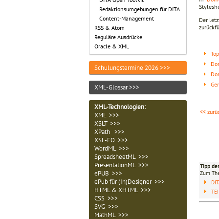
Stylesh
Redaktionsumgebungen für DITA
Content-Management
Der letz
zurückf
RSS & Atom
Reguläre Ausdrücke
Oracle & XML
Top
Do
Schulungstermine 2026 >>>
Dom
Gen
XML-Glossar >>>
XML-Technologien
:
<< zurü
XML >>>
XSLT >>>
XPath >>>
XSL-FO >>>
WordML >>>
SpreadsheetML >>>
PresentationML >>>
Tipp de
ePUB >>>
Zum T
ePub für (In)Designer >>>
DI
HTML & XHTML >>>
TEI
CSS >>>
SVG >>>
MathML >>>