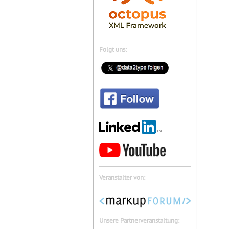
Folgt uns:
Veranstalter von:
Unsere Partnerveranstaltung: