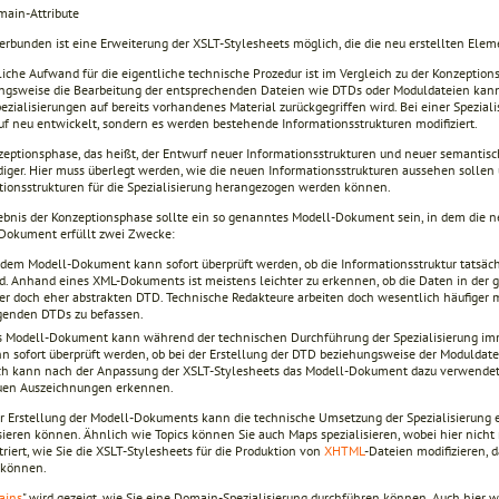
ain-Attribute
erbunden ist eine Erweiterung der XSLT-Stylesheets möglich, die die neu erstellten Ele
liche Aufwand für die eigentliche technische Prozedur ist im Vergleich zu der Konzeption
ngsweise die Bearbeitung der entsprechenden Dateien wie DTDs oder Moduldateien kann 
ezialisierungen auf bereits vorhandenes Material zurückgegriffen wird. Bei einer Spezia
uf neu entwickelt, sondern es werden bestehende Informationsstrukturen modifiziert.
zeptionsphase, das heißt, der Entwurf neuer Informationsstrukturen und neuer semantis
iger. Hier muss überlegt werden, wie die neuen Informationsstrukturen aussehen solle
tionsstrukturen für die Spezialisierung herangezogen werden können.
ebnis der Konzeptionsphase sollte ein so genanntes Modell-Dokument sein, in dem die neue
Dokument erfüllt zwei Zwecke:
dem Modell-Dokument kann sofort überprüft werden, ob die Informationsstruktur tatsächl
d. Anhand eines XML-Dokuments ist meistens leichter zu erkennen, ob die Daten in der
er doch eher abstrakten DTD. Technische Redakteure arbeiten doch wesentlich häufiger
genden DTDs zu befassen.
 Modell-Dokument kann während der technischen Durchführung der Spezialisierung im
n sofort überprüft werden, ob bei der Erstellung der DTD beziehungsweise der Moduldate
h kann nach der Anpassung der XSLT-Stylesheets das Modell-Dokument dazu verwendet w
uen Auszeichnungen erkennen.
r Erstellung der Modell-Dokuments kann die technische Umsetzung der Spezialisierung er
isieren können. Ähnlich wie Topics können Sie auch Maps spezialisieren, wobei hier nic
iert, wie Sie die XSLT-Stylesheets für die Produktion von
XHTML
-Dateien modifizieren, 
 können.
ains
" wird gezeigt, wie Sie eine Domain-Spezialisierung durchführen können. Auch hier w