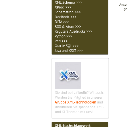
XML Schema >>>
Anson
XProc >>>
ge
Schematron >>>
DocBook >>>
DITA >>>
RSS & Atom >>>
Reguläre Ausdrücke >>>
Python >>>
Perl >>>
Oracle SQL >>>
Java und XSLT >>>
Sie sind bei
LinkedIn
? Wir auch.
Werden Sie Mitglied in unserer
Gruppe XML-Technologien
und
diskutieren Sie spannende XML-
und KI-Themen mit uns!
XML-Nachschlagewerk: