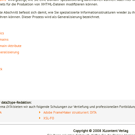
eets für die Produktion von XHTML-Dateien modifizieren können.
te Abschnitt befasst sich damit, wie Sie spezialisierte Informationsstrukturen wieder zu 
ühren können. Dieser Prozess wird als Generalisierung bezeichnet.
ics
mains
ain-Attribute
eralisierung
ck
r data2type-Redaktion:
hema
DITA
bieten wir auch folgende Schulungen zur Vertiefung und professionellen Fortbildun
TA
Adobe FrameMaker strukturiert: DITA
XSL-FO
Copyright © 2008 XLcontent Verlag