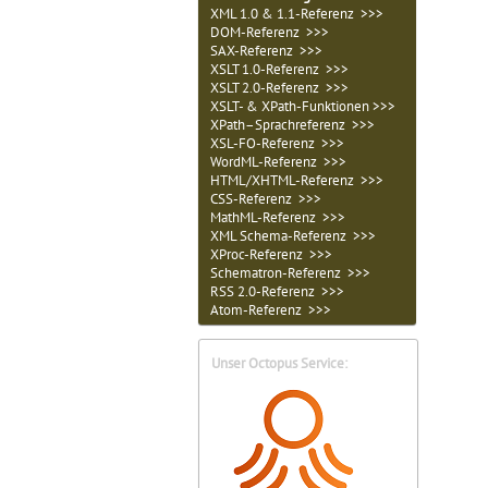
XML 1.0 & 1.1-Referenz >>>
DOM-Referenz >>>
SAX-Referenz >>>
XSLT 1.0-Referenz >>>
XSLT 2.0-Referenz >>>
XSLT- & XPath-Funktionen >>>
XPath–Sprachreferenz >>>
XSL-FO-Referenz >>>
WordML-Referenz >>>
HTML/XHTML-Referenz >>>
CSS-Referenz >>>
MathML-Referenz >>>
XML Schema-Referenz >>>
XProc-Referenz >>>
Schematron-Referenz >>>
RSS 2.0-Referenz >>>
Atom-Referenz >>>
Unser Octopus Service: