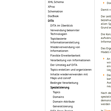
XML Schema
Dom
XProc
Damit v
Schematron
DocBook
Der zeit
beziehu
DITA
allen Sp
DITA im Überblick
Grund a
Verwendung bekannter
Technologien
Die Kon
aufwänd
Topicbasierte
Informa
Informationserstellung
Wiederverwendung von
Das Erg
Informationen
Modell-
Flexible Erweiterbarkeit
An 
Verarbeitung von Informationen
wir
Der Umstieg auf DITA
ein
Topics erstellen und organisieren
lie
Inhalte wiederverwenden mit
Das
Maps und conref
kan
Auc
Bedingte Verarbeitung
ne
Spezialisierung
Topics
Nach de
spezial
Domains
demonstr
Domain-Attribute
werden
Generalisierung
In "
Dom
DITA Open Toolkit