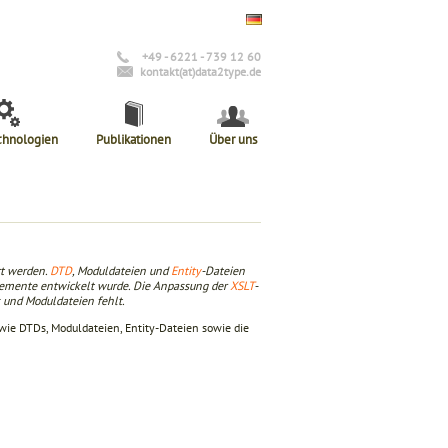
+49 - 6221 - 739 12 60
kontakt(at)data2type.de
chnologien
Publikationen
Über uns
rt werden.
DTD
, Moduldateien und
Entity
-Dateien
Elemente entwickelt wurde. Die Anpassung der
XSLT
-
s und Moduldateien fehlt.
 wie DTDs, Moduldateien, Entity-Dateien sowie die