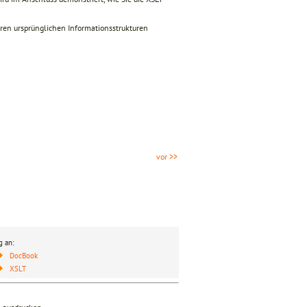
ihren ursprünglichen Informationsstrukturen
vor >>
g an:
DocBook
XSLT