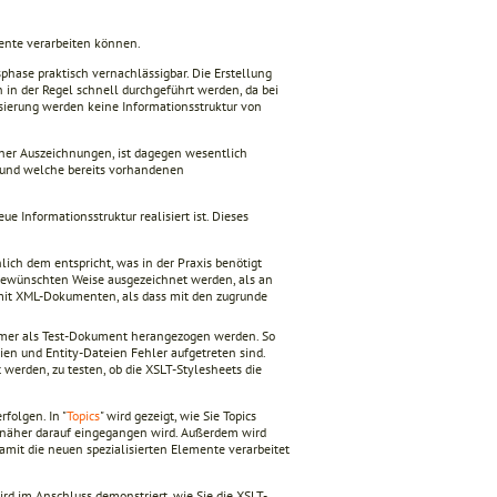
mente verarbeiten können.
sphase praktisch vernachlässigbar. Die Erstellung
in der Regel schnell durchgeführt werden, da bei
lisierung werden keine Informationsstruktur von
cher Auszeichnungen, ist dagegen wesentlich
n und welche bereits vorhandenen
 Informationsstruktur realisiert ist. Dieses
ich dem entspricht, was in der Praxis benötigt
 gewünschten Weise ausgezeichnet werden, als an
 mit XML-Dokumenten, als dass mit den zugrunde
mer als Test-Dokument herangezogen werden. So
ien und Entity-Dateien Fehler aufgetreten sind.
erden, zu testen, ob die XSLT-Stylesheets die
folgen. In "
Topics
" wird gezeigt, wie Sie Topics
ht näher darauf eingegangen wird. Außerdem wird
damit die neuen spezialisierten Elemente verarbeitet
ird im Anschluss demonstriert, wie Sie die XSLT-