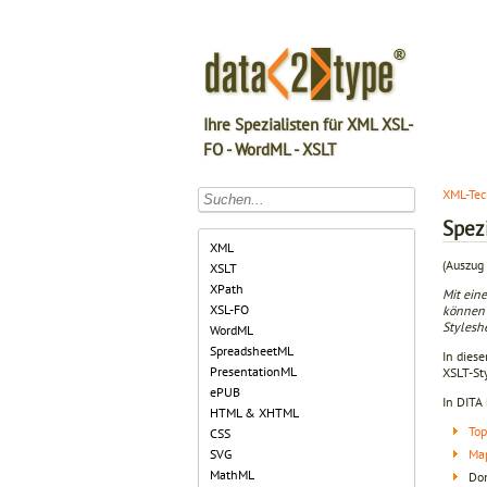
Ihre Spezialisten für XML XSL-
FO - WordML - XSLT
XML-Tec
Spezi
XML
(Auszug 
XSLT
XPath
Mit ein
XSL-FO
können 
Styleshe
WordML
SpreadsheetML
In diese
PresentationML
XSLT-Sty
ePUB
In DITA
HTML & XHTML
Top
CSS
Ma
SVG
MathML
Do