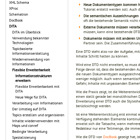
XML Schema
Neue Dokumententypen kommen h
XProc
Tutorial erstellt werden soll. Auch d
Schematron
Die semantischen Auszeichnungen 
DocBook
oft die bestehende Semantik nicht 
DITA
Externe Dokumente müssen verarbe
müssen, kann eine bestehende DTD o
DITA im Überblick
Verwendung bekannter
Dokumente müssen mit anderen Un
Technologien
Partner sein. Die Zusammenführung
Topicbasierte
Eine DTD steht also vor der Aufgabe, m
Informationserstellung
Inhalte Schritt halten zu können.
Wiederverwendung von
Informationen
Wird eine DTD nicht erweitert, so mus
Folge davon ist, dass die bestehenden 
Flexible Erweiterbarkeit
die neuen Dokumenttypen ausgezeichnet
Informationsstrukturen
weniger möglich. Auch wenn semantisch
erweitern
Gefahr, Inhalte mit unpassenden Elemen
Flexible Erweiterbarkeit mit
DITA
Wie die Praxis zeigt, ist die Weiterentw
einen stellt gerade bei monolithischen
Neue Wege für DITA
Erweiterung einer DTD auch die Stylesh
Verarbeitung von Informationen
berücksichtigt werden.
Der Umstieg auf DITA
Ist eine Weiterentwicklung erst einmal e
Topics erstellen und organisieren
Verfügung stehenden Elemente kontinuie
Inhalte wiederverwenden mit
erweist sich die Tatsache, wenn mehrer
Maps und conref
Redakteur nur eine Teilmenge, die immer
Bedingte Verarbeitung
Wie die DTD von
DocBook
gezeigt hat, i
Spezialisierung