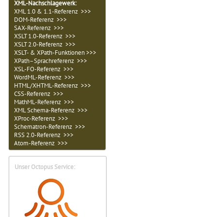
XML-Nachschlagewerk:
XML 1.0 & 1.1-Referenz >>>
DOM-Referenz >>>
SAX-Referenz >>>
XSLT 1.0-Referenz >>>
XSLT 2.0-Referenz >>>
XSLT- & XPath-Funktionen >>>
XPath–Sprachreferenz >>>
XSL-FO-Referenz >>>
WordML-Referenz >>>
HTML/XHTML-Referenz >>>
CSS-Referenz >>>
MathML-Referenz >>>
XML Schema-Referenz >>>
XProc-Referenz >>>
Schematron-Referenz >>>
RSS 2.0-Referenz >>>
Atom-Referenz >>>
Unser Octopus Service: