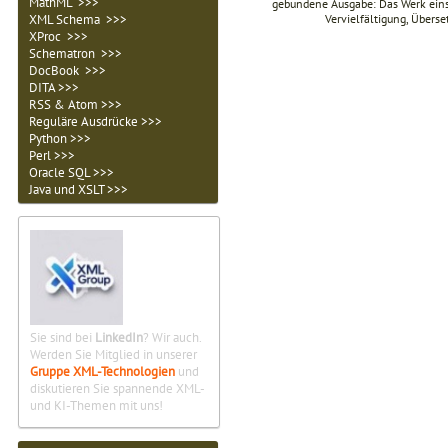
MathML >>>
gebundene Ausgabe: Das Werk einsch
Vervielfältigung, Übers
XML Schema >>>
XProc >>>
Schematron >>>
DocBook >>>
DITA >>>
RSS & Atom >>>
Reguläre Ausdrücke >>>
Python >>>
Perl >>>
Oracle SQL >>>
Java und XSLT >>>
Sie sind bei
LinkedIn
? Wir auch.
Werden Sie Mitglied in unserer
Gruppe XML-Technologien
und
diskutieren Sie spannende XML-
und KI-Themen mit uns!