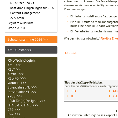
aufnehmen zu können. Die feste Menge vo
DITA Open Toolkit
steuern zu können, wie die Stylesheets 
Redaktionsumgebungen für DITA
Voraussetzungen:
Content-Management
Ein Inhaltsmodell muss flexibel ge
RSS & Atom
Eine DTD muss so modular aufgebaut
Reguläre Ausdrücke
muss eine neue DTD nach wie vor z
Oracle & XML
Ein Verarbeitungsmechanismus muss 
Wie der nächste Abschnitt "
Flexible Erwe
Schulungstermine 2026 >>>
XML-Glossar >>>
<< zurück
XML-Technologien
:
XML >>>
XSLT >>>
XPath >>>
XSL-FO >>>
Tipp der data2type-Redaktion:
WordML >>>
Zum Thema
DITA
bieten wir auch folgende
SpreadsheetML >>>
DITA
Ado
PresentationML >>>
ePUB >>>
TEI
XSL
ePub für (In)Designer >>>
HTML & XHTML >>>
CSS >>>
F
SVG >>>
Ansonsten unterliegt dieses Kapitel 