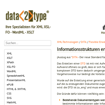
Ihre Spezialisten für XML XSL-
FO - WordML - XSLT
Ho
XML-Technologien
/
DITA
/
Flexible Erwe
Informationsstrukturen e
XML
(Auszug aus "
DITA
- Der neue Standard f
XSLT
XPath
Das Erstellen einer
DTD
ist mit viel Auf
XSL-FO
Aufwand oftmals so groß, dass er sich f
komplexen DTD kann dadurch umgangen we
WordML
Vorgehensweise nur bedingt die Vorteil
SpreadsheetML
PresentationML
Wurde auf die Erstellung einer generisch
auf die zu erzeugenden Dokumente zugesch
ePUB
wird: die DTD ist zu „eng“ und muss erwe
HTML & XHTML
CSS
Die Gründe dafür können vielfältig sein:
SVG
Bestehende Dokumententypen werde
MathML
bestimmte Informationen oder Info