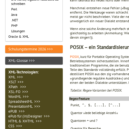
kann deshalb als neues »Eins oder meh
schreiben
Manchmal entstehen neue Fehler (»Bugs
Perl
entfernt. Die Werkzeuge waren schlecht
Java
meist gar nicht beschrieben. Viele der
.NET
unweigerlich ein neuer Dialekt entstan
PHP
Wenn eine solche Änderung mehrfach sta
Lösungen
gleichzeitig zu arbeiten (Anmerkung: Wie
Oracle & XML
davon singen!)).
POSIX – ein Standardisieru
Schulungstermine 2026 >>>
POSIX
, kurz für Portable Operating Syst
XML-Glossar >>>
Betriebssystemen sicherzustellen. Innerh
traditionellen Programme, die sie benut
Teile des Standards vollständig erfüllt.
XML-Technologien
:
destilliert POSIX aus den zig vorhande
XML >>>
»grundlegende reguläre Ausdrücke«) un
XSLT >>>
einen der beiden Dialekte unterstützen. 
XPath >>>
Tabelle: Regex-Varianten bei POSIX.
XSL-FO >>>
WordML >>>
Regex-Feature
SpreadsheetML >>>
Punkt,
^, $, [...], [^...]
PresentationML >>>
ePUB >>>
Quantor »Jede beliebige Anzahl«
ePub für (In)Designer >>>
Quantoren + und ?
HTML & XHTML >>>
CSS >>>
Quantor für Bereiche