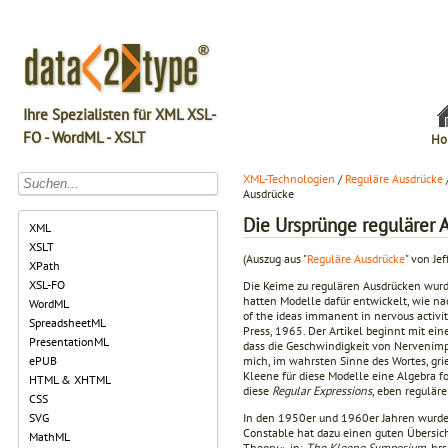
Ihre Spezialisten für XML XSL-
FO - WordML - XSLT
Ho
XML-Technologien
/
Reguläre Ausdrücke
Ausdrücke
Die Ursprünge regulärer 
XML
XSLT
(Auszug aus "
Reguläre Ausdrücke
" von Jef
XPath
XSL-FO
Die Keime zu regulären Ausdrücken wurd
hatten Modelle dafür entwickelt, wie na
WordML
of the ideas immanent in nervous activit
SpreadsheetML
Press, 1965. Der Artikel beginnt mit ein
PresentationML
dass die Geschwindigkeit von Nervenimpu
mich, im wahrsten Sinne des Wortes, gri
ePUB
Kleene für diese Modelle eine Algebra f
HTML & XHTML
diese
Regular Expressions
, eben regulär
CSS
In den 1950er und 1960er Jahren wurden
SVG
Constable hat dazu einen guten Übersich
MathML
Theory«, in:
The Kleene Symposium
, hr