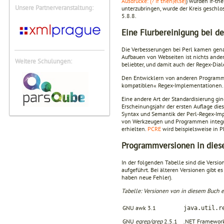
Ausdrücke: (? if then|else)
) wurden If-th
Unsere Partnerveranstaltung:
unterzubringen, wurde der Kreis geschlo
5.8.8.
Eine Flurbereinigung bei d
Die Verbesserungen bei Perl kamen genau
Aufbauen von Webseiten ist nichts ander
Weitere Schulungen:
beliebter, und damit auch der Regex-Dial
Den Entwicklern von anderen Programmie
kompatiblen« Regex-Implementationen. 
Eine andere Art der Standardisierung gi
Erscheinungsjahr der ersten Auflage dies
Syntax und Semantik der Perl-Regex-Imp
von Werkzeugen und Programmen integrier
erhielten.
PCRE
wird beispielsweise in 
Programmversionen in die
In der folgenden Tabelle sind die Ver
aufgeführt. Bei älteren Versionen gibt e
haben neue Fehler).
Tabelle: Versionen von in diesem Buc
GNU awk 3.1
java.util.r
GNU
egrep/grep
2.5.1
.NET Framework