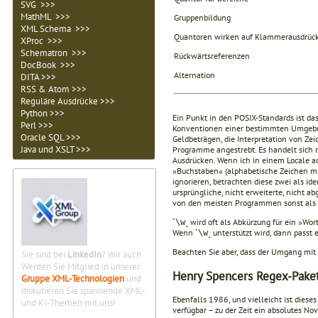
SVG >>>
MathML >>>
Gruppenbildung
XML Schema >>>
Quantoren wirken auf Klammerausdrüc
XProc >>>
Schematron >>>
Rückwärtsreferenzen
DocBook >>>
Alternation
DITA >>>
RSS & Atom >>>
Reguläre Ausdrücke >>>
Python >>>
Ein Punkt in den POSIX-Standards ist da
Perl >>>
Konventionen einer bestimmten Umgebun
Oracle SQL >>>
Geldbeträgen, die Interpretation von Z
Java und XSLT >>>
Programme angestrebt. Es handelt sich 
Ausdrücken. Wenn ich in einem Locale ar
»Buchstaben« (alphabetische Zeichen mi
ignorieren, betrachten diese zwei als id
ursprüngliche, nicht erweiterte, nicht 
von den meisten Programmen sonst als 
˹
˼ wird oft als Abkürzung für ein »Wor
\w
Wenn ˹
˼ unterstützt wird, dann passt
\w
Beachten Sie aber, dass der Umgang mit
Sie sind bei
LinkedIn
? Wir auch.
Werden Sie Mitglied in unserer
Henry Spencers Regex-Pake
Gruppe XML-Technologien
und
diskutieren Sie spannende XML-
Ebenfalls 1986, und vielleicht ist dieses
und KI-Themen mit uns!
verfügbar – zu der Zeit ein absolutes N