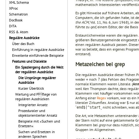
XML Schema
mathematisch Interessierten veröffentli
XProc
Es gibt Hinweise auf frühere Arbeiten,
Schematron
Computern, die ich gefunden habe, ist 
DocBook
the ACM
, Vol. 11, No. 6, Juni 1968), in
DITA
führte zu
qed
, einem Editor, der die Basi
RSS & Atom
Erstaunlicherweise waren die regulären
Reguläre Ausdrücke
größeren Benutzergemeinde eingesetzt
Über das Buch
einen regulären Ausdruck passen. Dieser
war so beliebt, dass ein eigenes Progr
Einführung in reguläre Ausdrücke
entstand).
Erweiterte einführende Beispiele
Features und Dialekte
Metazeichen bei grep
Ein Spaziergang durch die Welt
der regulären Ausdrücke
Die regulären Ausdrücke dieser frühen 
Die Ursprünge regulärer
weder
noch
(das Fehlen des Frageze
+
?
Ausdrücke
normale Klammern waren Literale. (
Anm
Kurzer Überblick
weil Ken Thompson dachte, dass regulä
Klammern viel häufiger vorkommen wür
Wartung und Pflege von
Anfang einer
Regex
vorkam, war es ein 
regulären Ausdrücken
literaler Zirkumflex. Analog war
nur al
$
Integrierter Ansatz
˹
˼ nicht schreiben, was a
end$|^start
Prozeduraler und
objektorientierter Ansatz
Die Art, wie Metazeichen untereinander 
der Stern nicht auf eine geklammerte Gr
Beispiele mit »Suchen und
Klammern bei
grep
nur dazu nützlich, s
Ersetzen«
Gruppen im Allgemeinen.
Suchen und Ersetzen in
anderen Sprachen