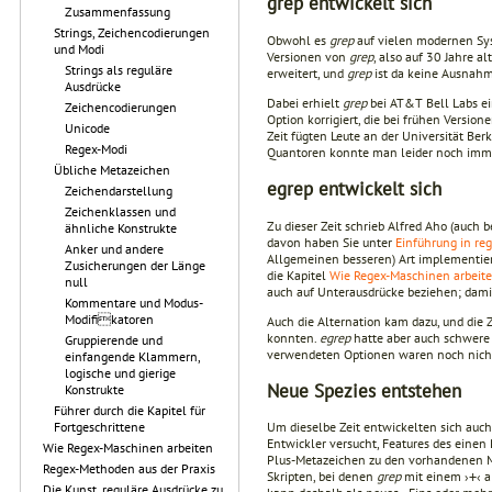
grep entwickelt sich
Zusammenfassung
Strings, Zeichencodierungen
Obwohl es
grep
auf vielen modernen Sys
und Modi
Versionen von
grep
, also auf 30 Jahre 
Strings als reguläre
erweitert, und
grep
ist da keine Ausnah
Ausdrücke
Dabei erhielt
grep
bei AT&T Bell Labs e
Zeichencodierungen
Option korrigiert, die bei frühen Version
Unicode
Zeit fügten Leute an der Universität B
Regex-Modi
Quantoren konnte man leider noch imm
Übliche Metazeichen
egrep entwickelt sich
Zeichendarstellung
Zeichenklassen und
Zu dieser Zeit schrieb Alfred Aho (auch 
ähnliche Konstrukte
davon haben Sie unter
Einführung in re
Anker und andere
Allgemeinen besseren) Art implementier
Zusicherungen der Länge
die Kapitel
Wie Regex-Maschinen arbeit
null
auch auf Unterausdrücke beziehen; dami
Kommentare und Modus-
Modifikatoren
Auch die Alternation kam dazu, und die 
konnten.
egrep
hatte aber auch schwere
Gruppierende und
verwendeten Optionen waren noch nicht 
einfangende Klammern,
logische und gierige
Neue Spezies entstehen
Konstrukte
Führer durch die Kapitel für
Fortgeschrittene
Um dieselbe Zeit entwickelten sich au
Entwickler versucht, Features des eine
Wie Regex-Maschinen arbeiten
Plus-Metazeichen zu den vorhandenen 
Regex-Methoden aus der Praxis
Skripten, bei denen
grep
mit einem ›
‹ 
+
Die Kunst, reguläre Ausdrücke zu