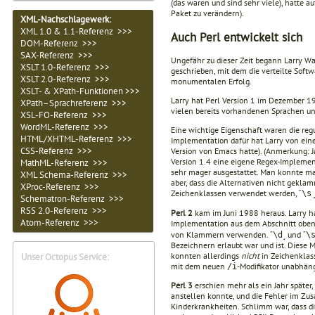
(das waren und sind sehr viele), hatte a
Paket zu verändern).
XML-Nachschlagewerk:
XML 1.0 & 1.1-Referenz >>>
Auch Perl entwickelt sich
DOM-Referenz >>>
SAX-Referenz >>>
Ungefähr zu dieser Zeit begann Larry Wa
XSLT 1.0-Referenz >>>
geschrieben, mit dem die verteilte Softw
XSLT 2.0-Referenz >>>
monumentalen Erfolg.
XSLT- & XPath-Funktionen >>>
Larry hat Perl Version 1 im Dezember 198
XPath–Sprachreferenz >>>
vielen bereits vorhandenen Sprachen 
XSL-FO-Referenz >>>
WordML-Referenz >>>
Eine wichtige Eigenschaft waren die reg
HTML/XHTML-Referenz >>>
Implementation dafür hat Larry von ei
CSS-Referenz >>>
Version von Emacs hatte). (Anmerkung: 
Version 1.4 eine eigene Regex-Implement
MathML-Referenz >>>
sehr mager ausgestattet. Man konnte m
XML Schema-Referenz >>>
aber, dass die Alternativen nicht gekla
XProc-Referenz >>>
Zeichenklassen verwendet werden, ˹
\s
Schematron-Referenz >>>
RSS 2.0-Referenz >>>
Perl 2
kam im Juni 1988 heraus. Larry ha
Atom-Referenz >>>
Implementation aus dem Abschnitt oben
von Klammern verwenden. ˹
˼ und ˹
\d
\
Bezeichnern erlaubt war und ist. Diese 
konnten allerdings
nicht
in Zeichenklas
Unser Octopus Service:
mit dem neuen
-Modifikator unabhän
/i
Perl 3
erschien mehr als ein Jahr später
anstellen konnte, und die Fehler im Zu
Kinderkrankheiten. Schlimm war, dass d