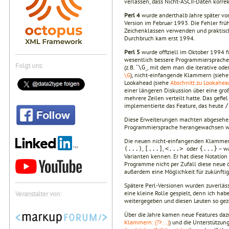
verlassen, dass Nicht-ASCII-Daten korrek
Perl 4
wurde anderthalb Jahre später vorg
Version im Februar 1993. Die Fehler fr
Zeichenklassen verwenden und praktisch
Durchbruch kam erst 1994.
Perl 5
wurde offiziell im Oktober 1994 f
wesentlich bessere Programmiersprache.
Folgt uns:
(z.B. ˹
˼, mit dem man die iterative od
\G
\G
), nicht-einfangende Klammern (sieh
Lookahead (siehe
Abschnitt zu Lookahea
einer längeren Diskussion über eine gro
mehrere Zeilen verteilt hatte. Das gefie
implementierte das Feature, das heute
/
Diese Erweiterungen machten abgesehen 
Programmiersprache herangewachsen wa
Die neuen nicht-einfangenden Klammern
,
,
oder
– wa
(...)
[...]
<...>
{...}
Varianten kennen. Er hat diese Notation 
Programme nicht per Zufall diese neue 
außerdem eine Möglichkeit für zukünfti
Spätere Perl-Versionen wurden zuverlässi
eine kleine Rolle gespielt, denn ich hab
Veranstalter von:
weitergegeben und diesen Leuten so gez
Über die Jahre kamen neue Features daz
Klammern: (?>...)
) und die Unterstützun