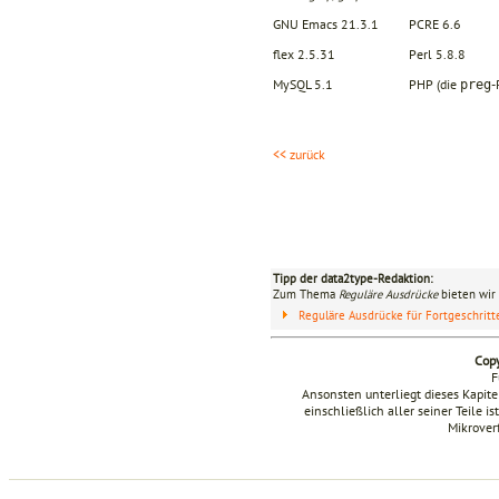
GNU Emacs 21.3.1
PCRE 6.6
flex 2.5.31
Perl 5.8.8
MySQL 5.1
PHP (die
-
preg
<< zurück
Tipp der data2type-Redaktion:
Zum Thema
Reguläre Ausdrücke
bieten wir 
Reguläre Ausdrücke für Fortgeschrit
Copy
F
Ansonsten unterliegt dieses Kapi
einschließlich aller seiner Teile i
Mikrover