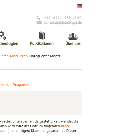
+49 - 6221 - 739 12 60
kontakt(at)data2type.de
chnologien
Publikationen
Über uns
lären Ausdrücken
/ Integrierter Ansatz
ines Mail-Programm
:
 selbst unterstrichen dargestellt. Perl wendet die
nden wird, wird der Code im folgenden
Block
sten (hier einzigen) Klammer gepasst hat. Dieser