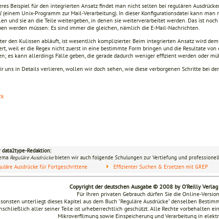
res Beispiel für den integrierten Ansatz findet man nicht selten bei regulären Ausdrücke
il
(einem Unix-Programm zur Mail-Verarbeitung). In dieser Konfigurationsdatei kann man
n und sie an die Teile weitergeben, in denen sie weiterverarbeitet werden. Das ist noch 
en werden müssen: Es sind immer die gleichen, nämlich die E-Mail-Nachrichten.
er den Kulissen abläuft, ist wesentlich komplizierter. Beim integrierten Ansatz wird de
ert, weil er die Regex nicht zuerst in eine bestimmte Form bringen und die Resultate vo
en; es kann allerdings Fälle geben, die gerade dadurch weniger effizient werden oder m
ir uns in Details verlieren, wollen wir doch sehen, wie diese verborgenen Schritte bei 
ck
r data2type-Redaktion:
hema
Reguläre Ausdrücke
bieten wir auch folgende Schulungen zur Vertiefung und professionell
uläre Ausdrücke für Fortgeschrittene
Effizienter Suchen & Ersetzen mit GREP
Copyright der deutschen Ausgabe © 2008 by O’Reilly Verla
Für Ihren privaten Gebrauch dürfen Sie die Online-Versio
sonsten unterliegt dieses Kapitel aus dem Buch "Reguläre Ausdrücke" denselben Besti
nschließlich aller seiner Teile ist urheberrechtlich geschützt. Alle Rechte vorbehalten ei
Mikroverfilmung sowie Einspeicherung und Verarbeitung in elek