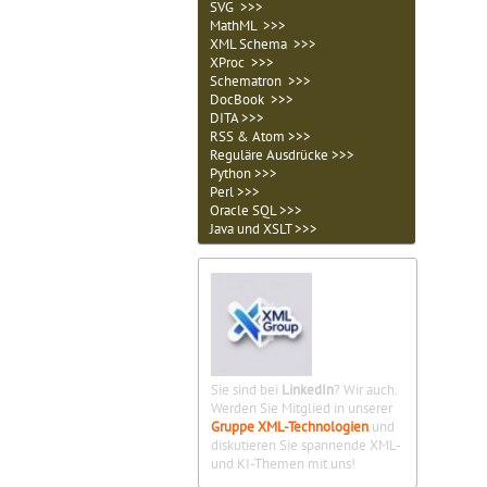
SVG >>>
MathML >>>
XML Schema >>>
XProc >>>
Schematron >>>
DocBook >>>
DITA >>>
RSS & Atom >>>
Reguläre Ausdrücke >>>
Python >>>
Perl >>>
Oracle SQL >>>
Java und XSLT >>>
Sie sind bei
LinkedIn
? Wir auch.
Werden Sie Mitglied in unserer
Gruppe XML-Technologien
und
diskutieren Sie spannende XML-
und KI-Themen mit uns!