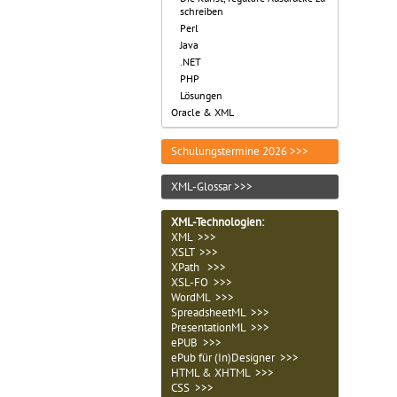
schreiben
Perl
Java
.NET
PHP
Lösungen
Oracle & XML
Schulungstermine 2026 >>>
XML-Glossar >>>
XML-Technologien
:
XML >>>
XSLT >>>
XPath >>>
XSL-FO >>>
WordML >>>
SpreadsheetML >>>
PresentationML >>>
ePUB >>>
ePub für (In)Designer >>>
HTML & XHTML >>>
CSS >>>