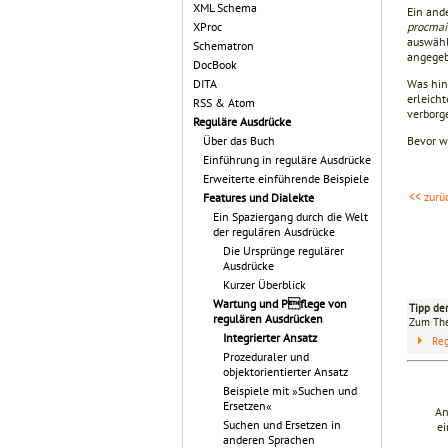
XML Schema
Ein ande
procma
XProc
auswähle
Schematron
angegeb
DocBook
Was hint
DITA
erleicht
RSS & Atom
verborg
Reguläre Ausdrücke
Bevor w
Über das Buch
Einführung in reguläre Ausdrücke
Erweiterte einführende Beispiele
<< zurü
Features und Dialekte
Ein Spaziergang durch die Welt
der regulären Ausdrücke
Die Ursprünge regulärer
Ausdrücke
Kurzer Überblick
Wartung und Pflege von
Tipp de
regulären Ausdrücken
Zum T
Integrierter Ansatz
Reg
Prozeduraler und
objektorientierter Ansatz
Beispiele mit »Suchen und
Ersetzen«
An
Suchen und Ersetzen in
ei
anderen Sprachen