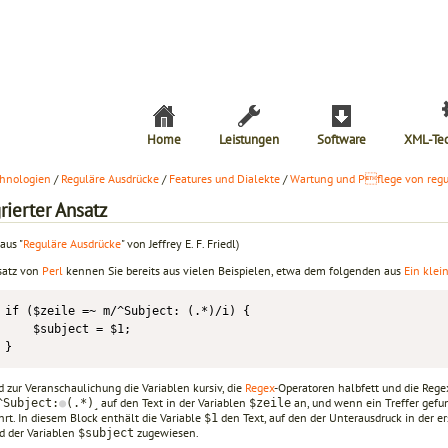
Home
Leistungen
Software
XML-Te
hnologien
/
Reguläre Ausdrücke
/
Features und Dialekte
/
Wartung und Pflege von regu
rierter Ansatz
aus "
Reguläre Ausdrücke
" von Jeffrey E. F. Friedl)
satz von
Perl
kennen Sie bereits aus vielen Beispielen, etwa dem folgenden aus
Ein kle
if ($zeile =~ m/^Subject: (.*)/i) {

    $subject = $1;

}
d zur Veranschaulichung die Variablen kursiv, die
Regex
-Operatoren halbfett und die Regex
˼ auf den Text in der Variablen
an, und wenn ein Treffer gefu
^Subject:
●
(.*)
$zeile
rt. In diesem Block enthält die Variable
den Text, auf den der Unterausdruck in der er
$1
rd der Variablen
zugewiesen.
$subject