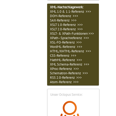
XML-Nachschlagewerk:
XML 1.0 & 1.1-Referenz >>>
DOM-Referenz >>>
SAX-Referenz >>>
XSLT 1.0-Referenz >>>
XSLT 2.0-Referenz >>>
XSLT- & XPath-Funktionen >>>
XPath–Sprachreferenz >>>
XSL-FO-Referenz >>>
WordML-Referenz >>>
HTML/XHTML-Referenz >>>
CSS-Referenz >>>
MathML-Referenz >>>
XML Schema-Referenz >>>
XProc-Referenz >>>
Schematron-Referenz >>>
RSS 2.0-Referenz >>>
Atom-Referenz >>>
Unser Octopus Service: