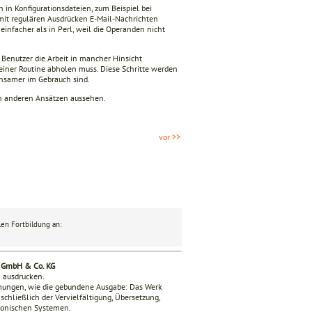
n in Konfigurationsdateien, zum Beispiel bei
 mit regulären Ausdrücken E-Mail-Nachrichten
einfacher als in Perl, weil die Operanden nicht
m Benutzer die Arbeit in mancher Hinsicht
n einer Routine abholen muss. Diese Schritte werden
ühsamer im Gebrauch sind.
den anderen Ansätzen aussehen.
vor >>
en Fortbildung an:
g GmbH & Co. KG
n ausdrucken.
mmungen, wie die gebundene Ausgabe: Das Werk
nschließlich der Vervielfältigung, Übersetzung,
tronischen Systemen.