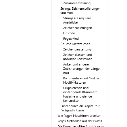
Zusammenfassung
Strings, Zeichencodierungen
und Modi
Strings als reguläre
Ausdrücke
Zeichencodierungen
Unicode
Regex-Modi
Übliche Metazeichen
Zeichendarstellung
Zeichenklassen und
ähnliche Konstrukte
Anker und andere
Zusicherungen der Länge
null
Kommentare und Modus-
Modifikatoren
Gruppierende und
einfangende Klammern,
logische und gierige
Konstrukte
Führer durch die Kapitel für
Fortgeschrittene
Wie Regex-Maschinen arbeiten
Regex-Methoden aus der Praxis
Die Kunst, reguläre Ausdrücke zu