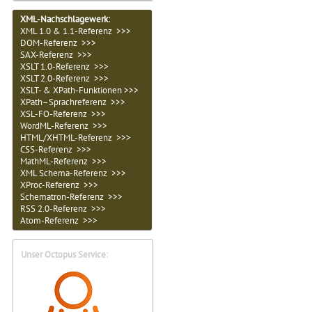
XML-Nachschlagewerk:
XML 1.0 & 1.1-Referenz >>>
DOM-Referenz >>>
SAX-Referenz >>>
XSLT 1.0-Referenz >>>
XSLT 2.0-Referenz >>>
XSLT- & XPath-Funktionen >>>
XPath–Sprachreferenz >>>
XSL-FO-Referenz >>>
WordML-Referenz >>>
HTML/XHTML-Referenz >>>
CSS-Referenz >>>
MathML-Referenz >>>
XML Schema-Referenz >>>
XProc-Referenz >>>
Schematron-Referenz >>>
RSS 2.0-Referenz >>>
Atom-Referenz >>>
Unser Octopus Service: