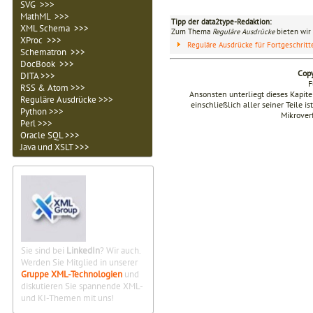
SVG >>>
MathML >>>
Tipp der data2type-Redaktion:
XML Schema >>>
Zum Thema
Reguläre Ausdrücke
bieten wir 
XProc >>>
Reguläre Ausdrücke für Fortgeschrit
Schematron >>>
DocBook >>>
Copy
DITA >>>
F
RSS & Atom >>>
Ansonsten unterliegt dieses Kapi
Reguläre Ausdrücke >>>
einschließlich aller seiner Teile i
Python >>>
Mikrover
Perl >>>
Oracle SQL >>>
Java und XSLT >>>
Sie sind bei
LinkedIn
? Wir auch.
Werden Sie Mitglied in unserer
Gruppe XML-Technologien
und
diskutieren Sie spannende XML-
und KI-Themen mit uns!