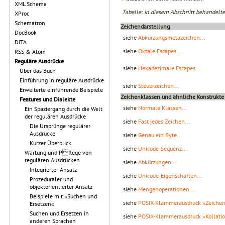
XML Schema
Tabelle: In diesem Abschnitt behandelte
XProc
Schematron
Zeichendarstellung
DocBook
siehe
Abkürzungsmetazeichen...
DITA
siehe
Oktale Escapes...
RSS & Atom
Reguläre Ausdrücke
siehe
Hexadezimale Escapes...
Über das Buch
Einführung in reguläre Ausdrücke
siehe
Steuerzeichen...
Erweiterte einführende Beispiele
Zeichenklassen und ähnliche Konstrukte
Features und Dialekte
siehe
Normale Klassen...
Ein Spaziergang durch die Welt
der regulären Ausdrücke
siehe
Fast jedes Zeichen...
Die Ursprünge regulärer
Ausdrücke
siehe
Genau ein Byte...
Kurzer Überblick
siehe
Unicode-Sequenz...
Wartung und Pflege von
regulären Ausdrücken
siehe
Abkürzungen...
Integrierter Ansatz
siehe
Unicode-Eigenschaften...
Prozeduraler und
objektorientierter Ansatz
siehe
Mengenoperationen...
Beispiele mit »Suchen und
siehe
POSIX-Klammerausdruck »Zeichen
Ersetzen«
Suchen und Ersetzen in
siehe
POSIX-Klammerausdruck »Kollatio
anderen Sprachen