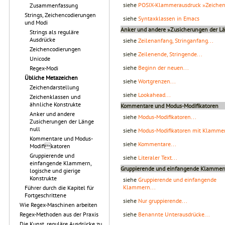
siehe
POSIX-Klammerausdruck »Zeichen
Zusammenfassung
Strings, Zeichencodierungen
siehe
Syntaxklassen in Emacs
und Modi
Anker und andere »Zusicherungen der Lä
Strings als reguläre
Ausdrücke
siehe
Zeilenanfang, Stringanfang...
Zeichencodierungen
siehe
Zeilenende, Stringende...
Unicode
siehe
Beginn der neuen...
Regex-Modi
Übliche Metazeichen
siehe
Wortgrenzen...
Zeichendarstellung
siehe
Lookahead...
Zeichenklassen und
ähnliche Konstrukte
Kommentare und Modus-Modifikatoren
Anker und andere
siehe
Modus-Modifikatoren...
Zusicherungen der Länge
null
siehe
Modus-Modifikatoren mit Klammer
Kommentare und Modus-
siehe
Kommentare...
Modifikatoren
Gruppierende und
siehe
Literaler Text...
einfangende Klammern,
Gruppierende und einfangende Klammern,
logische und gierige
Konstrukte
siehe
Gruppierende und einfangende
Klammern...
Führer durch die Kapitel für
Fortgeschrittene
siehe
Nur gruppierende...
Wie Regex-Maschinen arbeiten
siehe
Benannte Unterausdrücke...
Regex-Methoden aus der Praxis
Die Kunst, reguläre Ausdrücke zu