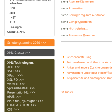
siehe
Atomare Klammern...
schreiben
Perl
siehe
Alternation...
Java
siehe
Bedingte reguläre Ausdrücke...
.NET
siehe
Gierige Quantoren...
PHP
Lösungen
siehe
Nicht-gierige...
Oracle & XML
siehe
Possessive Quantoren...
Schulungstermine 2026 >>>
XML-Glossar >>>
Zeichendarstellung
Zeichenklassen und ähnliche Konst
XML-Technologien
:
XML >>>
Anker und andere Zusicherungen de
XSLT >>>
Kommentare und Modus-Modifika
XPath >>>
Gruppierende und einfangende Klam
XSL-FO >>>
WordML >>>
SpreadsheetML >>>
<< zurück
PresentationML >>>
ePUB >>>
ePub für (In)Designer >>>
HTML & XHTML >>>
CSS >>>