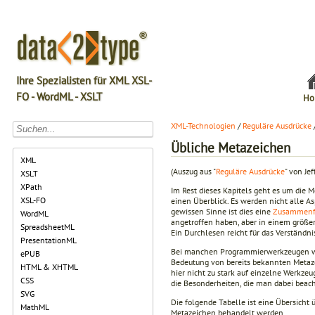
Ihre Spezialisten für XML XSL-
FO - WordML - XSLT
Ho
XML-Technologien
/
Reguläre Ausdrücke
Übliche Metazeichen
XML
(Auszug aus "
Reguläre Ausdrücke
" von Jef
XSLT
XPath
Im Rest dieses Kapitels geht es um die 
XSL-FO
einen Überblick. Es werden nicht alle 
gewissen Sinne ist dies eine
Zusammenf
WordML
angetroffen haben, aber in einem größ
SpreadsheetML
Ein Durchlesen reicht für das Verständni
PresentationML
Bei manchen Programmierwerkzeugen wer
ePUB
Bedeutung von bereits bekannten Metaz
HTML & XHTML
hier nicht zu stark auf einzelne Werkze
CSS
die Besonderheiten, die man dabei beac
SVG
Die folgende Tabelle ist eine Übersicht 
MathML
Metazeichen behandelt werden.