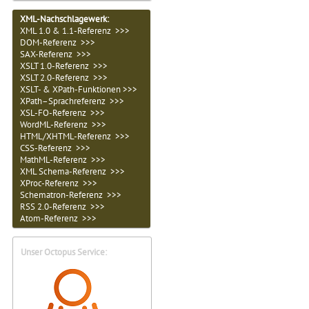
XML-Nachschlagewerk:
XML 1.0 & 1.1-Referenz >>>
DOM-Referenz >>>
SAX-Referenz >>>
XSLT 1.0-Referenz >>>
XSLT 2.0-Referenz >>>
XSLT- & XPath-Funktionen >>>
XPath–Sprachreferenz >>>
XSL-FO-Referenz >>>
WordML-Referenz >>>
HTML/XHTML-Referenz >>>
CSS-Referenz >>>
MathML-Referenz >>>
XML Schema-Referenz >>>
XProc-Referenz >>>
Schematron-Referenz >>>
RSS 2.0-Referenz >>>
Atom-Referenz >>>
Unser Octopus Service: