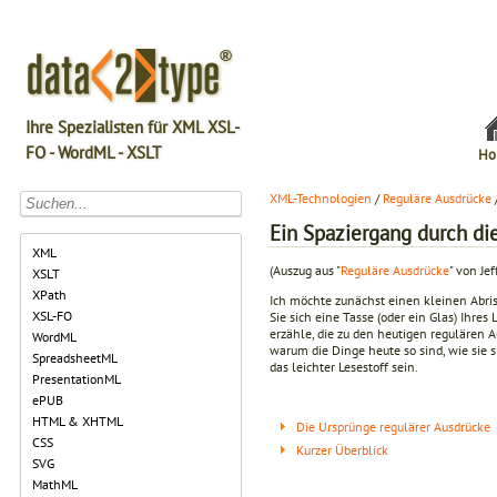
Ihre Spezialisten für XML XSL-
FO - WordML - XSLT
Ho
XML-Technologien
/
Reguläre Ausdrücke
Ein Spaziergang durch di
XML
(Auszug aus "
Reguläre Ausdrücke
" von Jef
XSLT
XPath
Ich möchte zunächst einen kleinen Abri
XSL-FO
Sie sich eine Tasse (oder ein Glas) Ihr
erzähle, die zu den heutigen regulären A
WordML
warum die Dinge heute so sind, wie sie 
SpreadsheetML
das leichter Lesestoff sein.
PresentationML
ePUB
HTML & XHTML
Die Ursprünge regulärer Ausdrücke
CSS
Kurzer Überblick
SVG
MathML