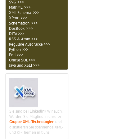
SVG >>>
MathML >>>
XML Schema >>>
XProc >>>
Schematron >>>
DocBook >>>
DITA >>>
RSS & Atom >>>
Reguläre Ausdrücke >>>
Python >>>
Perl >>>
Oracle SQL >>>
Java und XSLT >>>
Sie sind bei
LinkedIn
? Wir auch.
Werden Sie Mitglied in unserer
Gruppe XML-Technologien
und
diskutieren Sie spannende XML-
und KI-Themen mit uns!