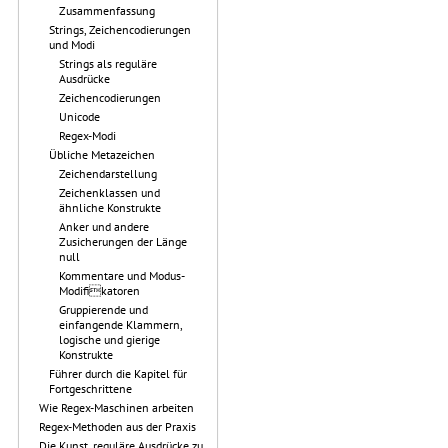
Zusammenfassung
Strings, Zeichencodierungen
und Modi
Strings als reguläre
Ausdrücke
Zeichencodierungen
Unicode
Regex-Modi
Übliche Metazeichen
Zeichendarstellung
Zeichenklassen und
ähnliche Konstrukte
Anker und andere
Zusicherungen der Länge
null
Kommentare und Modus-
Modifikatoren
Gruppierende und
einfangende Klammern,
logische und gierige
Konstrukte
Führer durch die Kapitel für
Fortgeschrittene
Wie Regex-Maschinen arbeiten
Regex-Methoden aus der Praxis
Die Kunst, reguläre Ausdrücke zu