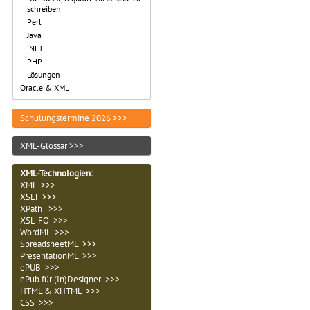
schreiben
Perl
Java
.NET
PHP
Lösungen
Oracle & XML
Schulungstermine 2026 >>>
XML-Glossar >>>
XML-Technologien
:
XML >>>
XSLT >>>
XPath >>>
XSL-FO >>>
WordML >>>
SpreadsheetML >>>
PresentationML >>>
ePUB >>>
ePub für (In)Designer >>>
HTML & XHTML >>>
CSS >>>