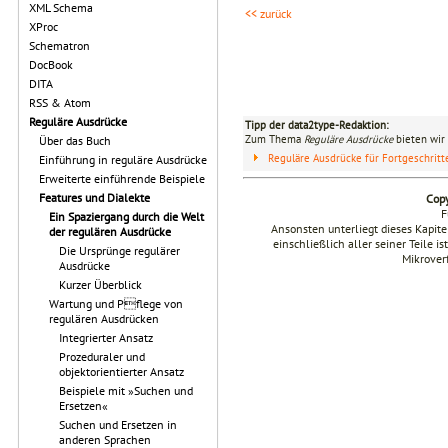
XML Schema
<< zurück
XProc
Schematron
DocBook
DITA
RSS & Atom
Reguläre Ausdrücke
Tipp der data2type-Redaktion:
Zum Thema
Reguläre Ausdrücke
bieten wir 
Über das Buch
Reguläre Ausdrücke für Fortgeschrit
Einführung in reguläre Ausdrücke
Erweiterte einführende Beispiele
Features und Dialekte
Copy
F
Ein Spaziergang durch die Welt
Ansonsten unterliegt dieses Kapi
der regulären Ausdrücke
einschließlich aller seiner Teile i
Die Ursprünge regulärer
Mikrover
Ausdrücke
Kurzer Überblick
Wartung und Pflege von
regulären Ausdrücken
Integrierter Ansatz
Prozeduraler und
objektorientierter Ansatz
Beispiele mit »Suchen und
Ersetzen«
Suchen und Ersetzen in
anderen Sprachen