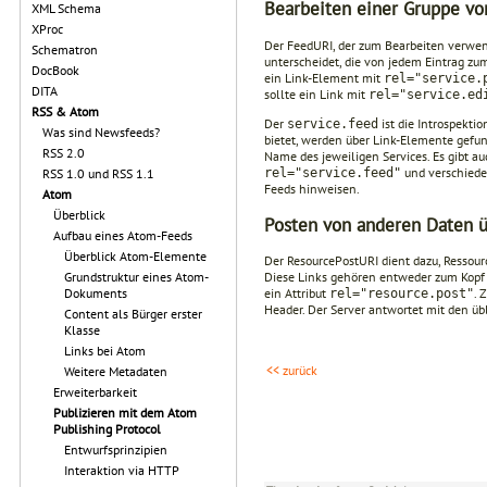
Bearbeiten einer Gruppe vo
XML Schema
XProc
Der FeedURI, der zum Bearbeiten verwen
Schematron
unterscheidet, die von jedem Eintrag z
DocBook
ein Link-Element mit
rel="service.
DITA
sollte ein Link mit
rel="service.ed
RSS & Atom
Der
ist die Introspektio
service.feed
Was sind Newsfeeds?
bietet, werden über Link-Elemente gefun
RSS 2.0
Name des jeweiligen Services. Es gibt a
und verschiede
rel="service.feed"
RSS 1.0 und RSS 1.1
Feeds hinweisen.
Atom
Überblick
Posten von anderen Daten 
Aufbau eines Atom-Feeds
Überblick Atom-Elemente
Der ResourcePostURI dient dazu, Ressourc
Grundstruktur eines Atom-
Diese Links gehören entweder zum Kopf
Dokuments
ein Attribut
. 
rel="resource.post"
Header. Der Server antwortet mit den ü
Content als Bürger erster
Klasse
Links bei Atom
<< zurück
Weitere Metadaten
Erweiterbarkeit
Publizieren mit dem Atom
Publishing Protocol
Entwurfsprinzipien
Interaktion via HTTP