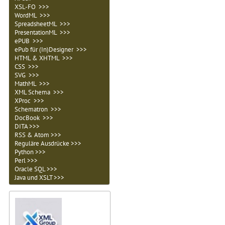
XSL-FO >>>
WordML >>>
SpreadsheetML >>>
PresentationML >>>
ePUB >>>
ePub für (In)Designer >>>
HTML & XHTML >>>
CSS >>>
SVG >>>
MathML >>>
XML Schema >>>
XProc >>>
Schematron >>>
DocBook >>>
DITA >>>
RSS & Atom >>>
Reguläre Ausdrücke >>>
Python >>>
Perl >>>
Oracle SQL >>>
Java und XSLT >>>