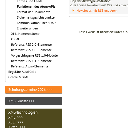
Entries und Feeds
Tipp der data2type-Redaktion:
Zum Thema
Newsfeeds mit RSS und Atom
b
Funktionen des Atom-APIs
Newsfeeds mit RSS und Atom
Format der Dokumente
Sicherheitsgesichtspunkte
Kommunikation über SOAP
Erweiterungen
Dieses Werk ist lizenziert unter ei
XML-Namensräume
OPML
Referenz: RSS 2.0-Elemente
Referenz: RSS 1.0-Elemente
Vorgeschlagene RSS 1.0-Module
Referenz: RSS 1.1-Elemente
Referenz: Atom-Elemente
Reguläre Ausdrücke
Oracle & XML
Schulungstermine 2026 >>>
XML-Glossar >>>
XML-Technologien
:
XML >>>
XSLT >>>
XPath >>>