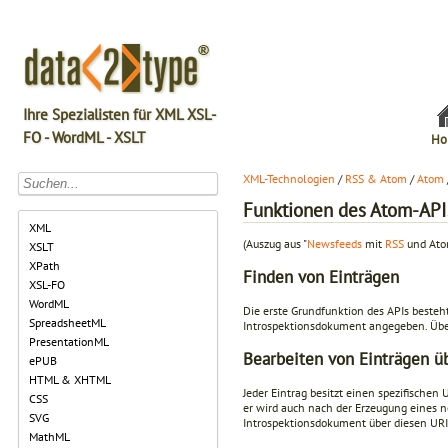
Ihre Spezialisten für XML XSL-
FO - WordML - XSLT
Ho
XML-Technologien
/
RSS & Atom
/
Atom
Funktionen des Atom-API
XML
(Auszug aus "
Newsfeeds
mit
RSS
und Atom
XSLT
XPath
Finden von Einträgen
XSL-FO
WordML
Die erste Grundfunktion des APIs besteht
SpreadsheetML
Introspektionsdokument angegeben. Übe
PresentationML
Bearbeiten von Einträgen ü
ePUB
HTML & XHTML
Jeder Eintrag besitzt einen spezifischen 
CSS
er wird auch nach der Erzeugung eines n
SVG
Introspektionsdokument über diesen URI 
MathML