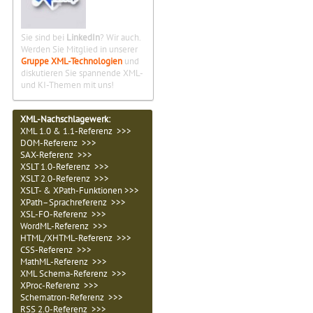
Sie sind bei
LinkedIn
? Wir auch.
Werden Sie Mitglied in unserer
Gruppe XML-Technologien
und
diskutieren Sie spannende XML-
und KI-Themen mit uns!
XML-Nachschlagewerk:
XML 1.0 & 1.1-Referenz >>>
DOM-Referenz >>>
SAX-Referenz >>>
XSLT 1.0-Referenz >>>
XSLT 2.0-Referenz >>>
XSLT- & XPath-Funktionen >>>
XPath–Sprachreferenz >>>
XSL-FO-Referenz >>>
WordML-Referenz >>>
HTML/XHTML-Referenz >>>
CSS-Referenz >>>
MathML-Referenz >>>
XML Schema-Referenz >>>
XProc-Referenz >>>
Schematron-Referenz >>>
RSS 2.0-Referenz >>>