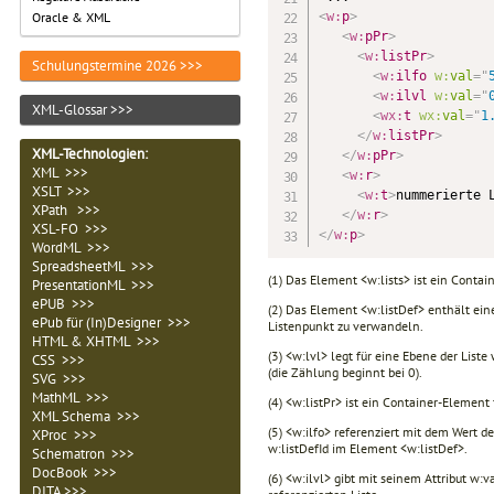
<
w:
p
>
Oracle & XML
<
w:
pPr
>
<
w:
listPr
>
       
Schulungstermine 2026 >>>
<
w:
ilfo
w:
val
=
"
<
w:
ilvl
w:
val
=
"
XML-Glossar >>>
<
wx:
t
wx:
val
=
"
1
</
w:
listPr
>
XML-Technologien
:
</
w:
pPr
>
XML >>>
<
w:
r
>
XSLT >>>
<
w:
t
>
nummerierte 
XPath >>>
</
w:
r
>
XSL-FO >>>
</
w:
p
>
WordML >>>
SpreadsheetML >>>
(1) Das Element <w:lists> ist ein Conta
PresentationML >>>
ePUB >>>
(2) Das Element <w:listDef> enthält eine
ePub für (In)Designer >>>
Listenpunkt zu verwandeln.
HTML & XHTML >>>
(3) <w:lvl> legt für eine Ebene der Lis
CSS >>>
(die Zählung beginnt bei 0).
SVG >>>
MathML >>>
(4) <w:listPr> ist ein Container-Elemen
XML Schema >>>
(5) <w:ilfo> referenziert mit dem Wert d
XProc >>>
w:listDefId im Element <w:listDef>.
Schematron >>>
DocBook >>>
(6) <w:ilvl> gibt mit seinem Attribut w:v
DITA >>>