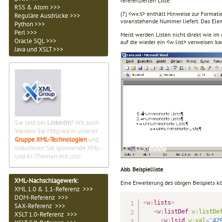
referenzierten Liste.
RSS & Atom >>>
(7) <wx:t> enthält Hinweise zur Formatie
Reguläre Ausdrücke >>>
voranstehende Nummer liefert. Das Ele
Python >>>
Perl >>>
Meist werden Listen nicht direkt wie im
Oracle SQL >>>
auf die wieder ein <w:list> verweisen k
Java und XSLT >>>
Sie sind bei
LinkedIn
? Wir auch.
Werden Sie Mitglied in unserer
Gruppe XML-Technologien
und
diskutieren Sie spannende XML-
und KI-Themen mit uns!
Abb. Beispielliste
XML-Nachschlagewerk:
Eine Erweiterung des obigen Beispiels k
XML 1.0 & 1.1-Referenz >>>
DOM-Referenz >>>
<
w:
lists
>
              
SAX-Referenz >>>
<
w:
listDef
w:
listDe
XSLT 1.0-Referenz >>>
<
w:
lsid
w:
val
=
"
42