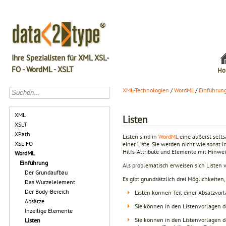
Ihre Spezialisten für XML XSL-
FO - WordML - XSLT
Ho
XML-Technologien
/
WordML
/
Einführun
XML
Listen
XSLT
XPath
Listen sind in
WordML
eine äußerst selts
XSL-FO
einer Liste. Sie werden nicht wie sonst
Hilfs-Attribute und Elemente mit Hinwei
WordML
Einführung
Als problematisch erweisen sich Listen 
Der Grundaufbau
Es gibt grundsätzlich drei Möglichkeiten,
Das Wurzelelement
Der Body-Bereich
Listen können Teil einer Absatzvorl
Absätze
Sie können in den Listenvorlagen d
Inzeilige Elemente
Sie können in den Listenvorlagen d
Listen