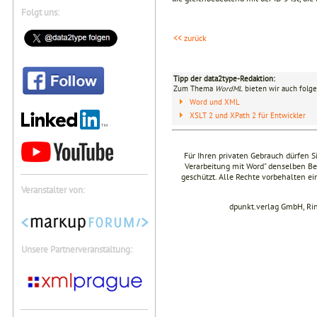
Folgt uns:
<< zurück
Tipp der data2type-Redaktion:
Zum Thema
WordML
bieten wir auch folge
Word und XML
XSLT 2 und XPath 2 für Entwickler
Für Ihren privaten Gebrauch dürfen S
Verarbeitung mit Word" denselben Be
geschützt. Alle Rechte vorbehalten ei
Veranstalter von:
dpunkt.verlag GmbH, Ri
Unsere Partnerveranstaltung: