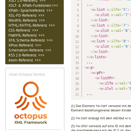
XSLT 2.0-Referenz >>>
 ...

XSLT- & XPath-Funktionen >>>
<
w:
list
w:
ilfo
=
"
5
"
>
XPath–Sprachreferenz >>>
<
w:
ilst
w:
val
=
"
7
"
XSL-FO-Referenz >>>
WordML-Referenz >>>
</
w:
list
>
HTML/XHTML-Referenz >>>
<
w:
list
w:
ilfo
=
"
7
"
>
CSS-Referenz >>>
<
w:
ilst
w:
val
=
"
8
"
MathML-Referenz >>>
</
w:
list
>
XML Schema-Referenz >>>
<
w:
list
w:
ilfo
=
"
8
"
>
XProc-Referenz >>>
<
w:
ilst
w:
val
=
"
9
"
Schematron-Referenz >>>
</
w:
list
>
RSS 2.0-Referenz >>>
</
w:
lists
>
Atom-Referenz >>>
<
w:
p
>
<
w:
pPr
>
Unser Octopus Service:
<
w:
listPr
>
<
w:
ilfo
w:
val
=
"
<
w:
ilvl
w:
val
=
"
 ...
(1) Das Element <w:list> verweist mit de
Element beziehungsweise dessen Kindel
(2) <w:ilst> erzeugt mit dem Attribut w:v
(3) <w:ilfo> verweist auf eine ID mit dem 
die gleichbedeutend mit der ID 5 ist, die