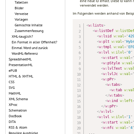
eine neue ID erhält. Diese ID kann n
Tabellen
verwendet werden.
Bilder
Im Folgenden werden anhand von Beispie
Verweise
Vorlagen
Gemischte Inhalte
<
w:
lists
>
              
Zusammenfassung
<
w:
listDef
w:
listDe
<
w:
lsid
w:
val
=
"
42
XML-tauglich?
<
w:
plt
w:
val
=
"
Hyb
Ein Format in aller Offenheit?
<
w:
tmpl
w:
val
=
"
EF
Einmal Word und zurück
<
w:
lvl
w:
ilvl
=
"
0
"
WordML-Referenz
<
w:
start
w:
val
=
SpreadsheetML
<
w:
pStyle
w:
val
PresentationML
<
w:
lvlText
w:
va
ePUB
<
w:
lvlJc
w:
val
=
HTML & XHTML
<
w:
pPr
>
CSS
<
w:
tabs
>
SVG
<
w:
tab
w:
va
MathML
</
w:
tabs
>
XML Schema
<
w:
ind
w:
left
XProc
</
w:
pPr
>
Schematron
</
w:
lvl
>
DocBook
<
w:
lvl
w:
ilvl
=
"
1
"
DITA
<
w:
start
w:
val
=
RSS & Atom
<
w:
nfc
w:
val
=
"
4
Reguläre Ausdrücke