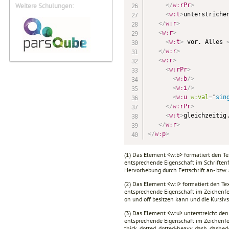
</
w:
rPr
>
Weitere Schulungen:
<
w:
t
>
unterstriche
</
w:
r
>
<
w:
r
>
<
w:
t
>
 vor. Alles 
</
w:
r
>
<
w:
r
>
<
w:
rPr
>
<
w:
b
/>
<
w:
i
/>
<
w:
u
w:
val
=
"
sin
</
w:
rPr
>
<
w:
t
>
gleichzeitig
</
w:
r
>
</
w:
p
>
(1) Das Element <w:b> formatiert den T
entsprechende Eigenschaft im Schriftenf
Hervorhebung durch Fettschrift an- bzw.
(2) Das Element <w:i> formatiert den Te
entsprechende Eigenschaft im Zeichenfen
on und off besitzen kann und die Kursivs
(3) Das Element <w:u> unterstreicht de
entsprechende Eigenschaft im Zeichenfen
thick, dotted, dotted-heavy, dash, dashe