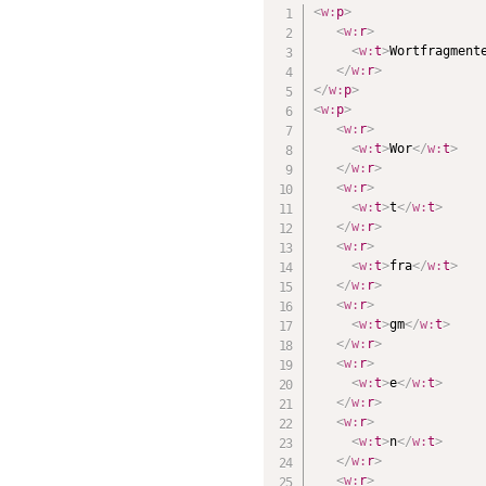
<
w:
p
>
<
w:
r
>
<
w:
t
>
Wortfragment
</
w:
r
>
</
w:
p
>
<
w:
p
>
<
w:
r
>
<
w:
t
>
Wor
</
w:
t
>
</
w:
r
>
<
w:
r
>
<
w:
t
>
t
</
w:
t
>
</
w:
r
>
<
w:
r
>
<
w:
t
>
fra
</
w:
t
>
</
w:
r
>
<
w:
r
>
<
w:
t
>
gm
</
w:
t
>
</
w:
r
>
<
w:
r
>
<
w:
t
>
e
</
w:
t
>
</
w:
r
>
<
w:
r
>
<
w:
t
>
n
</
w:
t
>
</
w:
r
>
<
w:
r
>