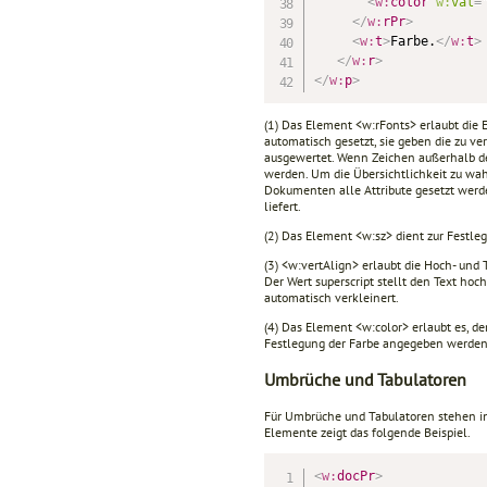
<
w:
color
w:
val
=
</
w:
rPr
>
<
w:
t
>
Farbe.
</
w:
t
>
</
w:
r
>
</
w:
p
>
(1) Das Element <w:rFonts> erlaubt die 
automatisch gesetzt, sie geben die zu v
ausgewertet. Wenn Zeichen außerhalb des
werden. Um die Übersichtlichkeit zu wah
Dokumenten alle Attribute gesetzt werde
liefert.
(2) Das Element <w:sz> dient zur Festleg
(3) <w:vertAlign> erlaubt die Hoch- und T
Der Wert superscript stellt den Text hoch,
automatisch verkleinert.
(4) Das Element <w:color> erlaubt es, de
Festlegung der Farbe angegeben werden
Umbrüche und Tabulatoren
Für Umbrüche und Tabulatoren stehen in
Elemente zeigt das folgende Beispiel.
<
w:
docPr
>