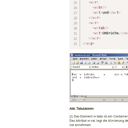
<
w:
r
>
<
w:
br
/>
<
w:
t
>
und
</
w:
t
>
</
w:
r
>
<
w:
r
>
<
w:
tab
/>
<
w:
t
>
Umbrüche.
</
w
</
w:
r
>
</
w:
p
>
Abb. Tabulatoren
(1) Das Element w:tabs ist ein Containe
Das Attribut w:val legt die Aliniierung d
list annehmen.