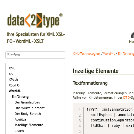
Ihre Spezialisten für XML XSL-
FO - WordML - XSLT
Ho
XML-Technologien
/
WordML
/
Einführun
XML
Inzeilige Elemente
XSLT
XPath
Textformatierung
XSL-FO
WordML
Inzeilige Elemente, Formatierungen und 
Einführung
Reihe von Kindelementen. In der
DTD
-S
Der Grundaufbau
Das Wurzelelement
(rPr?, (aml:annotation 
Der Body-Bereich
  softHyphen | annotati
Absätze
  continuationSeparator
Inzeilige Elemente
  fldChar | ruby | wx:t
Listen