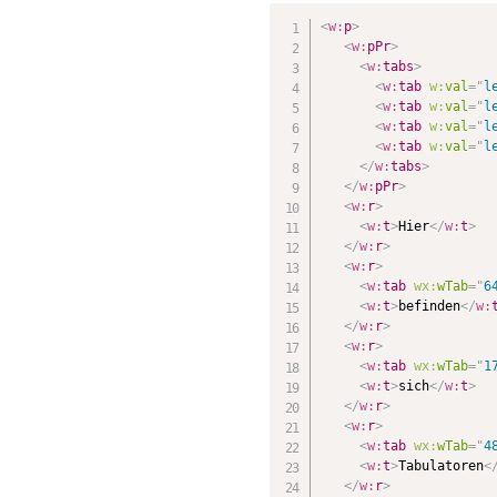
<
w:
p
>
<
w:
pPr
>
<
w:
tabs
>
         
<
w:
tab
w:
val
=
"
l
<
w:
tab
w:
val
=
"
l
<
w:
tab
w:
val
=
"
l
<
w:
tab
w:
val
=
"
l
</
w:
tabs
>
</
w:
pPr
>
<
w:
r
>
<
w:
t
>
Hier
</
w:
t
>
</
w:
r
>
<
w:
r
>
<
w:
tab
wx:
wTab
=
"
6
<
w:
t
>
befinden
</
w:
</
w:
r
>
<
w:
r
>
<
w:
tab
wx:
wTab
=
"
1
<
w:
t
>
sich
</
w:
t
>
</
w:
r
>
<
w:
r
>
<
w:
tab
wx:
wTab
=
"
4
<
w:
t
>
Tabulatoren
<
</
w:
r
>