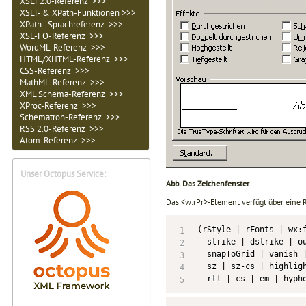
XSLT 2.0-Referenz >>>
XSLT- & XPath-Funktionen >>>
XPath–Sprachreferenz >>>
XSL-FO-Referenz >>>
WordML-Referenz >>>
HTML/XHTML-Referenz >>>
CSS-Referenz >>>
MathML-Referenz >>>
XML Schema-Referenz >>>
XProc-Referenz >>>
Schematron-Referenz >>>
RSS 2.0-Referenz >>>
Atom-Referenz >>>
Unser Octopus Service:
Abb. Das Zeichenfenster
Das <w:rPr>-Element verfügt über eine R
(rStyle | rFonts | wx:f
  strike | dstrike | ou
  snapToGrid | vanish |
  sz | sz-cs | highligh
  rtl | cs | em | hyph