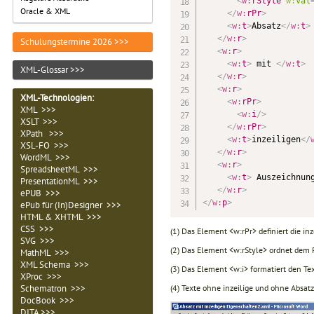
<
w:
rStyle
w:
val
Oracle & XML
</
w:
rPr
>
<
w:
t
>
Absatz
</
w:
t
>
</
w:
r
>
Schulungstermine 2026 >>>
<
w:
r
>
<
w:
t
>
 mit 
</
w:
t
>
XML-Glossar >>>
</
w:
r
>
<
w:
r
>
XML-Technologien
:
<
w:
rPr
>
           
XML >>>
<
w:
i
/>
          
XSLT >>>
</
w:
rPr
>
XPath >>>
<
w:
t
>
inzeiligen
</
XSL-FO >>>
</
w:
r
>
WordML >>>
<
w:
r
>
SpreadsheetML >>>
<
w:
t
>
 Auszeichnun
PresentationML >>>
</
w:
r
>
ePUB >>>
</
w:
p
>
ePub für (In)Designer >>>
HTML & XHTML >>>
CSS >>>
(1) Das Element <w:rPr> definiert die in
SVG >>>
(2) Das Element <w:rStyle> ordnet dem Ru
MathML >>>
XML Schema >>>
(3) Das Element <w:i> formatiert den Te
XProc >>>
(4) Texte ohne inzeilige und ohne Absat
Schematron >>>
DocBook >>>
DITA >>>