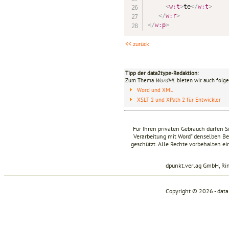
<
w:
t
>
te
</
w:
t
>
</
w:
r
>
</
w:
p
>
<< zurück
Tipp der data2type-Redaktion:
Zum Thema
WordML
bieten wir auch folge
Word und XML
XSLT 2 und XPath 2 für Entwickler
Für Ihren privaten Gebrauch dürfen S
Verarbeitung mit Word" denselben Be
geschützt. Alle Rechte vorbehalten ei
dpunkt.verlag GmbH, Ri
Copyright © 2026 - dat