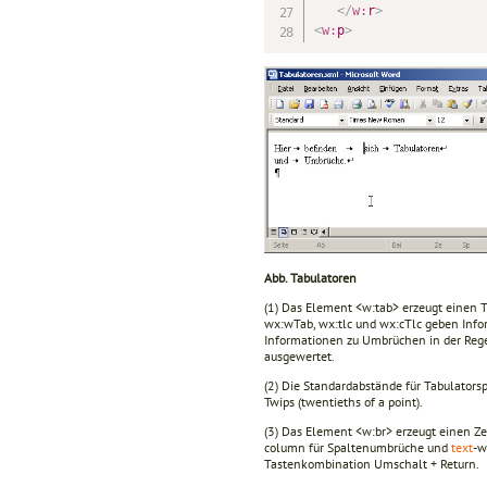
</
w:
r
>
<
w:
p
>
Abb. Tabulatoren
(1) Das Element <w:tab> erzeugt einen T
wx:wTab, wx:tlc und wx:cTlc geben Infor
Informationen zu Umbrüchen in der Rege
ausgewertet.
(2) Die Standardabstände für Tabulators
Twips (twentieths of a point).
(3) Das Element <w:br> erzeugt einen Ze
column für Spaltenumbrüche und
text
-w
Tastenkombination Umschalt + Return.