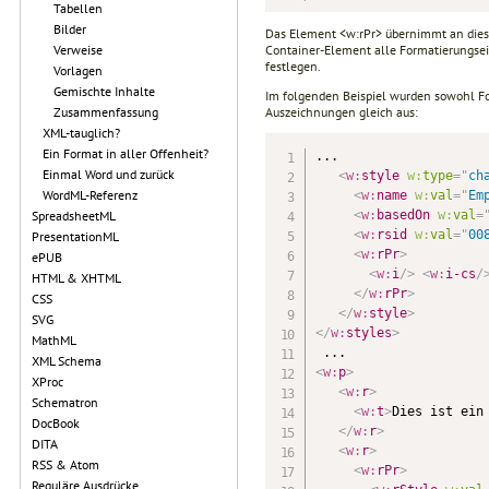
Tabellen
Bilder
Das Element <w:rPr> übernimmt an dieser
Container-Element alle Formatierungsei
Verweise
festlegen.
Vorlagen
Gemischte Inhalte
Im folgenden Beispiel wurden sowohl Fo
Auszeichnungen gleich aus:
Zusammenfassung
XML-tauglich?
Ein Format in aller Offenheit?
...

Einmal Word und zurück
<
w:
style
w:
type
=
"
ch
WordML-Referenz
<
w:
name
w:
val
=
"
Em
<
w:
basedOn
w:
val
=
SpreadsheetML
<
w:
rsid
w:
val
=
"
00
PresentationML
<
w:
rPr
>
ePUB
<
w:
i
/>
<
w:
i-cs
/
HTML & XHTML
</
w:
rPr
>
CSS
</
w:
style
>
SVG
</
w:
styles
>
MathML
XML Schema
<
w:
p
>
XProc
<
w:
r
>
Schematron
<
w:
t
>
Dies ist ein
DocBook
</
w:
r
>
DITA
<
w:
r
>
RSS & Atom
<
w:
rPr
>
           
Reguläre Ausdrücke