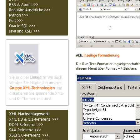
RSS & Atom >>>
Reguläre Ausdrücke >>>
Python >>>
Perl >>>
Oracle SQL >>>
Java und XSLT >>>
Abb.
Inzeilige Formatierung
Die Run-Text-Formatierungseigenschafte
diesem Menü über Format —> Zeichen.
Sie sind bei
LinkedIn
? Wir auch.
Werden Sie Mitglied in unserer
Gruppe XML-Technologien
und
diskutieren Sie spannende XML-
und KI-Themen mit uns!
XML-Nachschlagewerk:
XML 1.0 & 1.1-Referenz >>>
DOM-Referenz >>>
SAX-Referenz >>>
XSLT 1.0-Referenz >>>