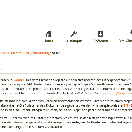
Home
Leistungen
Software
XML-Te
hnologien
/
WordML
/
Einführung
/ Bilder
r
werden in
WordML
mit dem Element <w:pict> eingebettet und mit der Markup-Sprache VML 
Beschreibung von VML finden Sie auf der englischsprachigen Microsoft-Seite unter dem 
 es sich nicht um eine proprietäre Microsoft-Auszeichnungssprache, sondern um eine s
rosoft maßgeblich mitgestaltet wurde. Die Note des W3C finden Sie unter
http://www.w
tzlich müssen zwei Arten von Grafiken unterschieden werden. Dies sind zum einen diejenig
abe auf eine Grafikdatei in das Dokument eingebettet werden, wie beispielweise in
HTM
ung in das Dokument integriert wurden, sei es per "copy and paste" oder über die entspr
zierte Bilder werden mit relativ einfachen Strukturen in das Dokument eingebettet. Di
rt werden. Ausschlaggebend sind diejenigen Elemente, die die Breite bzw. Höhe festlegen 
 Beispiel zeigt einen solchen Grafikaufruf.