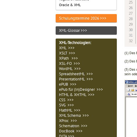
Oracle & XML
Schulungstermine 2026 >>>
XML-Glossar >>>
XML-Technologien
:
XML >>>
(1) Das
XSLT >>>
XPath >>>
(2) Das 
XSL-FO >>>
WordML >>>
(3) Das 
SpreadsheetML >>>
sein od
PresentationML >>>
ePUB >>>
ePub für (In)Designer >>>
HTML & XHTML >>>
CSS >>>
SVG >>>
MathML >>>
XML Schema >>>
XProc >>>
Schematron >>>
DocBook >>>
DITA >>>