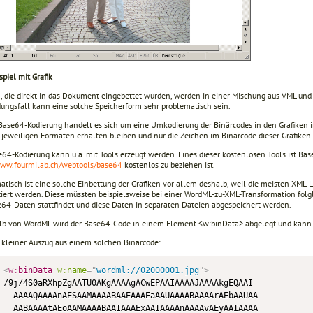
spiel mit Grafik
n, die direkt in das Dokument eingebettet wurden, werden in einer Mischung aus VML und 
ngsfall kann eine solche Speicherform sehr problematisch sein.
 Base64-Kodierung handelt es sich um eine Umkodierung der Binärcodes in den Grafiken in 
n jeweiligen Formaten erhalten bleiben und nur die Zeichen im Binärcode dieser Grafike
64-Kodierung kann u.a. mit Tools erzeugt werden. Eines dieser kostenlosen Tools ist Bas
www.fourmilab.ch/webtools/base64
kostenlos zu beziehen ist.
tisch ist eine solche Einbettung der Grafiken vor allem deshalb, weil die meisten XML-L
ziert werden. Diese müssten beispielsweise bei einer WordML-zu-XML-Transformation folg
e64-Daten stattfindet und diese Daten in separaten Dateien abgespeichert werden.
lb von WordML wird der Base64-Code in einem Element <w:binData> abgelegt und kann 
n kleiner Auszug aus einem solchen Binärcode:
<
w:
binData
w:
name
=
"
wordml://02000001.jpg
"
>
/9j/4S0aRXhpZgAATU0AKgAAAAgACwEPAAIAAAAJAAAAkgEQAAI

  AAAAQAAAAnAESAAMAAAABAAEAAAEaAAUAAAABAAAArAEbAAUAA 

  AABAAAAtAEoAAMAAAABAAIAAAExAAIAAAAnAAAAvAEyAAIAAAA
