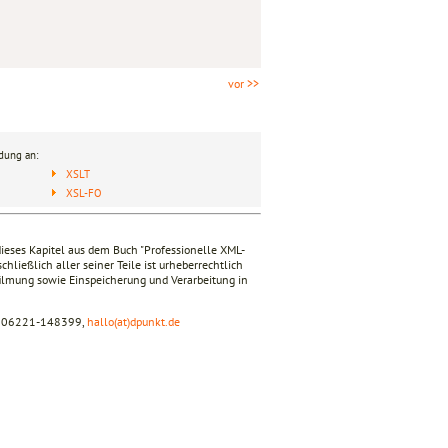
vor >>
dung an:
XSLT
XSL-FO
dieses Kapitel aus dem Buch "Professionelle XML-
ießlich aller seiner Teile ist urheberrechtlich
rfilmung sowie Einspeicherung und Verarbeitung in
ax 06221-148399,
hallo(at)dpunkt.de