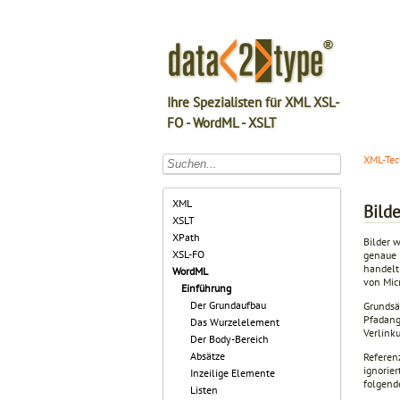
Ihre Spezialisten für XML XSL-
FO - WordML - XSLT
XML-Tec
XML
Bilde
XSLT
XPath
Bilder 
XSL-FO
genaue 
handelt
WordML
von Mic
Einführung
Der Grundaufbau
Grundsä
Pfadang
Das Wurzelelement
Verlink
Der Body-Bereich
Absätze
Referen
ignorie
Inzeilige Elemente
folgende
Listen