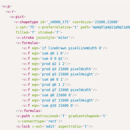
<
w:
p
>
<
w:
r
>
<
w:
pict
>
                                                    
<
v:
shapetype
id
=
"
_x0000_t75
"
coordsize
=
"
21600,21600
"
o:
spt
=
"
75
"
o:
preferrelative
=
"
t
"
path
=
"
m@4@5l@4@11@9@11@9
filled
=
"
f
"
stroked
=
"
f
"
>
<
v:
stroke
joinstyle
=
"
miter
"
/>
<
v:
formulas
>
<
v:
f
eqn
=
"
if lineDrawn pixelLineWidth 0
"
/>
<
v:
f
eqn
=
"
sum @0 1 0
"
/>
<
v:
f
eqn
=
"
sum 0 0 @1
"
/>
<
v:
f
eqn
=
"
prod @2 1 2
"
/>
<
v:
f
eqn
=
"
prod @3 21600 pixelWidth
"
/>
<
v:
f
eqn
=
"
prod @3 21600 pixelHeight
"
/>
<
v:
f
eqn
=
"
sum @0 0 1
"
/>
<
v:
f
eqn
=
"
prod @6 1 2
"
/>
<
v:
f
eqn
=
"
prod @7 21600 pixelWidth
"
/>
<
v:
f
eqn
=
"
sum @8 21600 0
"
/>
<
v:
f
eqn
=
"
prod @7 21600 pixelHeight
"
/>
<
v:
f
eqn
=
"
sum @10 21600 0
"
/>
</
v:
formulas
>
<
v:
path
o:
extrusionok
=
"
f
"
gradientshapeok
=
"
t
"
o:
connecttype
=
"
rect
"
/>
<
o:
lock
v:
ext
=
"
edit
"
aspectratio
=
"
t
"
/>