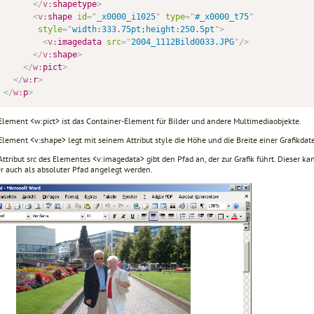
</
v:
shapetype
>
<
v:
shape
id
=
"
_x0000_i1025
"
type
=
"
#_x0000_t75
"
style
=
"
width:333.75pt;height:250.5pt
"
>
<
v:
imagedata
src
=
"
2004_1112Bild0033.JPG
"
/>
             (
</
v:
shape
>
</
w:
pict
>
</
w:
r
>
</
w:
p
>
 Element <w:pict> ist das Container-Element für Bilder und andere Multimediaobjekte.
Element <v:shape> legt mit seinem Attribut style die Höhe und die Breite einer Grafikdate
Attribut src des Elementes <v:imagedata> gibt den Pfad an, der zur Grafik führt. Dieser
er auch als absoluter Pfad angelegt werden.