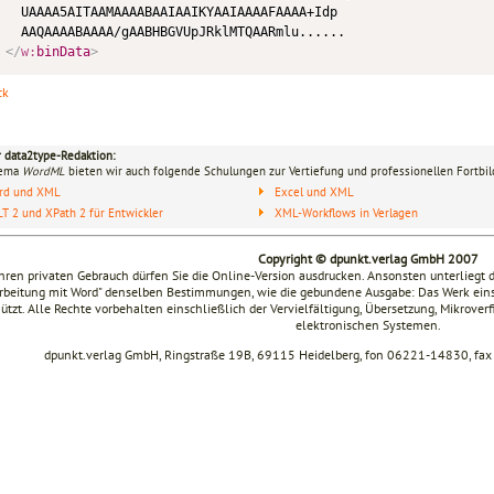
  UAAAA5AITAAMAAAABAAIAAIKYAAIAAAAFAAAA+Idp

</
w:
binData
>
ck
r data2type-Redaktion:
hema
WordML
bieten wir auch folgende Schulungen zur Vertiefung und professionellen Fortbil
rd und XML
Excel und XML
T 2 und XPath 2 für Entwickler
XML-Workflows in Verlagen
Copyright © dpunkt.verlag GmbH 2007
Ihren privaten Gebrauch dürfen Sie die Online-Version ausdrucken. Ansonsten unterliegt 
rbeitung mit Word" denselben Bestimmungen, wie die gebundene Ausgabe: Das Werk einschl
ützt. Alle Rechte vorbehalten einschließlich der Vervielfältigung, Übersetzung, Mikrove
elektronischen Systemen.
dpunkt.verlag GmbH, Ringstraße 19B, 69115 Heidelberg, fon 06221-14830, f