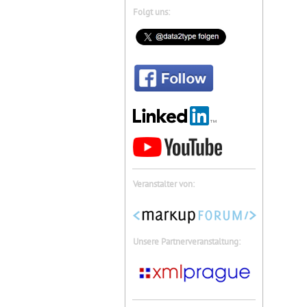
Folgt uns:
Veranstalter von:
Unsere Partnerveranstaltung: