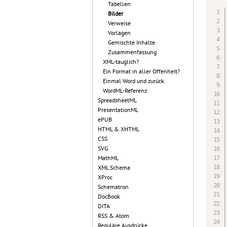
Tabellen
Bilder
Verweise
Vorlagen
Gemischte Inhalte
Zusammenfassung
XML-tauglich?
Ein Format in aller Offenheit?
Einmal Word und zurück
WordML-Referenz
SpreadsheetML
PresentationML
ePUB
HTML & XHTML
CSS
SVG
MathML
XML Schema
XProc
Schematron
DocBook
DITA
RSS & Atom
Reguläre Ausdrücke