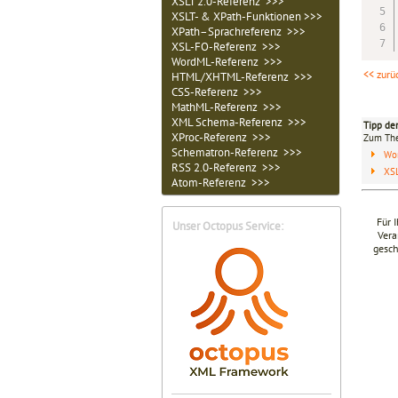
XSLT 2.0-Referenz >>>
XSLT- & XPath-Funktionen >>>
XPath–Sprachreferenz >>>
XSL-FO-Referenz >>>
WordML-Referenz >>>
<< zurü
HTML/XHTML-Referenz >>>
CSS-Referenz >>>
MathML-Referenz >>>
XML Schema-Referenz >>>
Tipp de
XProc-Referenz >>>
Zum T
Schematron-Referenz >>>
Wo
RSS 2.0-Referenz >>>
XSL
Atom-Referenz >>>
Für 
Unser Octopus Service:
Vera
gesch