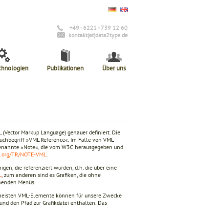
+49 - 6221 - 739 12 60
kontakt(at)data2type.de
chnologien
Publikationen
Über uns
(Vector Markup Language) genauer definiert. Die
Suchbegriff »VML Reference«. Im Falle von VML
ogenannte »Note«, die vom W3C herausgegeben und
3.org/TR/NOTE-VML
.
en, die referenziert wurden, d.h. die über eine
L
, zum anderen sind es Grafiken, die ohne
echenden Menüs.
e meisten VML-Elemente können für unsere Zwecke
und den Pfad zur Grafikdatei enthalten. Das