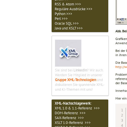
RSS & Atom >>>
Reguläre Ausdrücke >>>
Python >>>
Perl >>>
Oracle SQL >>>
Java und XSLT >>>
Abb. Bei
Grafike
Anwendu
Bei der
in ihre
Die Base
http://
Sie sind bei
LinkedIn
? Wir auch.
Problema
Werden Sie Mitglied in unserer
referen
Gruppe XML-Technologien
und
der Bas
diskutieren Sie spannende XML-
und KI-Themen mit uns!
Innerha
Hier ei
XML-Nachschlagewerk:
XML 1.0 & 1.1-Referenz >>>
DOM-Referenz >>>
SAX-Referenz >>>
XSLT 1.0-Referenz >>>