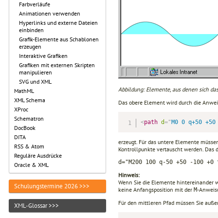
Farbverläufe
Animationen verwenden
Hyperlinks und externe Dateien
einbinden
Grafik-Elemente aus Schablonen
erzeugen
Interaktive Grafiken
Grafiken mit externen Skripten
manipulieren
SVG und XML
Abbildung: Elemente, aus denen sich da
MathML
XML Schema
Das obere Element wird durch die Anwe
XProc
Schematron
<
path
d
=
"
M0 0 q+50 +50
DocBook
DITA
erzeugt. Für das untere Elemente müssen 
RSS & Atom
Kontrollpunkte vertauscht werden. Das
Reguläre Ausdrücke
d="M200 100 q-50 +50 -100 +0 
Oracle & XML
Hinweis:
Wenn Sie die Elemente hintereinander wi
Schulungstermine 2026 >>>
keine Anfangsposition mit der
-Anweisu
M
Für den mittleren Pfad müssen Sie außer
XML-Glossar >>>