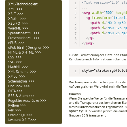
<?xml version="1.0" st
XML-Technologien
:
XML >>>
<
svg
width
=
"
500
"
heigh
XSLT >>>
<
g
transform
=
"
transl
XPath >>>
<
path
d
=
"
M0 0 q+50
XSL-FO >>>
WordML >>>
<
path
d
=
"
M50 -25 q
SpreadsheetML >>>
<
path
d
=
"
M50 25 q+
PresentationML >>>
</
g
>
ePUB >>>
</
svg
>
ePub für (In)Designer >>>
HTML & XHTML >>>
Für die Formatierung der einzelnen Pfad
CSS >>>
Randbreite auch Informationen über die
SVG >>>
MathML >>>
style="stroke:rgb(0,0,
XML Schema >>>
XProc >>>
Schematron >>>
Die Transparenz der Füllung wird für den 
DocBook >>>
Auf den gleichen Wert wird auch die T
DITA >>>
Hinweis:
RSS & Atom >>>
Wenn Sie gleiche Werte für die Transp
Reguläre Ausdrücke >>>
und die Transparenz des kompletten El
Python >>>
dies zu unterschiedlichen Ergebnissen. 
Perl >>>
würden jedoch die einze
opacity:0.5
Oracle SQL >>>
Gruppen 50% transparent.
Java und XSLT >>>