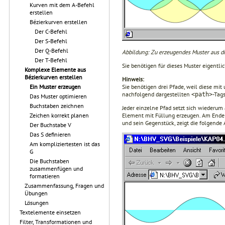
Kurven mit dem A-Befehl
erstellen
Bézierkurven erstellen
Der C-Befehl
Der S-Befehl
Der Q-Befehl
Abbildung: Zu erzeugendes Muster aus dr
Der T-Befehl
Sie benötigen für dieses Muster eigentlic
Komplexe Elemente aus
Bézierkurven erstellen
Hinweis:
Sie benötigen drei Pfade, weil diese mit
Ein Muster erzeugen
nachfolgend dargestellten
-Tag
<path>
Das Muster optimieren
Buchstaben zeichnen
Jeder einzelne Pfad setzt sich wiederu
Element mit Füllung erzeugen. Am Ende 
Zeichen korrekt planen
und sein Gegenstück, zeigt die folgende 
Der Buchstabe V
Das S definieren
Am kompliziertesten ist das
G
Die Buchstaben
zusammenfügen und
formatieren
Zusammenfassung, Fragen und
Übungen
Lösungen
Textelemente einsetzen
Filter, Transformationen und