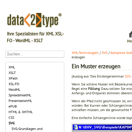
Ihre Spezialisten für XML XSL-
FO - WordML - XSLT
Ho
XML-Technologien
/
SVG
/
Komplexe Graf
erzeugen
Ein Muster erzeugen
XML
XSLT
(Auszug aus "Das Einsteigerseminar
SVG
XPath
XSL-FO
Wenn Sie schöne Muster mit Bézierkurve
Regel eine
Füllung
. Dazu sollten Sie wi
WordML
Anfangs- und Entpunkt stimmen überein, 
SpreadsheetML
PresentationML
Wenn der Pfad nicht geschlossen ist, wir
würden. Bei Kurven oder Schlangenlinie
ePUB
schließen müssen, um die gewünschte Fü
HTML & XHTML
CSS
Eine einfache Schlangenlinie würde bspw
SVG
SVG-Grundlagen und