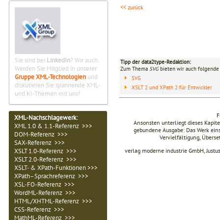
<< zurück
Sie sind bei
LinkedIn
? Wir auch.
Tipp der data2type-Redaktion:
Werden Sie Mitglied in unserer
Zum Thema
SVG
bieten wir auch folgende 
Gruppe XML-Technologien
und
SVG
diskutieren Sie spannende XML-
XSLT 2 und XPath 2 für Entwickler
und KI-Themen mit uns!
F
XML-Nachschlagewerk:
Ansonsten unterliegt dieses Kapi
XML 1.0 & 1.1-Referenz >>>
gebundene Ausgabe: Das Werk einsch
DOM-Referenz >>>
Vervielfältigung, Übers
SAX-Referenz >>>
verlag moderne industrie GmbH, Justu
XSLT 1.0-Referenz >>>
XSLT 2.0-Referenz >>>
XSLT- & XPath-Funktionen >>>
XPath–Sprachreferenz >>>
XSL-FO-Referenz >>>
WordML-Referenz >>>
HTML/XHTML-Referenz >>>
CSS-Referenz >>>
MathML-Referenz >>>