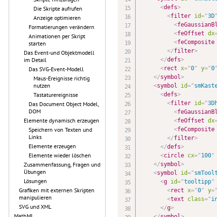
<
defs
>
Die Skripte aufrufen
<
filter
id
=
"
3D
Anzeige optimieren
<
feGaussianB
Formatierungen verändern
<
feOffset
dx
Animationen per Skript
<
feComposite
starten
</
filter
>
Das Event-und Objektmodell
</
defs
>
im Detail
<
rect
x
=
"
0
"
y
=
"
0
Das SVG-Event-Modell
</
symbol
>
Maus-Ereignisse richtig
nutzen
<
symbol
id
=
"
smKast
<
defs
>
Tastaturereignisse
<
filter
id
=
"
3D
Das Document Object Model,
DOM
<
feGaussianB
Elemente dynamisch erzeugen
<
feOffset
dx
<
feComposite
Speichern von Texten und
Links
</
filter
>
Elemente erzeugen
</
defs
>
Elemente wieder löschen
<
circle
cx
=
"
100
"
</
symbol
>
Zusammenfassung, Fragen und
Übungen
<
symbol
id
=
"
smTool
Lösungen
<
g
id
=
"
tooltipp
"
Grafiken mit externen Skripten
<
rect
x
=
"
0
"
y
=
manipulieren
<
text
class
=
"
i
SVG und XML
</
g
>
MathML
</
symbol
>