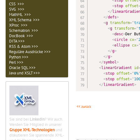
<
stop
offset
CSS >>>
<
stop
offset
SVG >>>
</
linearGradie
MathML >>>
</
defs
>
XML Schema >>>
<
g
transform
=
"
tr
XProc >>>
<
g
transform
=
"
Schematron >>>
<
desc
>
Der Bu
DocBook >>>
<
circle
cx
=
"
DITA >>>
<
ellipse
cx
=
RSS & Atom >>>
</
g
>
Reguläre Ausdrücke >>>
</
g
>
Python >>>
Perl >>>
</
symbol
>
Oracle SQL >>>
<
linearGradient
id
Java und XSLT >>>
<
stop
offset
=
"
0%
<
stop
offset
=
"
10
</
linearGradient
>
<< zurück
Sie sind bei
LinkedIn
? Wir auch.
Werden Sie Mitglied in unserer
Gruppe XML-Technologien
und
diskutieren Sie spannende XML-