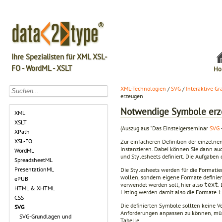
Ihre Spezialisten für XML XSL-
FO - WordML - XSLT
Ho
XML-Technologien
/
SVG
/
Interaktive Gr
erzeugen
Notwendige Symbole er
XML
XSLT
(Auszug aus "Das Einsteigerseminar
SVG
XPath
XSL-FO
Zur einfacheren Definition der einzelne
instanzieren. Dabei können Sie dann auc
WordML
und Stylesheets definiert. Die Aufgaben 
SpreadsheetML
PresentationML
Die Stylesheets werden für die Formatie
wollen, sondern eigene Formate definie
ePUB
verwendet werden soll, hier also
.
text
HTML & XHTML
Listing werden damit also die Formate
t
CSS
Die definierten Symbole sollten keine V
SVG
Anforderungen anpassen zu können, müss
SVG-Grundlagen und
Tabelle.