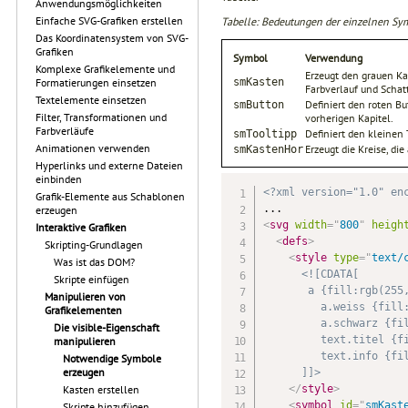
Anwendungsmöglichkeiten
Einfache SVG-Grafiken erstellen
Tabelle: Bedeutungen der einzelnen Sy
Das Koordinatensystem von SVG-
Grafiken
Symbol
Verwendung
Komplexe Grafikelemente und
Erzeugt den grauen Ka
smKasten
Formatierungen einsetzen
Farbverlauf und Schat
Textelemente einsetzen
Definiert den roten B
smButton
Filter, Transformationen und
vorherigen Kapitel.
Farbverläufe
Definiert den kleinen 
smTooltipp
Animationen verwenden
Erzeugt die Kreise, di
smKastenHor
Hyperlinks und externe Dateien
einbinden
<?xml version="1.0" en
Grafik-Elemente aus Schablonen
erzeugen
<
svg
width
=
"
800
"
heigh
Interaktive Grafiken
<
defs
>
Skripting-Grundlagen
<
style
type
=
"
text/
Was ist das DOM?
<![CDATA[

Skripte einfügen
       a {fill:rgb(255,
Manipulieren von
         a.weiss {fill:
Grafikelementen
         a.schwarz {fil
Die visible-Eigenschaft
         text.titel {f
manipulieren
         text.info {fi
Notwendige Symbole
erzeugen
      ]]>
</
style
>
Kasten erstellen
<
symbol
id
=
"
smKast
Skripte hinzufügen