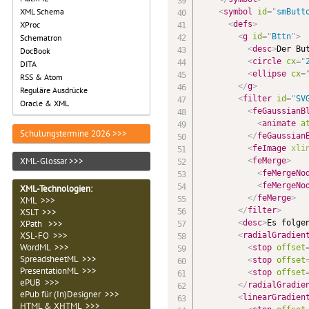
XML Schema
<
symbol
id
=
"
smButt
<
defs
>
XProc
<
g
id
=
"
Bttn
"
>
Schematron
<
desc
>
Der Bu
DocBook
<
circle
cx
=
"
DITA
<
ellipse
cx
=
RSS & Atom
</
g
>
Reguläre Ausdrücke
<
filter
id
=
"
SV
Oracle & XML
<
feGaussianB
<
animate
a
Schulungstermine 2026 >>>
</
feGaussian
<
feImage
xli
XML-Glossar >>>
<
feMerge
>
<
feMergeNo
<
feMergeNo
XML-Technologien
:
</
feMerge
>
XML >>>
</
filter
>
XSLT >>>
<
desc
>
Es folge
XPath >>>
XSL-FO >>>
<
radialGradien
WordML >>>
<
stop
offset
SpreadsheetML >>>
<
stop
offset
PresentationML >>>
<
stop
offset
ePUB >>>
</
radialGradie
ePub für (In)Designer >>>
<
linearGradien
HTML & XHTML >>>