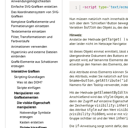
Anwendungsmöglichkeiten
Einfache SVG-Grafiken erstellen
<
script
type
=
"
text/ecm
Das Koordinatensystem von SVG-
Grafiken
Nun müssen natürlich noch innerhalb de
Komplexe Grafikelemente und
sich über dem "Schließen"-Button bewegt
Formatierungen einsetzen
Variablen
das Objekt zu, das da
button
Textelemente einsetzen
Hinweis:
Filter, Transformationen und
Anstelle der Methode
k
getTarget( )
Farbverläufe
aber leider nicht im Netscape Navigator.
Animationen verwenden
Ist dieses Objekt einmal ermittelt, lässt
Hyperlinks und externe Dateien
übergeordnete Dokument des Buttons ermi
einbinden
genutzt wird, auf benannte Elemente der
Grafik-Elemente aus Schablonen
allerdings den Namen des Elements, der
erzeugen
Interaktive Grafiken
Alle Attribute eines Elements können S
des Attributs, wobei Sie natürlich auf G
Skripting-Grundlagen
bname=button.getAttribute("id
Was ist das DOM?
Namens für den Tooltip verwendet, indem
Skripte einfügen
Mit der Methode
getElementById(tn
Manipulieren von
Anschließend wird das
-Objekt, 
style
Grafikelementen
dann der Zugriff auf einzelne Eigenscha
Die visible-Eigenschaft
der Zeichenfolge
visibility:inher
manipulieren
das Attribut
auf den Wert
style
visib
Notwendige Symbole
(
), wird er mit
visibility:hidden
vi
erzeugen
Gruppe sichtbar ist und der Wert
inheri
Kasten erstellen
Die
-Anweisung sorgt somit dafür, dass
if
Skripte hinzufügen