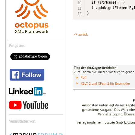
  if (strName!='') 

  {svgdok.getElementByI
<< zurück
Folgt uns:
Tipp der data2type-Redaktion:
Zum Thema
SVG
bieten wir auch folgende 
SVG
XSLT 2 und XPath 2 für Entwickler
F
Ansonsten unterliegt dieses Kapi
gebundene Ausgabe: Das Werk einsch
Vervielfältigung, Übers
Veranstalter von:
verlag moderne industrie GmbH, Justu