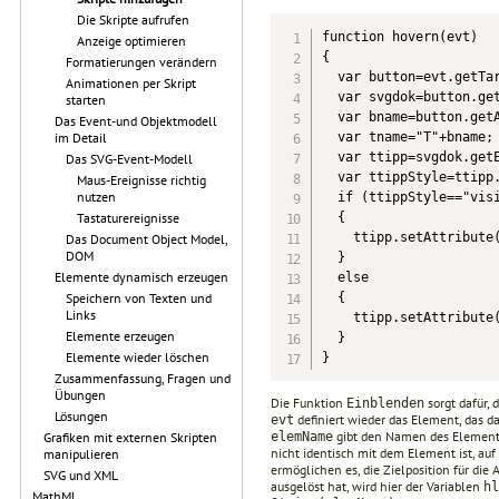
Die Skripte aufrufen
function hovern(evt) 

Anzeige optimieren
{

Formatierungen verändern
  var button=evt.getTar
Animationen per Skript
  var svgdok=button.get
starten
  var bname=button.getA
Das Event-und Objektmodell
  var tname="T"+bname;

im Detail
  var ttipp=svgdok.getE
Das SVG-Event-Modell
  var ttippStyle=ttipp.
Maus-Ereignisse richtig
nutzen
  if (ttippStyle=="visi
  {

Tastaturereignisse
    ttipp.setAttribute(
Das Document Object Model,
DOM
  }

Elemente dynamisch erzeugen
  else

  {

Speichern von Texten und
Links
    ttipp.setAttribute(
Elemente erzeugen
  }

Elemente wieder löschen
Zusammenfassung, Fragen und
Übungen
Die Funktion
sorgt dafür,
Einblenden
Lösungen
definiert wieder das Element, das da
evt
gibt den Namen des Elements 
elemName
Grafiken mit externen Skripten
nicht identisch mit dem Element ist, au
manipulieren
ermöglichen es, die Zielposition für die
SVG und XML
ausgelöst hat, wird hier der Variablen
hl
MathML