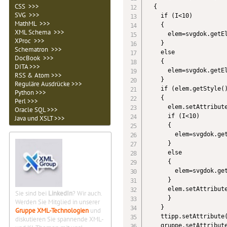
CSS >>>
  {

SVG >>>
    if (I<10)

MathML >>>
    {

XML Schema >>>
      elem=svgdok.getEl
XProc >>>
    }

Schematron >>>
    else

DocBook >>>
    {

DITA >>>
      elem=svgdok.getEl
RSS & Atom >>>
    }

Reguläre Ausdrücke >>>
    if (elem.getStyle()
Python >>>
    { 

Perl >>>
      elem.setAttribute
Oracle SQL >>>
      if (I<10)

Java und XSLT >>>
      {

        elem=svgdok.get
      }

      else

      {

        elem=svgdok.get
      }

      elem.setAttribute
Sie sind bei
LinkedIn
? Wir auch.
      }

Werden Sie Mitglied in unserer
    }

Gruppe XML-Technologien
und
    ttipp.setAttribute(
diskutieren Sie spannende XML-
    gruppe.setAttribute