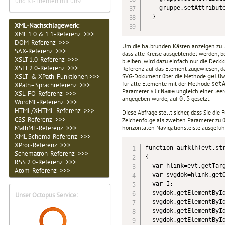
und KI-Themen mit uns!
    gruppe.setAttribute
  }

XML-Nachschlagewerk:
XML 1.0 & 1.1-Referenz >>>
DOM-Referenz >>>
Um die halbrunden Kästen anzeigen zu la
SAX-Referenz >>>
dass alle Kreise ausgeblendet werden, 
XSLT 1.0-Referenz >>>
bleiben, wird dazu einfach nur die Deck
XSLT 2.0-Referenz >>>
Referenz auf das Element zugewiesen, da
SVG-Dokument über die Methode
XSLT- & XPath-Funktionen >>>
getOw
für alle Elemente mit der Methode
set
XPath–Sprachreferenz >>>
Parameter
ungleich einer lee
strName
XSL-FO-Referenz >>>
angegeben wurde, auf
gesetzt.
0.5
WordML-Referenz >>>
HTML/XHTML-Referenz >>>
Diese Abfrage stellt sicher, dass Sie di
CSS-Referenz >>>
Zeichenfolge als zweiten Parameter zu ü
horizontalen Navigationsleiste ausgefüh
MathML-Referenz >>>
XML Schema-Referenz >>>
XProc-Referenz >>>
function aufklh(evt,str
Schematron-Referenz >>>
{

RSS 2.0-Referenz >>>
  var hlink=evt.getTarg
Atom-Referenz >>>
  var svgdok=hlink.getO
  var I;

  svgdok.getElementById
Unser Octopus Service:
  svgdok.getElementById
  svgdok.getElementById
  svgdok.getElementById