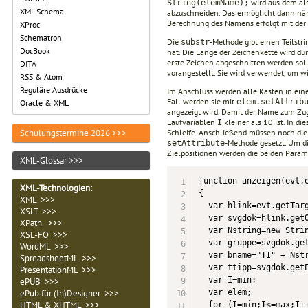
wird aus dem al
String(elemName);
XML Schema
abzuschneiden. Das ermöglicht dann näm
Berechnung des Namens erfolgt mit de
XProc
Schematron
Die
-Methode gibt einen Teilstri
substr
DocBook
hat. Die Länge der Zeichenkette wird du
erste Zeichen abgeschnitten werden sol
DITA
vorangestellt. Sie wird verwendet, um w
RSS & Atom
Reguläre Ausdrücke
Im Anschluss werden alle Kästen in ein
Fall werden sie mit
elem.setAttrib
Oracle & XML
angezeigt wird. Damit der Name zum Zugr
Laufvariablen
kleiner als 10 ist. In d
I
Schleife. Anschließend müssen noch die
Schulungstermine 2026 >>>
-Methode gesetzt. Um di
setAttribute
Zielpositionen werden die beiden Para
XML-Glossar >>>
function anzeigen(evt,e
XML-Technologien
:
{

XML >>>
  var hlink=evt.getTarg
XSLT >>>
  var svgdok=hlink.getO
XPath >>>
  var Nstring=new Strin
XSL-FO >>>
  var gruppe=svgdok.get
WordML >>>
  var bname="TI" + Nstr
SpreadsheetML >>>
  var ttipp=svgdok.getE
PresentationML >>>
  var I=min;

ePUB >>>
  var elem;

ePub für (In)Designer >>>
HTML & XHTML >>>
  for (I=min;I<=max;I++