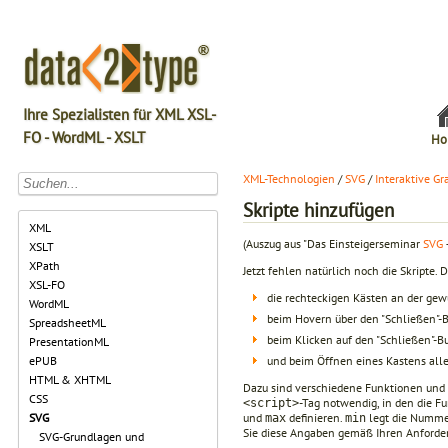
Ihre Spezialisten für XML XSL-
FO - WordML - XSLT
Ho
XML-Technologien
/
SVG
/
Interaktive Gr
Skripte hinzufügen
XML
(Auszug aus "Das Einsteigerseminar
SVG
XSLT
XPath
Jetzt fehlen natürlich noch die Skripte. 
XSL-FO
die rechteckigen Kästen an der gew
WordML
beim Hovern über den "Schließen"-B
SpreadsheetML
beim Klicken auf den "Schließen"-B
PresentationML
und beim Öffnen eines Kastens all
ePUB
HTML & XHTML
Dazu sind verschiedene Funktionen und e
CSS
-Tag notwendig, in den die F
<script>
und
definieren.
legt die Nummer
SVG
max
min
Sie diese Angaben gemäß Ihren Anforder
SVG-Grundlagen und