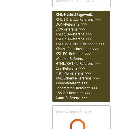
und KI-Themen mit uns!
XML-Nachschlagewerk:
XML 1.0 & 1.1-Referenz >>>
DOM-Referenz >>>
SAX-Referenz >>>
XSLT 1.0-Referenz >>>
XSLT 2.0-Referenz >>>
XSLT- & XPath-Funktionen >>>
XPath–Sprachreferenz >>>
XSL-FO-Referenz >>>
WordML-Referenz >>>
HTML/XHTML-Referenz >>>
CSS-Referenz >>>
MathML-Referenz >>>
XML Schema-Referenz >>>
XProc-Referenz >>>
Schematron-Referenz >>>
RSS 2.0-Referenz >>>
Atom-Referenz >>>
Unser Octopus Service: