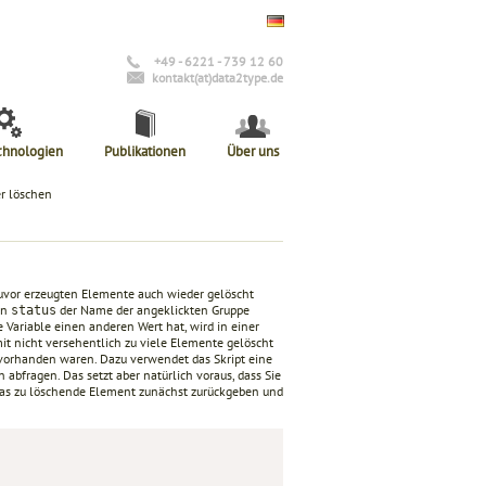
+49 - 6221 - 739 12 60
kontakt(at)data2type.de
chnologien
Publikationen
Über uns
r löschen
 zuvor erzeugten Elemente auch wieder gelöscht
en
der Name der angeklickten Gruppe
status
 Variable einen anderen Wert hat, wird in einer
it nicht versehentlich zu viele Elemente gelöscht
vorhanden waren. Dazu verwendet das Skript eine
abfragen. Das setzt aber natürlich voraus, dass Sie
das zu löschende Element zunächst zurückgeben und