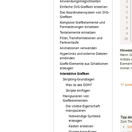
Anwendungsmöglichkeiten
Einfache SVG-Grafiken erstellen
Das Koordinatensystem von SVG-
Grafiken
Komplexe Grafikelemente und
Formatierungen einsetzen
Textelemente einsetzen
Filter, Transformationen und
Farbverläufe
Animationen verwenden
Hinweis
Hyperlinks und externe Dateien
Wenn Si
einbinden
Indizes
Element
Grafik-Elemente aus Schablonen
immer re
erzeugen
Interaktive Grafiken
Skripting-Grundlagen
<< zurü
Was ist das DOM?
Skripte einfügen
Manipulieren von
Grafikelementen
Die visible-Eigenschaft
manipulieren
Notwendige Symbole
Tipp de
erzeugen
Zum T
Kasten erstellen
SV
Skripte hinzufügen