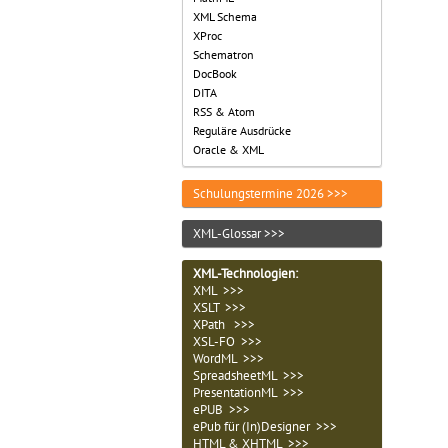
XML Schema
XProc
Schematron
DocBook
DITA
RSS & Atom
Reguläre Ausdrücke
Oracle & XML
Schulungstermine 2026 >>>
XML-Glossar >>>
XML-Technologien
:
XML >>>
XSLT >>>
XPath >>>
XSL-FO >>>
WordML >>>
SpreadsheetML >>>
PresentationML >>>
ePUB >>>
ePub für (In)Designer >>>
HTML & XHTML >>>