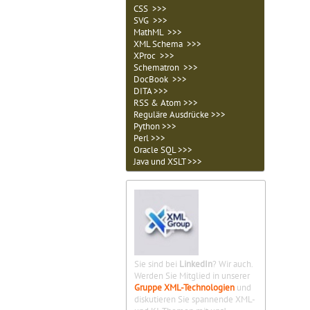
CSS >>>
SVG >>>
MathML >>>
XML Schema >>>
XProc >>>
Schematron >>>
DocBook >>>
DITA >>>
RSS & Atom >>>
Reguläre Ausdrücke >>>
Python >>>
Perl >>>
Oracle SQL >>>
Java und XSLT >>>
Sie sind bei
LinkedIn
? Wir auch.
Werden Sie Mitglied in unserer
Gruppe XML-Technologien
und
diskutieren Sie spannende XML-