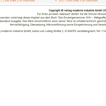
T 2 und XPath 2 für Entwickler
XSLT 3 und XPath 3 für Entwickler
Copyright © verlag moderne industrie GmbH 2
Für Ihren privaten Gebrauch dürfen Sie die Online-Versio
sonsten unterliegt dieses Kapitel aus dem Buch "Das Einsteigerseminar SVG — Webgraf
bundene Ausgabe: Das Werk einschließlich aller seiner Teile ist urheberrechtlich geschüt
Vervielfältigung, Übersetzung, Mikroverfilmung sowie Einspeicherung und Verar
g moderne industrie GmbH, Justus-von-Liebig-Straße 1, D-86899 Landsberg/Lech, fon ++4