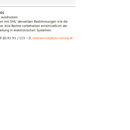
001
n ausdrucken.
iken mit XML" denselben Bestimmungen wie die
zt. Alle Rechte vorbehalten einschließlich der
beitung in elektronischen Systemen.
9 (0) 81 91 / 125 – 0,
leserservice(at)mi-verlag.de