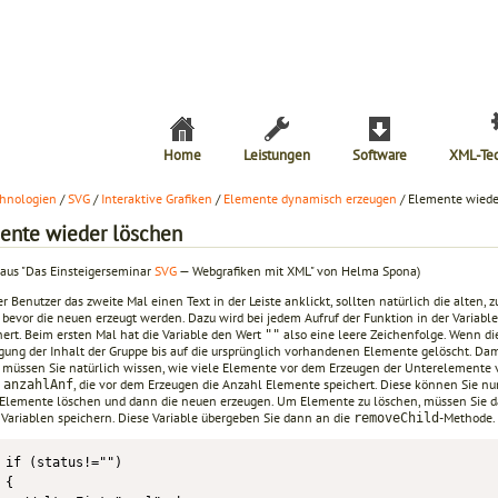
Home
Leistungen
Software
XML-Te
hnologien
/
SVG
/
Interaktive Grafiken
/
Elemente dynamisch erzeugen
/ Elemente wiede
ente wieder löschen
 aus "Das Einsteigerseminar
SVG
— Webgrafiken mit XML" von Helma Spona)
 Benutzer das zweite Mal einen Text in der Leiste anklickt, sollten natürlich die alten,
 bevor die neuen erzeugt werden. Dazu wird bei jedem Aufruf der Funktion in der Variabl
hert. Beim ersten Mal hat die Variable den Wert
also eine leere Zeichenfolge. Wenn die
""
gung der Inhalt der Gruppe bis auf die ursprünglich vorhandenen Elemente gelöscht. Dam
 müssen Sie natürlich wissen, wie viele Elemente vor dem Erzeugen der Unterelemente 
e
, die vor dem Erzeugen die Anzahl Elemente speichert. Diese können Sie nun 
anzahlAnf
e Elemente löschen und dann die neuen erzeugen. Um Elemente zu löschen, müssen Sie 
r Variablen speichern. Diese Variable übergeben Sie dann an die
-Methode.
removeChild
if (status!="")

{
