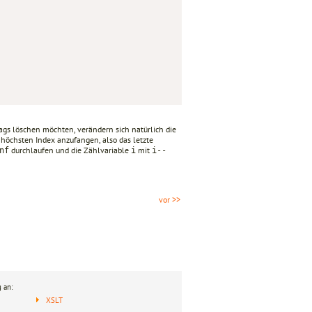
gs löschen möchten, verändern sich natürlich die
 höchsten Index anzufangen, also das letzte
durchlaufen und die Zählvariable
mit
nf
i
i--
vor >>
 an:
XSLT