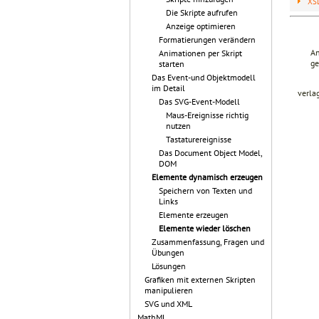
XSL
Die Skripte aufrufen
Anzeige optimieren
Formatierungen verändern
An
Animationen per Skript
ge
starten
Das Event-und Objektmodell
im Detail
verla
Das SVG-Event-Modell
Maus-Ereignisse richtig
nutzen
Tastaturereignisse
Das Document Object Model,
DOM
Elemente dynamisch erzeugen
Speichern von Texten und
Links
Elemente erzeugen
Elemente wieder löschen
Zusammenfassung, Fragen und
Übungen
Lösungen
Grafiken mit externen Skripten
manipulieren
SVG und XML
MathML