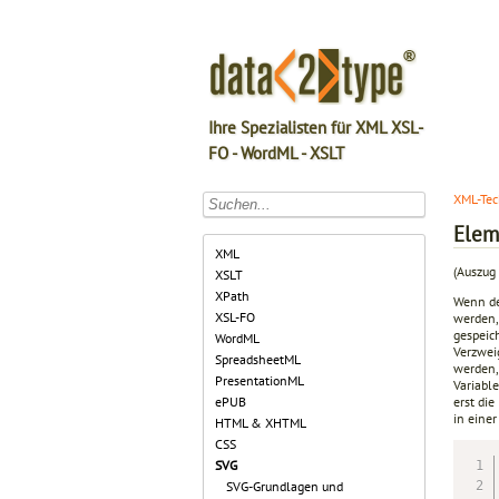
Ihre Spezialisten für XML XSL-
FO - WordML - XSLT
XML-Tec
Elem
XML
(Auszug
XSLT
XPath
Wenn der
XSL-FO
werden,
gespeic
WordML
Verzwei
SpreadsheetML
werden,
PresentationML
Variabl
erst di
ePUB
in eine
HTML & XHTML
CSS
SVG
SVG-Grundlagen und