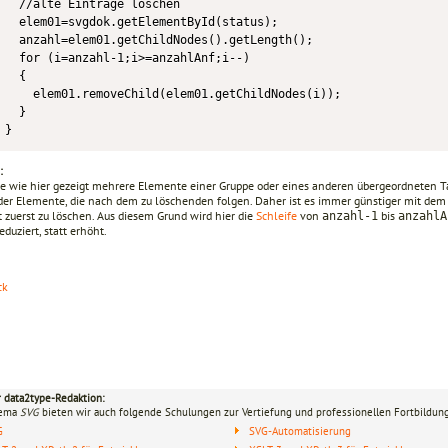
  //alte Einträge löschen

  elem01=svgdok.getElementById(status);

  anzahl=elem01.getChildNodes().getLength();

  for (i=anzahl-1;i>=anzahlAnf;i--)

  {

    elem01.removeChild(elem01.getChildNodes(i));

  }

:
e wie hier gezeigt mehrere Elemente einer Gruppe oder eines anderen übergeordneten Ta
 der Elemente, die nach dem zu löschenden folgen. Daher ist es immer günstiger mit dem
 zuerst zu löschen. Aus diesem Grund wird hier die
Schleife
von
bis
anzahl-1
anzahlA
duziert, statt erhöht.
ck
r data2type-Redaktion:
hema
SVG
bieten wir auch folgende Schulungen zur Vertiefung und professionellen Fortbildung
G
SVG-Automatisierung