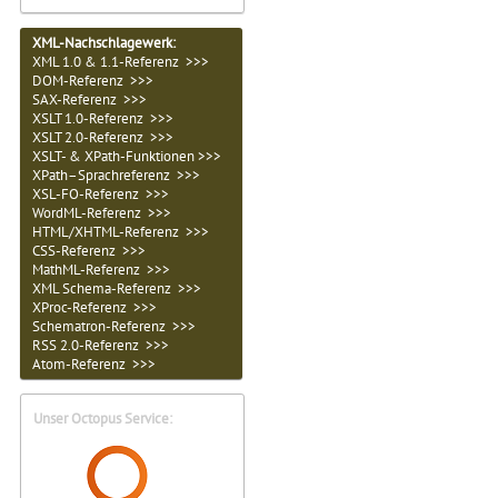
XML-Nachschlagewerk:
XML 1.0 & 1.1-Referenz >>>
DOM-Referenz >>>
SAX-Referenz >>>
XSLT 1.0-Referenz >>>
XSLT 2.0-Referenz >>>
XSLT- & XPath-Funktionen >>>
XPath–Sprachreferenz >>>
XSL-FO-Referenz >>>
WordML-Referenz >>>
HTML/XHTML-Referenz >>>
CSS-Referenz >>>
MathML-Referenz >>>
XML Schema-Referenz >>>
XProc-Referenz >>>
Schematron-Referenz >>>
RSS 2.0-Referenz >>>
Atom-Referenz >>>
Unser Octopus Service: