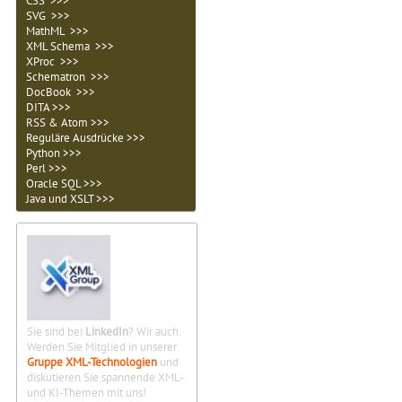
CSS >>>
SVG >>>
MathML >>>
XML Schema >>>
XProc >>>
Schematron >>>
DocBook >>>
DITA >>>
RSS & Atom >>>
Reguläre Ausdrücke >>>
Python >>>
Perl >>>
Oracle SQL >>>
Java und XSLT >>>
Sie sind bei
LinkedIn
? Wir auch.
Werden Sie Mitglied in unserer
Gruppe XML-Technologien
und
diskutieren Sie spannende XML-
und KI-Themen mit uns!