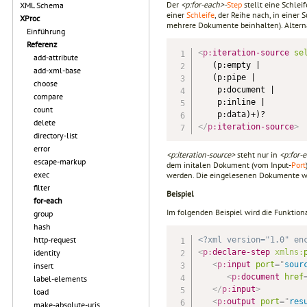
Der
<p:for-each>-
Step
stellt eine Schle
XML Schema
einer
Schleife
, der Reihe nach, in einer
XProc
mehrere Dokumente beinhalten). Altern
Einführung
Referenz
<
p:
iteration-source
se
add-attribute
   (p:empty |

add-xml-base
   (p:pipe |

choose
    p:document |

compare
    p:inline |

count
delete
</
p:
iteration-source
>
directory-list
error
<p:iteration-source>
steht nur in
<p:for-
escape-markup
dem initalen Dokument (vom Input-
Port
exec
werden. Die eingelesenen Dokumente wer
filter
Beispiel
for-each
Im folgenden Beispiel wird die Funktion
group
hash
http-request
<?xml version="1.0" en
<
p:
declare-step
xmlns:
identity
<
p:
input
port
=
"
sour
insert
<
p:
document
href
label-elements
</
p:
input
>
load
<
p:
output
port
=
"
res
make-absolute-uris