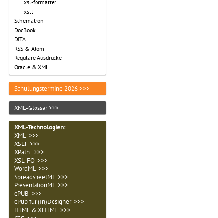
xsl-formatter
xslt
Schematron
DocBook
DITA
RSS & Atom
Reguläre Ausdrücke
Oracle & XML
Schulungstermine 2026 >>>
XML-Glossar >>>
XML-Technologien
:
XML >>>
XSLT >>>
XPath >>>
XSL-FO >>>
WordML >>>
SpreadsheetML >>>
PresentationML >>>
ePUB >>>
ePub für (In)Designer >>>
HTML & XHTML >>>