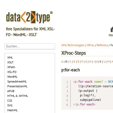
Ihre Spezialisten für XML XSL-
FO - WordML - XSLT
Ho
XML-Technologien
/
XProc
/
Referenz
/ f
XProc-Steps
XML
A
| B |
C
|
D
|
E
|
F
|
G
|
H
|
I
| J | K |
L
|
M
|
XSLT
XPath
p:for-each
XSL-FO
WordML
SpreadsheetML
<
p:
for-each
name?
=
 NC
PresentationML
   ((p:iteration-source
   (p:output |

ePUB
    p:log)*),

HTML & XHTML
CSS
</
p:
for-each
>
SVG
MathML