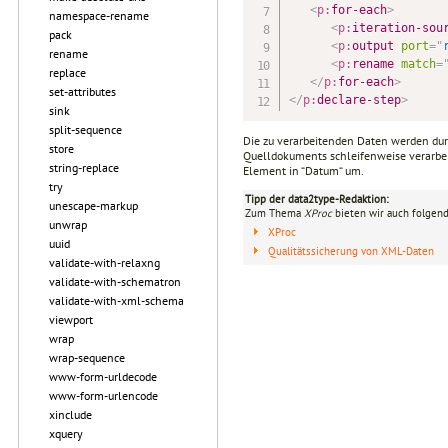
<
p:
for-each
>
namespace-rename
<
p:
iteration-sou
pack
<
p:
output
port
=
"
rename
<
p:
rename
match
=
replace
</
p:
for-each
>
set-attributes
</
p:
declare-step
>
sink
split-sequence
Die zu verarbeitenden Daten werden du
store
Quelldokuments schleifenweise verarbe
string-replace
Element in “Datum“ um.
try
Tipp der data2type-Redaktion:
unescape-markup
Zum Thema
XProc
bieten wir auch folgend
unwrap
XProc
uuid
Qualitätssicherung von XML-Daten
validate-with-relaxng
validate-with-schematron
validate-with-xml-schema
viewport
wrap
wrap-sequence
www-form-urldecode
www-form-urlencode
xinclude
xquery