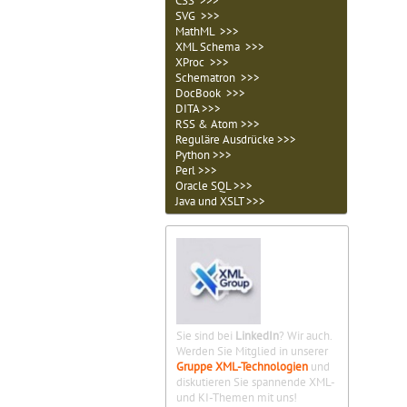
CSS >>>
SVG >>>
MathML >>>
XML Schema >>>
XProc >>>
Schematron >>>
DocBook >>>
DITA >>>
RSS & Atom >>>
Reguläre Ausdrücke >>>
Python >>>
Perl >>>
Oracle SQL >>>
Java und XSLT >>>
Sie sind bei
LinkedIn
? Wir auch.
Werden Sie Mitglied in unserer
Gruppe XML-Technologien
und
diskutieren Sie spannende XML-
und KI-Themen mit uns!