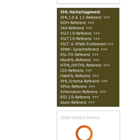
XML-Nachschlagewerk:
XML 1.0 & 1.1-Referenz >>>
DOM-Referenz >>>
SAX-Referenz >>>
XSLT 1.0-Referenz >>>
XSLT 2.0-Referenz >>>
XSLT- & XPath-Funktionen >>>
XPath–Sprachreferenz >>>
XSL-FO-Referenz >>>
WordML-Referenz >>>
HTML/XHTML-Referenz >>>
CSS-Referenz >>>
MathML-Referenz >>>
XML Schema-Referenz >>>
XProc-Referenz >>>
Schematron-Referenz >>>
RSS 2.0-Referenz >>>
Atom-Referenz >>>
Unser Octopus Service: