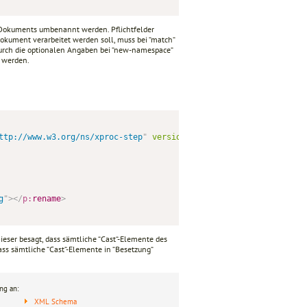
 Dokuments umbenannt werden. Pflichtfelder
dokument verarbeitet werden soll, muss bei “match“
urch die optionalen Angaben bei “new-namespace“
 werden.
ttp://www.w3.org/ns/xproc-step
"
version
=
"
1.0
"
>
g
"
>
</
p:
rename
>
eser besagt, dass sämtliche “Cast“-Elemente des
ss sämtliche “Cast“-Elemente in “Besetzung“
ng an:
XML Schema