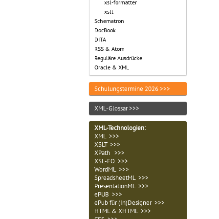
xsl-formatter
xslt
Schematron
DocBook
DITA
RSS & Atom
Reguläre Ausdrücke
Oracle & XML
Schulungstermine 2026 >>>
XML-Glossar >>>
XML-Technologien
:
XML >>>
XSLT >>>
XPath >>>
XSL-FO >>>
WordML >>>
SpreadsheetML >>>
PresentationML >>>
ePUB >>>
ePub für (In)Designer >>>
HTML & XHTML >>>