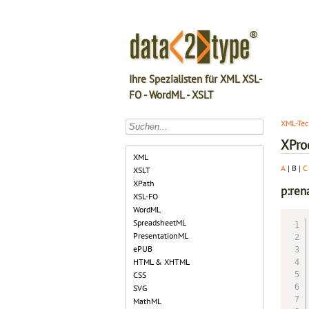
Ihre Spezialisten für XML XSL-
FO - WordML - XSLT
XML-Tec
XPro
XML
A
| B |
C
XSLT
XPath
p:re
XSL-FO
WordML
SpreadsheetML
PresentationML
ePUB
HTML & XHTML
CSS
SVG
MathML