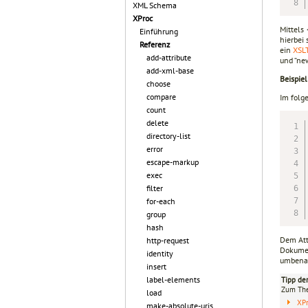
XML Schema
XProc
Mittels
Einführung
hierbei
Referenz
ein
XSL
add-attribute
und “ne
add-xml-base
Beispiel
choose
compare
Im folg
count
delete
directory-list
error
escape-markup
exec
filter
for-each
group
hash
Dem Att
http-request
Dokumen
identity
umbena
insert
label-elements
Tipp de
Zum T
load
XP
make-absolute-uris