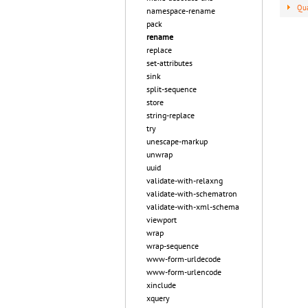
Qua
namespace-rename
pack
rename
replace
set-attributes
sink
split-sequence
store
string-replace
try
unescape-markup
unwrap
uuid
validate-with-relaxng
validate-with-schematron
validate-with-xml-schema
viewport
wrap
wrap-sequence
www-form-urldecode
www-form-urlencode
xinclude
xquery