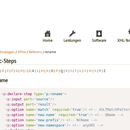
Home
Leistungen
Software
XML-Te
hnologien
/
XProc
/
Referenz
/ rename
c-Steps
|
D
|
E
|
F
|
G
|
H
|
I
| J | K |
L
|
M
|
N
| O |
P
| Q |
R
|
S
|
T
|
U
|
V
|
W
|
X
| Y | Z
name
<
p:
declare-step
type
=
"
p:rename
"
>
<
p:
input
port
=
"
source
"
/>
<
p:
output
port
=
"
result
"
/>
<
p:
option
name
=
"
match
"
required
=
"
true
"
/>
<!-- XSLTMatchPatter
<
p:
option
name
=
"
new-name
"
required
=
"
true
"
/>
<!-- QName -->
<
p:
option
name
=
"
new-prefix
"
/>
<!-- NCName -->
<
p:
option
name
=
"
new-namespace
"
/>
<!-- anyURI -->