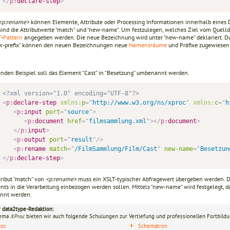
</
p:
declare-step
>
<p:rename>
können Elemente, Attribute oder Processing Informationen innerhalb eines
 sind die Attributwerte “match“ und “new-name“. Um festzulegen, welches Ziel vom Quell
T
-
Pattern
angegeben werden. Die neue Bezeichnung wird unter “new-name“ deklariert. D
w-prefix“ können den neuen Bezeichnungen neue
Namensräume
und Präfixe zugewiesen
enden Beispiel soll das Element “Cast“ in “Besetzung“ umbenannt werden.
<?xml version="1.0" encoding="UTF-8"?>
<
p:
declare-step
xmlns:
p
=
"
http://www.w3.org/ns/xproc
"
xmlns:
c
=
"
h
<
p:
input
port
=
"
source
"
>
<
p:
document
href
=
"
filmsammlung.xml
"
>
</
p:
document
>
</
p:
input
>
<
p:
output
port
=
"
result
"
/>
<
p:
rename
match
=
"
/FilmSammlung/Film/Cast
"
new-name
=
"
Besetzun
</
p:
declare-step
>
ribut “match“ von
<p:rename>
muss ein XSLT-typischer Abfragewert übergeben werden. Di
ts in die Verarbeitung einbezogen werden sollen. Mittels “new-name“ wird festgelegt, da
nnt werden.
r data2type-Redaktion:
hema
XProc
bieten wir auch folgende Schulungen zur Vertiefung und professionellen Fortbildu
roc
Schematron