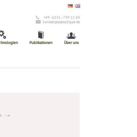
+49 - 6221 - 739 12 60
kontakt(at)data2type.de
chnologien
Publikationen
Über uns
n -->