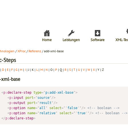
Home
Leistungen
Software
XML-Te
hnologien
/
XProc
/
Referenz
/ add-xml-base
c-Steps
|
D
|
E
|
F
|
G
|
H
|
I
| J | K |
L
|
M
|
N
| O |
P
| Q |
R
|
S
|
T
|
U
|
V
|
W
|
X
| Y | Z
-xml-base
<
p:
declare-step
type
=
"
p:add-xml-base
"
>
<
p:
input
port
=
"
source
"
/>
<
p:
output
port
=
"
result
"
/>
<
p:
option
name
=
"
all
"
select
=
"
'
false
'
"
/>
<!-- boolean -->
<
p:
option
name
=
"
relative
"
select
=
"
'
true
'
"
/>
<!-- boolean -->
</
p:
declare-step
>