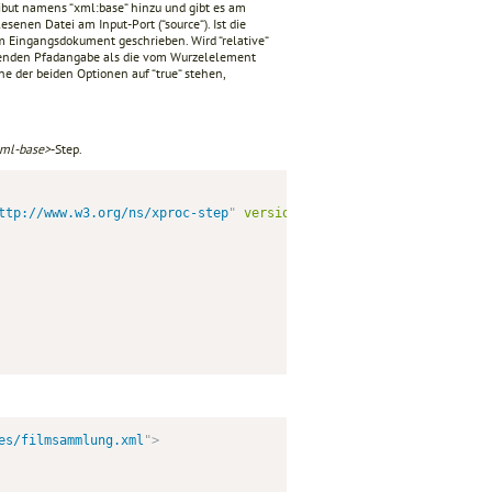
but namens “xml:base“ hinzu und gibt es am
esenen Datei am Input-Port (“source“). Ist die
t im Eingangsdokument geschrieben. Wird “relative“
eichenden Pfadangabe als die vom Wurzelelement
ine der beiden Optionen auf “true“ stehen,
xml-base>
-Step.
ttp://www.w3.org/ns/xproc-step
"
version
=
"
1.0
"
>
es/filmsammlung.xml
"
>