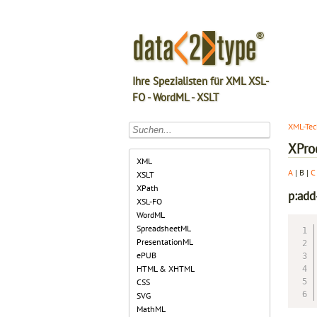
Ihre Spezialisten für XML XSL-
FO - WordML - XSLT
XML-Tec
XPro
XML
A
| B |
C
XSLT
XPath
p:add
XSL-FO
WordML
SpreadsheetML
PresentationML
ePUB
HTML & XHTML
CSS
SVG
MathML