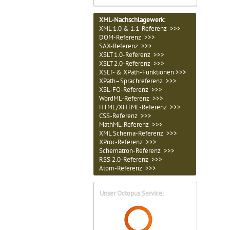
XML-Nachschlagewerk:
XML 1.0 & 1.1-Referenz >>>
DOM-Referenz >>>
SAX-Referenz >>>
XSLT 1.0-Referenz >>>
XSLT 2.0-Referenz >>>
XSLT- & XPath-Funktionen >>>
XPath–Sprachreferenz >>>
XSL-FO-Referenz >>>
WordML-Referenz >>>
HTML/XHTML-Referenz >>>
CSS-Referenz >>>
MathML-Referenz >>>
XML Schema-Referenz >>>
XProc-Referenz >>>
Schematron-Referenz >>>
RSS 2.0-Referenz >>>
Atom-Referenz >>>
Unser Octopus Service: