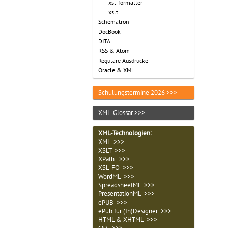
xsl-formatter
xslt
Schematron
DocBook
DITA
RSS & Atom
Reguläre Ausdrücke
Oracle & XML
Schulungstermine 2026 >>>
XML-Glossar >>>
XML-Technologien
:
XML >>>
XSLT >>>
XPath >>>
XSL-FO >>>
WordML >>>
SpreadsheetML >>>
PresentationML >>>
ePUB >>>
ePub für (In)Designer >>>
HTML & XHTML >>>