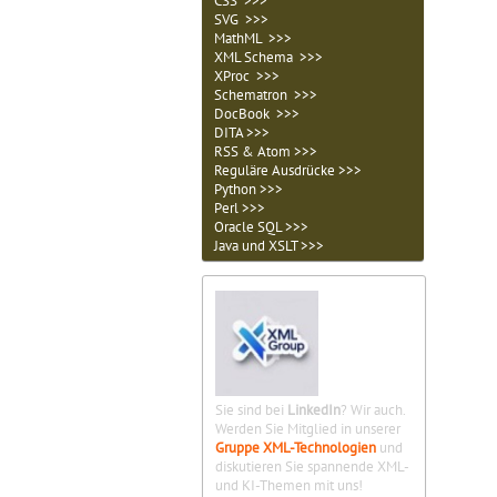
CSS >>>
SVG >>>
MathML >>>
XML Schema >>>
XProc >>>
Schematron >>>
DocBook >>>
DITA >>>
RSS & Atom >>>
Reguläre Ausdrücke >>>
Python >>>
Perl >>>
Oracle SQL >>>
Java und XSLT >>>
Sie sind bei
LinkedIn
? Wir auch.
Werden Sie Mitglied in unserer
Gruppe XML-Technologien
und
diskutieren Sie spannende XML-
und KI-Themen mit uns!