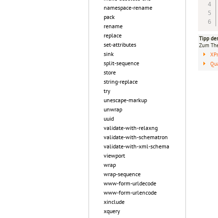
namespace-rename
pack
rename
replace
Tipp de
set-attributes
Zum T
sink
XP
split-sequence
Qua
store
string-replace
try
unescape-markup
unwrap
uuid
validate-with-relaxng
validate-with-schematron
validate-with-xml-schema
viewport
wrap
wrap-sequence
www-form-urldecode
www-form-urlencode
xinclude
xquery