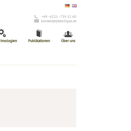
+49 - 6221 - 739 12 60
kontakt(at)data2type.de
chnologien
Publikationen
Über uns