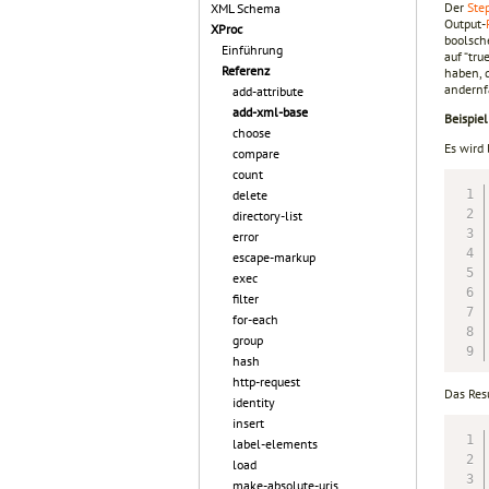
Der
Ste
XML Schema
Output-
XProc
boolsche
Einführung
auf “tr
Referenz
haben, d
andernf
add-attribute
add-xml-base
Beispiel
choose
Es wird 
compare
count
delete
directory-list
error
escape-markup
exec
filter
for-each
group
hash
http-request
Das Res
identity
insert
label-elements
load
make-absolute-uris