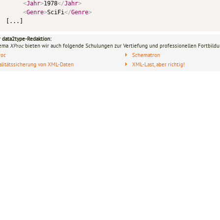
<
Jahr
>
1978
</
Jahr
>
<
Genre
>
SciFi
</
Genre
>
 [...]
r data2type-Redaktion:
hema
XProc
bieten wir auch folgende Schulungen zur Vertiefung und professionellen Fortbildu
roc
Schematron
litätssicherung von XML-Daten
XML-Last, aber richtig!