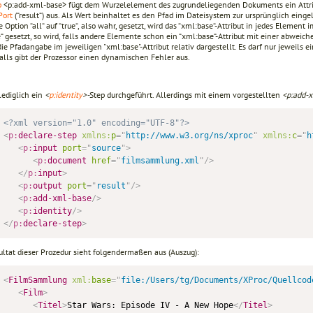
p
<p:add-xml-base> fügt dem Wurzelelement des zugrundeliegenden Dokuments ein Attri
Port
(“result“) aus. Als Wert beinhaltet es den Pfad im Dateisystem zur ursprünglich eingel
 Option “all“ auf “true“, also wahr, gesetzt, wird das “xml:base“-Attribut in jedes Elemen
ue“ gesetzt, so wird, falls andere Elemente schon ein “xml:base“-Attribut mit einer abw
ie Pfadangabe im jeweiligen "xml:base"-Attribut relativ dargestellt. Es darf nur jeweils e
alls gibt der Prozessor einen dynamischen Fehler aus.
lediglich ein
<
p:identity
>-
Step durchgeführt. Allerdings mit einem vorgestellten
<p:add-
<?xml version="1.0" encoding="UTF-8"?>
<
p:
declare-step
xmlns:
p
=
"
http://www.w3.org/ns/xproc
"
xmlns:
c
=
"
h
<
p:
input
port
=
"
source
"
>
<
p:
document
href
=
"
filmsammlung.xml
"
/>
</
p:
input
>
<
p:
output
port
=
"
result
"
/>
<
p:
add-xml-base
/>
<
p:
identity
/>
</
p:
declare-step
>
ultat dieser Prozedur sieht folgendermaßen aus (Auszug):
<
FilmSammlung
xml:
base
=
"
file:/Users/tg/Documents/XProc/Quellcod
<
Film
>
<
Titel
>
Star Wars: Episode IV - A New Hope
</
Titel
>