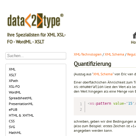
Ihre Spezialisten für XML XSL-
FO - WordML - XSLT
Ho
XML-Technologien
/
XML Schema
/
Regul
Quantifizierung
XML
(Auszug aus "
XML Schema
" von Eric van d
XSLT
XPath
Einer oberflächlichen Ähnlichkeit zum Tr
XSL-FO
liest den Wert als l
xs:enumeration
den Wert hingegen als eine Menge von B
WordML
SpreadsheetML
<
xs:
pattern
value
=
"
15
"
PresentationML
ePUB
HTML & XHTML
CSS
schreiben, geben wir drei Bedingungen an
(also zum Beispiel: erstes Zeichen ist »1
SVG
angegeben werden kann.
MathML