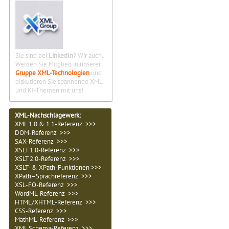
Sie sind bei
LinkedIn
? Wir auch.
Werden Sie Mitglied in unserer
Gruppe XML-Technologien
und
diskutieren Sie spannende XML-
und KI-Themen mit uns!
XML-Nachschlagewerk:
XML 1.0 & 1.1-Referenz >>>
DOM-Referenz >>>
SAX-Referenz >>>
XSLT 1.0-Referenz >>>
XSLT 2.0-Referenz >>>
XSLT- & XPath-Funktionen >>>
XPath–Sprachreferenz >>>
XSL-FO-Referenz >>>
WordML-Referenz >>>
HTML/XHTML-Referenz >>>
CSS-Referenz >>>
MathML-Referenz >>>
XML Schema-Referenz >>>