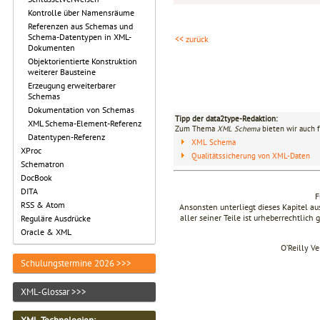
Kontrolle über Namensräume
Referenzen aus Schemas und
Schema-Datentypen in XML-
<< zurück
Dokumenten
Objektorientierte Konstruktion
weiterer Bausteine
Erzeugung erweiterbarer
Schemas
Dokumentation von Schemas
Tipp der data2type-Redaktion:
XML Schema-Element-Referenz
Zum Thema
XML Schema
bieten wir auch 
Datentypen-Referenz
XML Schema
XProc
Qualitätssicherung von XML-Daten
Schematron
DocBook
DITA
F
RSS & Atom
Ansonsten unterliegt dieses Kapitel 
aller seiner Teile ist urheberrechtlich
Reguläre Ausdrücke
Oracle & XML
O’Reilly V
Schulungstermine 2026 >>>
XML-Glossar >>>