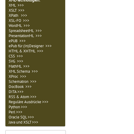
XML-Technologien
:
XML >>>
XSLT >>>
XPath >>>
XSL-FO >>>
WordML >>>
SpreadsheetML >>>
PresentationML >>>
ePUB >>>
ePub für (In)Designer >>>
HTML & XHTML >>>
CSS >>>
SVG >>>
MathML >>>
XML Schema >>>
XProc >>>
Schematron >>>
DocBook >>>
DITA >>>
RSS & Atom >>>
Reguläre Ausdrücke >>>
Python >>>
Perl >>>
Oracle SQL >>>
Java und XSLT >>>