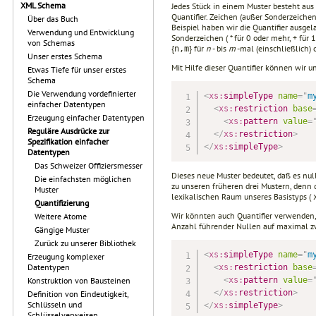
XML Schema
Jedes Stück in einem Muster besteht au
Quantifier. Zeichen (außer Sonderzeich
Über das Buch
Beispiel haben wir die Quantifier ausge
Verwendung und Entwicklung
Sonderzeichen ( * für 0 oder mehr, + für 
von Schemas
{
} für
n
- bis
m
-mal (einschließlich)
n,m
Unser erstes Schema
Mit Hilfe dieser Quantifier können wir un
Etwas Tiefe für unser erstes
Schema
Die Verwendung vordefinierter
<
xs:
simpleType
name
=
"
m
einfacher Datentypen
<
xs:
restriction
base
Erzeugung einfacher Datentypen
<
xs:
pattern
value
=
Reguläre Ausdrücke zur
</
xs:
restriction
>
Spezifikation einfacher
</
xs:
simpleType
>
Datentypen
Das Schweizer Offiziersmesser
Dieses neue Muster bedeutet, daß es nul
Die einfachsten möglichen
zu unseren früheren drei Mustern, denn d
Muster
lexikalischen Raum unseres Basistyps (
Quantifizierung
Wir könnten auch Quantifier verwenden,
Weitere Atome
Anzahl führender Nullen auf maximal z
Gängige Muster
Zurück zu unserer Bibliothek
<
xs:
simpleType
name
=
"
m
Erzeugung komplexer
Datentypen
<
xs:
restriction
base
<
xs:
pattern
value
=
Konstruktion von Bausteinen
</
xs:
restriction
>
Definition von Eindeutigkeit,
Schlüsseln und
</
xs:
simpleType
>
Schlüsselverweisen