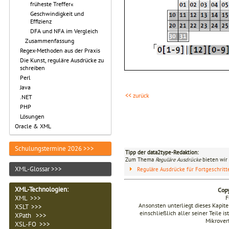
früheste Treffer«
Geschwindigkeit und
Effizienz
DFA und NFA im Vergleich
Zusammenfassung
Regex-Methoden aus der Praxis
Die Kunst, reguläre Ausdrücke zu
schreiben
Perl
Java
<< zurück
.NET
PHP
Lösungen
Oracle & XML
Schulungstermine 2026 >>>
Tipp der data2type-Redaktion:
Zum Thema
Reguläre Ausdrücke
bieten wir 
XML-Glossar >>>
Reguläre Ausdrücke für Fortgeschrit
XML-Technologien
:
Copy
F
XML >>>
Ansonsten unterliegt dieses Kapi
XSLT >>>
einschließlich aller seiner Teile i
XPath >>>
Mikrover
XSL-FO >>>