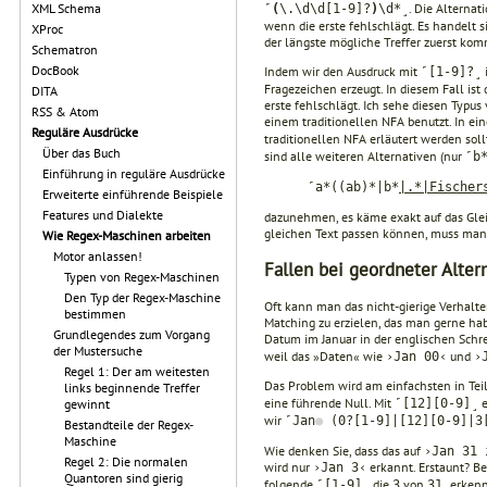
. Die Alterna
XML Schema
˹
(
\.\d\d[1-9]?
)
\d*˼
wenn die erste fehlschlägt. Es handelt 
XProc
der längste mögliche Treffer zuerst kom
Schematron
DocBook
Indem wir den Ausdruck mit
˹[1-9]?˼
Fragezeichen erzeugt. In diesem Fall ist
DITA
erste fehlschlägt. Ich sehe diesen Typus
RSS & Atom
einem traditionellen NFA benutzt. In ei
Reguläre Ausdrücke
traditionellen NFA erläutert werden sollt
Über das Buch
sind alle weiteren Alternativen (nur
˹b
Einführung in reguläre Ausdrücke
˹a*((ab)*|b*
|.*|Fischer
Erweiterte einführende Beispiele
Features und Dialekte
dazunehmen, es käme exakt auf das Glei
gleichen Text passen können, muss man 
Wie Regex-Maschinen arbeiten
Motor anlassen!
Fallen bei geordneter Alter
Typen von Regex-Maschinen
Den Typ der Regex-Maschine
Oft kann man das nicht-gierige Verhalte
bestimmen
Matching zu erzielen, das man gerne hab
Grundlegendes zum Vorgang
Datum im Januar in der englischen Schr
der Mustersuche
weil das »Daten« wie
und
›Jan 00‹
›
Regel 1: Der am weitesten
Das Problem wird am einfachsten in Tei
links beginnende Treffer
eine führende Null. Mit
e
˹[12][0-9]˼
gewinnt
wir
˹Jan
●
(0?[1-9]|[12][0-9]|3
Bestandteile der Regex-
Maschine
Wie denken Sie, dass das auf
›Jan 31 
Regel 2: Die normalen
wird nur
erkannt. Erstaunt? Be
›Jan 3‹
Quantoren sind gierig
folgende
die
von
erkenn
˹[1-9]˼
3
31