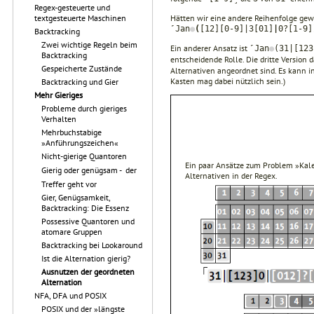
Regex-gesteuerte und
Hätten wir eine andere Reihenfolge gewäh
textgesteuerte Maschinen
˹Jan
●
(
[12][0-9]|3[01]
|
0?[1-9]
Backtracking
Zwei wichtige Regeln beim
Ein anderer Ansatz ist
˹Jan
●
(31|[123
Backtracking
entscheidende Rolle. Die dritte Version 
Gespeicherte Zustände
Alternativen angeordnet sind. Es kann in
Kasten mag dabei nützlich sein.)
Backtracking und Gier
Mehr Gieriges
Probleme durch gieriges
Verhalten
Mehrbuchstabige
»Anführungszeichen«
Nicht-gierige Quantoren
Ein paar Ansätze zum Problem »Kale
Gierig oder genügsam -  der
Alternativen in der Regex.
Treffer geht vor
Gier, Genügsamkeit,
Backtracking: Die Essenz
Possessive Quantoren und
atomare Gruppen
Backtracking bei Lookaround
Ist die Alternation gierig?
Ausnutzen der geordneten
Alternation
NFA, DFA und POSIX
POSIX und der »längste