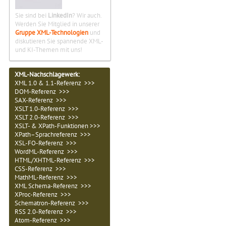
Sie sind bei
LinkedIn
? Wir auch.
Werden Sie Mitglied in unserer
Gruppe XML-Technologien
und
diskutieren Sie spannende XML-
und KI-Themen mit uns!
XML-Nachschlagewerk:
XML 1.0 & 1.1-Referenz >>>
DOM-Referenz >>>
SAX-Referenz >>>
XSLT 1.0-Referenz >>>
XSLT 2.0-Referenz >>>
XSLT- & XPath-Funktionen >>>
XPath–Sprachreferenz >>>
XSL-FO-Referenz >>>
WordML-Referenz >>>
HTML/XHTML-Referenz >>>
CSS-Referenz >>>
MathML-Referenz >>>
XML Schema-Referenz >>>
XProc-Referenz >>>
Schematron-Referenz >>>
RSS 2.0-Referenz >>>
Atom-Referenz >>>