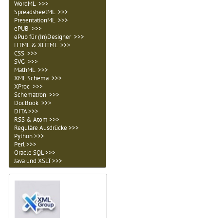
WordML >>>
SpreadsheetML >>>
PresentationML >>>
ePUB >>>
ePub für (In)Designer >>>
HTML & XHTML >>>
CSS >>>
SVG >>>
MathML >>>
XML Schema >>>
XProc >>>
Schematron >>>
DocBook >>>
DITA >>>
RSS & Atom >>>
Reguläre Ausdrücke >>>
Python >>>
Perl >>>
Oracle SQL >>>
Java und XSLT >>>