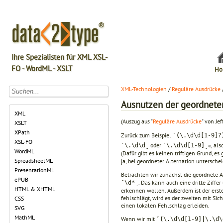
Ihre Spezialisten für XML XSL-
FO - WordML - XSLT
Ho
XML-Technologien
/
Reguläre Ausdrücke
Ausnutzen der geordneten
XML
(Auszug aus "
Reguläre Ausdrücke
" von Jef
XSLT
XPath
Zurück zum Beispiel
˹
(
\.\d\d[1-9]?
XSL-FO
oder
«, al
˹\.\d\d˼
˹\.\d\d[1-9]˼
WordML
(Dafür gibt es keinen triftigen Grund, es 
SpreadsheetML
ja, bei geordneter Alternation untersche
PresentationML
Betrachten wir zunächst die geordnete Al
ePUB
. Das kann auch eine dritte Ziffer
˹\d*˼
HTML & XHTML
erkennen wollen. Außerdem ist der erste
fehlschlägt, wird es der zweiten mit Sic
CSS
einen lokalen Fehlschlag erleiden.
SVG
MathML
Wenn wir mit
˹
(
\.\d\d[1-9]
|
\.\d\