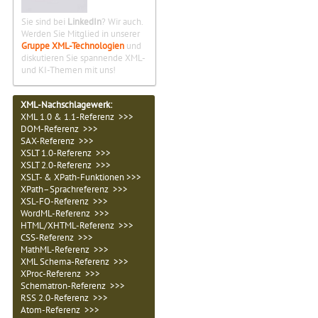
Sie sind bei
LinkedIn
? Wir auch.
Werden Sie Mitglied in unserer
Gruppe XML-Technologien
und
diskutieren Sie spannende XML-
und KI-Themen mit uns!
XML-Nachschlagewerk:
XML 1.0 & 1.1-Referenz >>>
DOM-Referenz >>>
SAX-Referenz >>>
XSLT 1.0-Referenz >>>
XSLT 2.0-Referenz >>>
XSLT- & XPath-Funktionen >>>
XPath–Sprachreferenz >>>
XSL-FO-Referenz >>>
WordML-Referenz >>>
HTML/XHTML-Referenz >>>
CSS-Referenz >>>
MathML-Referenz >>>
XML Schema-Referenz >>>
XProc-Referenz >>>
Schematron-Referenz >>>
RSS 2.0-Referenz >>>
Atom-Referenz >>>