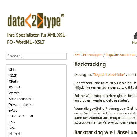
Ihre Spezialisten für XML XSL-
FO - WordML - XSLT
Ho
XML-Technologien
/
Reguläre Ausdrücke
Backtracking
XML
(Auszug aus "
Reguläre Ausdrücke
" von Jef
XSLT
XPath
Das Wesentliche beim NFA-Matching ist 
XSL-FO
Möglichkeiten entscheiden soll, wählt sie
WordML
Solche Wahlmöglichkeiten gibt es bei jed
SpreadsheetML
ausprobiert werden, welche später).
PresentationML
Wenn die gewählte Richtung zum Ziel fü
ePUB
dieser Wahl kein Treffer gefunden wird,
HTML & XHTML
kann der Automat alle möglichen Permuta
CSS
»Zurückkehren zu Verzweigungen« nen
SVG
Backtracking wie Hänsel un
MathML