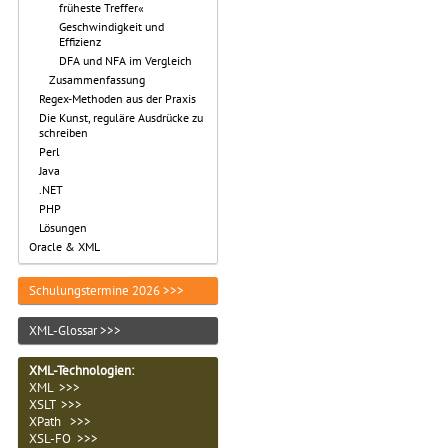
früheste Treffer«
Geschwindigkeit und
Effizienz
DFA und NFA im Vergleich
Zusammenfassung
Regex-Methoden aus der Praxis
Die Kunst, reguläre Ausdrücke zu
schreiben
Perl
Java
.NET
PHP
Lösungen
Oracle & XML
Schulungstermine 2026 >>>
XML-Glossar >>>
XML-Technologien
:
XML >>>
XSLT >>>
XPath >>>
XSL-FO >>>