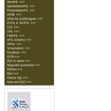
WordML >>>
SpreadsheetML >>>
PresentationML >>>
ePUB >>>
ePub für (In)Designer >>>
HTML & XHTML >>>
CSS >>>
SVG >>>
MathML >>>
XML Schema >>>
XProc >>>
Schematron >>>
DocBook >>>
DITA >>>
RSS & Atom >>>
Reguläre Ausdrücke >>>
Python >>>
Perl >>>
Oracle SQL >>>
Java und XSLT >>>