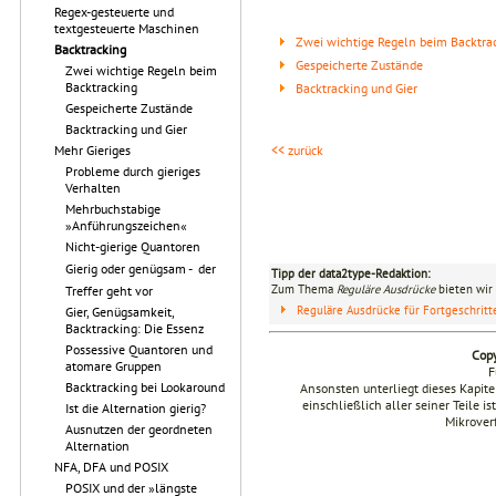
Regex-gesteuerte und
textgesteuerte Maschinen
Zwei wichtige Regeln beim Backtra
Backtracking
Gespeicherte Zustände
Zwei wichtige Regeln beim
Backtracking
Backtracking und Gier
Gespeicherte Zustände
Backtracking und Gier
Mehr Gieriges
<< zurück
Probleme durch gieriges
Verhalten
Mehrbuchstabige
»Anführungszeichen«
Nicht-gierige Quantoren
Gierig oder genügsam -  der
Tipp der data2type-Redaktion:
Zum Thema
Reguläre Ausdrücke
bieten wir 
Treffer geht vor
Reguläre Ausdrücke für Fortgeschrit
Gier, Genügsamkeit,
Backtracking: Die Essenz
Possessive Quantoren und
Copy
atomare Gruppen
F
Backtracking bei Lookaround
Ansonsten unterliegt dieses Kapi
einschließlich aller seiner Teile i
Ist die Alternation gierig?
Mikrover
Ausnutzen der geordneten
Alternation
NFA, DFA und POSIX
POSIX und der »längste