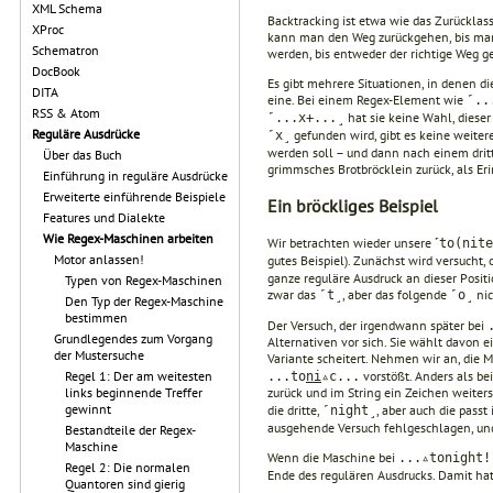
XML Schema
Backtracking ist etwa wie das Zurücklas
XProc
kann man den Weg zurückgehen, bis man 
Schematron
werden, bis entweder der richtige Weg ge
DocBook
Es gibt mehrere Situationen, in denen d
DITA
eine. Bei einem Regex-Element wie
˹..
RSS & Atom
hat sie keine Wahl, diese
˹...x+...˼
Reguläre Ausdrücke
gefunden wird, gibt es keine weite
˹x˼
werden soll – und dann nach einem dritt
Über das Buch
grimmsches Brotbröcklein zurück, als Er
Einführung in reguläre Ausdrücke
Erweiterte einführende Beispiele
Ein bröckliges Beispiel
Features und Dialekte
Wie Regex-Maschinen arbeiten
Wir betrachten wieder unsere ˹
to(nite
Motor anlassen!
gutes Beispiel). Zunächst wird versucht
ganze reguläre Ausdruck an dieser Positi
Typen von Regex-Maschinen
zwar das
, aber das folgende
nic
˹t˼
˹o˼
Den Typ der Regex-Maschine
bestimmen
Der Versuch, der irgendwann später bei
Grundlegendes zum Vorgang
Alternativen vor sich. Sie wählt davon e
der Mustersuche
Variante scheitert. Nehmen wir an, die
Regel 1: Der am weitesten
vorstößt. Anders als be
...to
ni
▵c...
links beginnende Treffer
zurück und im String ein Zeichen weiters
gewinnt
die dritte,
, aber auch die pass
˹night˼
ausgehende Versuch fehlgeschlagen, un
Bestandteile der Regex-
Maschine
Wenn die Maschine bei
...▵tonight!
Regel 2: Die normalen
Ende des regulären Ausdrucks. Damit hat
Quantoren sind gierig