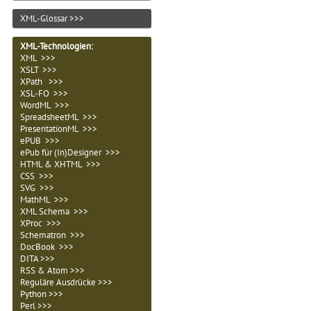
XML-Glossar >>>
XML-Technologien
:
XML >>>
XSLT >>>
XPath >>>
XSL-FO >>>
WordML >>>
SpreadsheetML >>>
PresentationML >>>
ePUB >>>
ePub für (In)Designer >>>
HTML & XHTML >>>
CSS >>>
SVG >>>
MathML >>>
XML Schema >>>
XProc >>>
Schematron >>>
DocBook >>>
DITA >>>
RSS & Atom >>>
Reguläre Ausdrücke >>>
Python >>>
Perl >>>