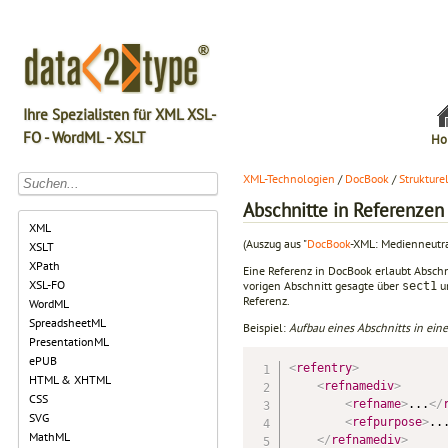
Ihre Spezialisten für XML XSL-
FO - WordML - XSLT
Ho
XML-Technologien
/
DocBook
/
Struktur
Abschnitte in Referenzen
XML
(Auszug aus "
DocBook
-XML: Medienneutra
XSLT
XPath
Eine Referenz in DocBook erlaubt Absch
XSL-FO
vorigen Abschnitt gesagte über
u
sect1
Referenz.
WordML
SpreadsheetML
Beispiel:
Aufbau eines Abschnitts in ein
PresentationML
ePUB
<
refentry
>
HTML & XHTML
<
refnamediv
>
CSS
<
refname
>
...
</
SVG
<
refpurpose
>
..
MathML
</
refnamediv
>