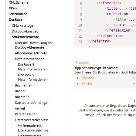
XML Schema
<
refsection
>
XProc
<
title
>
...
</
ti
Schematron
<
refsection
<title
>
...
DocBook
<
para
>
...
<
XML-Kataloge
</
refsection
>
DocBook-Einstieg
</
refsection
>
Strukturelemente
</
refentry
>
Über die Darstellung der
DocBook-Elemente
Allgemeine Attribute
Metainformationen
<< zurück
DocBook 4-
Tipp der data2type-Redaktion:
Metainformationen
Zum Thema
DocBook
bieten wir auch folg
DocBook 5-
DocBook
Metainformationen
XSL-FO
Buchreihen
Bücher
Buchteile
F
Kapitel und Anhänge
Ansonsten unterliegt dieses Kap
Artikel
Bestimmungen, wie die gebundene Ausg
Referenzseiten
einschließlich der Vervielfältig
Literaturverzeichnisse
Vorformatiertes
Literaturverzeichnis
Unbearbeitetes