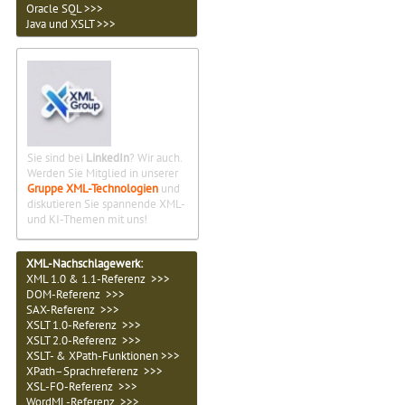
Oracle SQL >>>
Java und XSLT >>>
Sie sind bei
LinkedIn
? Wir auch.
Werden Sie Mitglied in unserer
Gruppe XML-Technologien
und
diskutieren Sie spannende XML-
und KI-Themen mit uns!
XML-Nachschlagewerk:
XML 1.0 & 1.1-Referenz >>>
DOM-Referenz >>>
SAX-Referenz >>>
XSLT 1.0-Referenz >>>
XSLT 2.0-Referenz >>>
XSLT- & XPath-Funktionen >>>
XPath–Sprachreferenz >>>
XSL-FO-Referenz >>>
WordML-Referenz >>>