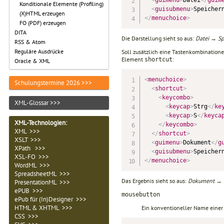
Konditionale Elemente (Profiling)
<
guisubmenu
>
Speicher
(X)HTML erzeugen
</
menuchoice
>
FO (PDF) erzeugen
DITA
Die Darstellung sieht so aus:
Datei
→
Sp
RSS & Atom
Reguläre Ausdrücke
Soll zusätzlich eine Tastenkombination
Element
:
shortcut
Oracle & XML
<
menuchoice
>
Schulungstermine 2026 >>>
<
shortcut
>
<
keycombo
>
XML-Glossar >>>
<
keycap
>
Strg
</
ke
<
keycap
>
S
</
keyca
XML-Technologien
:
</
keycombo
>
XML >>>
</
shortcut
>
XSLT >>>
<
guimenu
>
Dokument
</
g
XPath >>>
<
guisubmenu
>
Speicher
XSL-FO >>>
</
menuchoice
>
WordML >>>
SpreadsheetML >>>
Das Ergebnis sieht so aus:
Dokument
→
PresentationML >>>
ePUB >>>
mousebutton
ePub für (In)Designer >>>
HTML & XHTML >>>
Ein konventioneller Name einer
CSS >>>