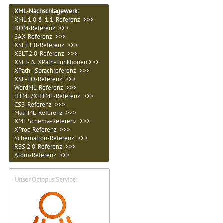
XML-Nachschlagewerk:
XML 1.0 & 1.1-Referenz >>>
DOM-Referenz >>>
SAX-Referenz >>>
XSLT 1.0-Referenz >>>
XSLT 2.0-Referenz >>>
XSLT- & XPath-Funktionen >>>
XPath–Sprachreferenz >>>
XSL-FO-Referenz >>>
WordML-Referenz >>>
HTML/XHTML-Referenz >>>
CSS-Referenz >>>
MathML-Referenz >>>
XML Schema-Referenz >>>
XProc-Referenz >>>
Schematron-Referenz >>>
RSS 2.0-Referenz >>>
Atom-Referenz >>>
Unser Octopus Service: