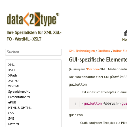
Ihre Spezialisten für XML XSL-
FO - WordML - XSLT
Ho
XML-Technologien
/
DocBook
/
Inline-E
GUI-spezifische Element
XML
(Auszug aus "
DocBook
-XML: Medienneutra
XSLT
XPath
Die Funktionalität einer GUI (
Graphical U
XSL-FO
guibutton
WordML
SpreadsheetML
Text eines Schaltknopfes in eine
PresentationML
ePUB
<
guibutton
>
Abbruch
</
gu
HTML & XHTML
CSS
guiicon
SVG
Grafik und/oder Text, das als Pi
MathML