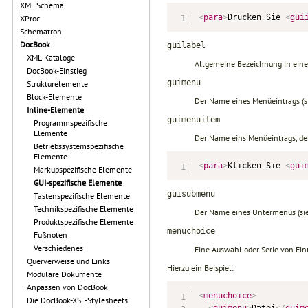
XML Schema
<
para
>
Drücken Sie 
<
gui
XProc
Schematron
DocBook
guilabel
XML-Kataloge
Allgemeine Bezeichnung in eine
DocBook-Einstieg
guimenu
Strukturelemente
Block-Elemente
Der Name eines Menüeintrags (si
Inline-Elemente
guimenuitem
Programmspezifische
Elemente
Der Name eins Menüeintrags, de
Betriebssystemspezifische
Elemente
<
para
>
Klicken Sie 
<
gui
Markupspezifische Elemente
GUI-spezifische Elemente
guisubmenu
Tastenspezifische Elemente
Technikspezifische Elemente
Der Name eines Untermenüs (sieh
Produktspezifische Elemente
menuchoice
Fußnoten
Verschiedenes
Eine Auswahl oder Serie von Ei
Querverweise und Links
Hierzu ein Beispiel:
Modulare Dokumente
Anpassen von DocBook
<
menuchoice
>
Die DocBook-XSL-Stylesheets
<
guimenu
>
Datei
</
guim