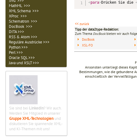
SVG >>>
<
para
>
Drücken Sie die 
MathML >>>
XML Schema >>>
XProc >>>
Schematron >>>
<< zurück
DocBook >>>
Tipp der data2type-Redaktion:
DITA >>>
Zum Thema
DocBook
bieten wir auch folg
RSS & Atom >>>
DocBook
Reguläre Ausdrücke >>>
XSL-FO
Python >>>
Perl >>>
Oracle SQL >>>
F
Java und XSLT >>>
Ansonsten unterliegt dieses Kap
Bestimmungen, wie die gebundene Ausg
einschließlich der Vervielfältig
Sie sind bei
LinkedIn
? Wir auch.
Werden Sie Mitglied in unserer
Gruppe XML-Technologien
und
diskutieren Sie spannende XML-
und KI-Themen mit uns!