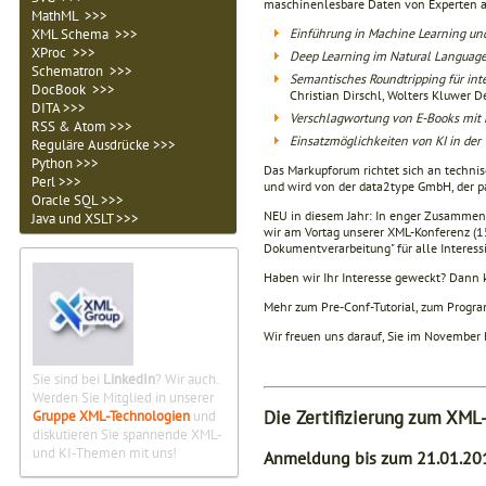
maschinenlesbare Daten von Experten au
MathML >>>
XML Schema >>>
Einführung in Machine Learning un
XProc >>>
Deep Learning im Natural Language
Schematron >>>
Semantisches Roundtripping für in
DocBook >>>
Christian Dirschl, Wolters Kluwer 
DITA >>>
Verschlagwortung von E-Books mit 
RSS & Atom >>>
Einsatzmöglichkeiten von KI in der
Reguläre Ausdrücke >>>
Python >>>
Das Markupforum richtet sich an technis
Perl >>>
und wird von der data2type GmbH, der p
Oracle SQL >>>
NEU in diesem Jahr: In enger Zusammena
Java und XSLT >>>
wir am Vortag unserer XML-Konferenz (1
Dokumentverarbeitung" für alle Interess
Haben wir Ihr Interesse geweckt? Dann 
Mehr zum Pre-Conf-Tutorial, zum Progra
Wir freuen uns darauf, Sie im November 
Sie sind bei
LinkedIn
? Wir auch.
Werden Sie Mitglied in unserer
Die Zertifizierung zum XML-
Gruppe XML-Technologien
und
diskutieren Sie spannende XML-
und KI-Themen mit uns!
Anmeldung bis zum 21.01.201