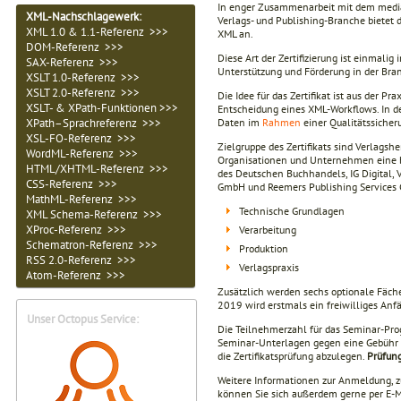
In enger Zusammenarbeit mit dem media
XML-Nachschlagewerk:
Verlags- und Publishing-Branche bietet d
XML 1.0 & 1.1-Referenz >>>
XML an.
DOM-Referenz >>>
Diese Art der Zertifizierung ist einmal
SAX-Referenz >>>
Unterstützung und Förderung in der Bra
XSLT 1.0-Referenz >>>
XSLT 2.0-Referenz >>>
Die Idee für das Zertifikat ist aus der P
XSLT- & XPath-Funktionen >>>
Entscheidung eines XML-Workflows. In de
Daten im
Rahmen
einer Qualitätssicher
XPath–Sprachreferenz >>>
XSL-FO-Referenz >>>
Zielgruppe des Zertifikats sind Verlagshe
WordML-Referenz >>>
Organisationen und Unternehmen eine br
HTML/XHTML-Referenz >>>
des Deutschen Buchhandels, IG Digital,
CSS-Referenz >>>
GmbH und Reemers Publishing Services G
MathML-Referenz >>>
Technische Grundlagen
XML Schema-Referenz >>>
XProc-Referenz >>>
Verarbeitung
Schematron-Referenz >>>
Produktion
RSS 2.0-Referenz >>>
Verlagspraxis
Atom-Referenz >>>
Zusätzlich werden sechs optionale Fäche
2019 wird erstmals ein freiwilliges An
Unser Octopus Service:
Die Teilnehmerzahl für das Seminar-Pro
Seminar-Unterlagen gegen eine Gebühr zu
die Zertifikatsprüfung abzulegen.
Prüfung
Weitere Informationen zur Anmeldung, z
können Sie sich außerdem gerne per E-