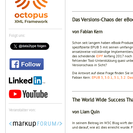
Das Versions-Chaos der eB
von Fabian Kern
Folgt uns:
Schon seit langem haben eBook-Produzen
spezifizierte EPUB 3 mit seinen umfang
ansatzweise vollständige Implementieru
das scheidende
IDPF
Anfang 2017 noch EP
fehlender Tool-Unterstützung quasi unbe
Versionschaos in Sicht?
Die Antwort auf diese Frage finden Sie 
Fabian Kern:
EPUB 3, 3.0.1, 3.1, 3.2: D
The World Wide Success Tha
Veranstalter von:
von Liam Quin
In seinem Beitrag im W3C Blog wirft de
und darauf, wie all dies erreicht wurde. F