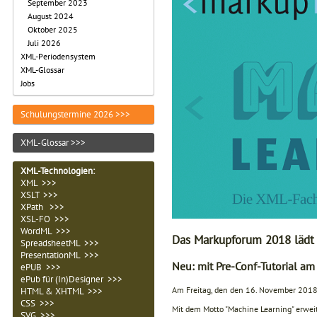
September 2023
August 2024
Oktober 2025
Juli 2026
XML-Periodensystem
XML-Glossar
Jobs
Schulungstermine 2026 >>>
XML-Glossar >>>
XML-Technologien
:
XML >>>
XSLT >>>
XPath >>>
XSL-FO >>>
WordML >>>
Das Markupforum 2018 lädt
SpreadsheetML >>>
PresentationML >>>
Neu: mit Pre-Conf-Tutorial a
ePUB >>>
ePub für (In)Designer >>>
Am Freitag, den den 16. November 2018, 
HTML & XHTML >>>
CSS >>>
Mit dem Motto "Machine Learning" erweit
SVG >>>