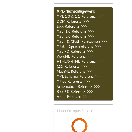
XML-Nachschlagewerk:
XML 1.0 & 1.1-Referenz >>>
DOM-Referenz >>>
SAX-Referenz >>>
XSLT 1.0-Referenz >>>
XSLT 2.0-Referenz >>>
XSLT- & XPath-Funktionen >>>
XPath–Sprachreferenz >>>
XSL-FO-Referenz >>>
WordML-Referenz >>>
HTML/XHTML-Referenz >>>
CSS-Referenz >>>
MathML-Referenz >>>
XML Schema-Referenz >>>
XProc-Referenz >>>
Schematron-Referenz >>>
RSS 2.0-Referenz >>>
Atom-Referenz >>>
Unser Octopus Service: