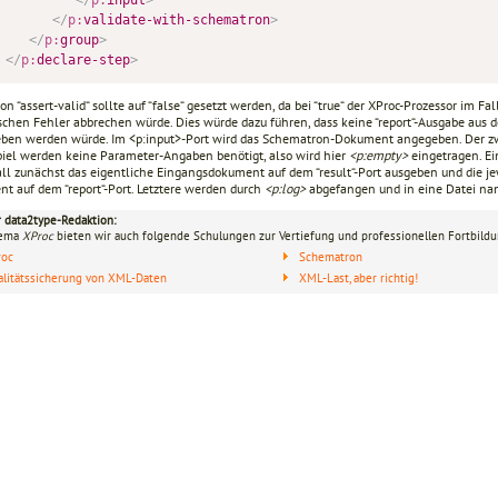
</
p:
validate-with-schematron
>
</
p:
group
>
</
p:
declare-step
>
on “assert-valid“ sollte auf “false“ gesetzt werden, da bei “true“ der XProc-Prozessor im 
chen Fehler abbrechen würde. Dies würde dazu führen, dass keine “report“-Ausgabe aus 
eben werden würde. Im <p:input>-Port wird das Schematron-Dokument angegeben. Der zwe
piel werden keine Parameter-Angaben benötigt, also wird hier
<p:empty>
eingetragen. Ei
all zunächst das eigentliche Eingangsdokument auf dem “result“-Port ausgeben und die
t auf dem “report“-Port. Letztere werden durch
<p:log>
abgefangen und in eine Datei nam
r data2type-Redaktion:
hema
XProc
bieten wir auch folgende Schulungen zur Vertiefung und professionellen Fortbildu
roc
Schematron
litätssicherung von XML-Daten
XML-Last, aber richtig!