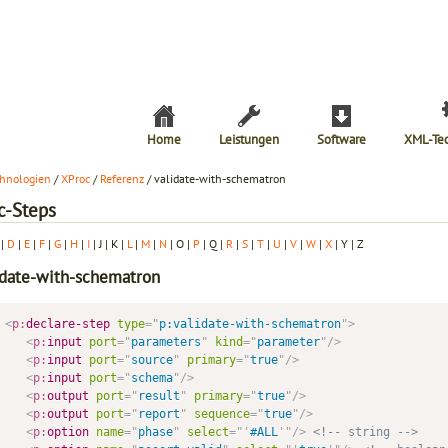
Home
Leistungen
Software
XML-Te
hnologien
/
XProc
/
Referenz
/ validate-with-schematron
c-Steps
|
D
|
E
|
F
|
G
|
H
|
I
| J | K |
L
|
M
|
N
| O |
P
| Q |
R
|
S
|
T
|
U
|
V
|
W
|
X
| Y | Z
idate-with-schematron
<
p:
declare-step
type
=
"
p:validate-with-schematron
"
>
<
p:
input
port
=
"
parameters
"
kind
=
"
parameter
"
/>
<
p:
input
port
=
"
source
"
primary
=
"
true
"
/>
<
p:
input
port
=
"
schema
"
/>
<
p:
output
port
=
"
result
"
primary
=
"
true
"
/>
<
p:
output
port
=
"
report
"
sequence
=
"
true
"
/>
<
p:
option
name
=
"
phase
"
select
=
"
'
#ALL
'
"
/>
<!-- string -->