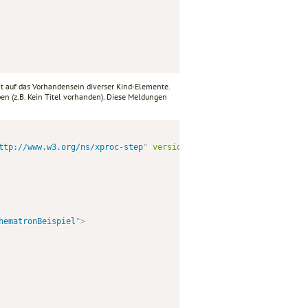
auf das Vorhandensein diverser Kind-Elemente.
en (z.B. Kein Titel vorhanden). Diese Meldungen
ttp://www.w3.org/ns/xproc-step
"
version
=
"
1.0
"
name
=
"
Schematron
"
>
hematronBeispiel
"
>