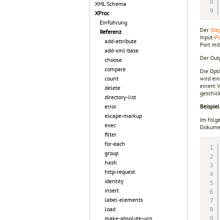
XML Schema
XProc
Einführung
Der
Ste
Referenz
Input-
Po
add-attribute
Port mi
add-xml-base
Der Outp
choose
compare
Die Opti
wird ein
count
einem V
delete
geschick
directory-list
Beispiel
error
escape-markup
Im folg
exec
Dokume
filter
for-each
group
hash
http-request
identity
insert
label-elements
load
make-absolute-uris