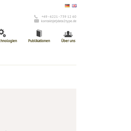
+49 - 6221 - 739 12 60
kontakt(at)data2type.de
chnologien
Publikationen
Über uns