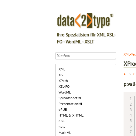
Ihre Spezialisten für XML XSL-
FO - WordML - XSLT
XML-Tec
XPro
XML
A
| B |
C
XSLT
XPath
p:val
XSL-FO
WordML
SpreadsheetML
PresentationML
ePUB
HTML & XHTML
CSS
SVG
MathML