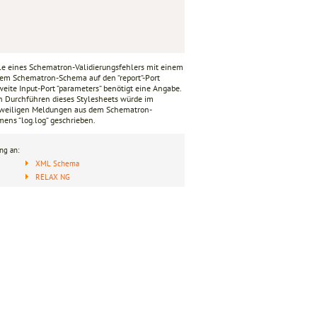
Falle eines Schematron-Validierungsfehlers mit einem
dem Schematron-Schema auf den “report“-Port
ite Input-Port “parameters“ benötigt eine Angabe.
n Durchführen dieses Stylesheets würde im
 jeweiligen Meldungen aus dem Schematron-
ens “log.log“ geschrieben.
ng an:
XML Schema
RELAX NG