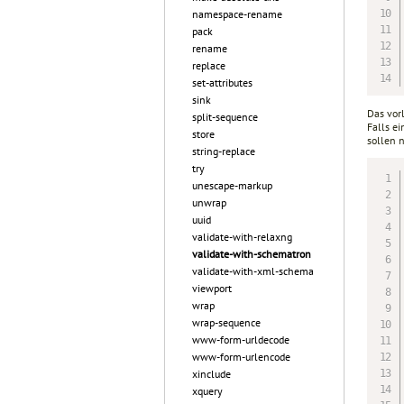
namespace-rename
pack
rename
replace
set-attributes
sink
Das vor
split-sequence
Falls e
store
sollen 
string-replace
try
unescape-markup
unwrap
uuid
validate-with-relaxng
validate-with-schematron
validate-with-xml-schema
viewport
wrap
wrap-sequence
www-form-urldecode
www-form-urlencode
xinclude
xquery