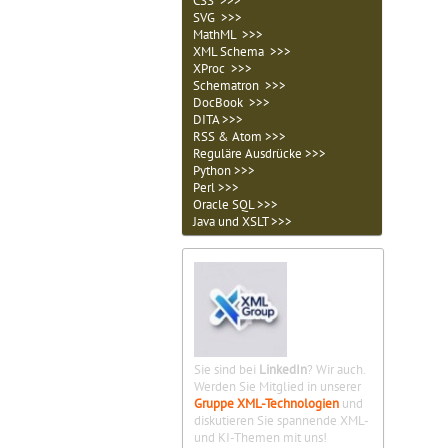
CSS >>>
SVG >>>
MathML >>>
XML Schema >>>
XProc >>>
Schematron >>>
DocBook >>>
DITA >>>
RSS & Atom >>>
Reguläre Ausdrücke >>>
Python >>>
Perl >>>
Oracle SQL >>>
Java und XSLT >>>
Sie sind bei
LinkedIn
? Wir auch.
Werden Sie Mitglied in unserer
Gruppe XML-Technologien
und
diskutieren Sie spannende XML-
und KI-Themen mit uns!