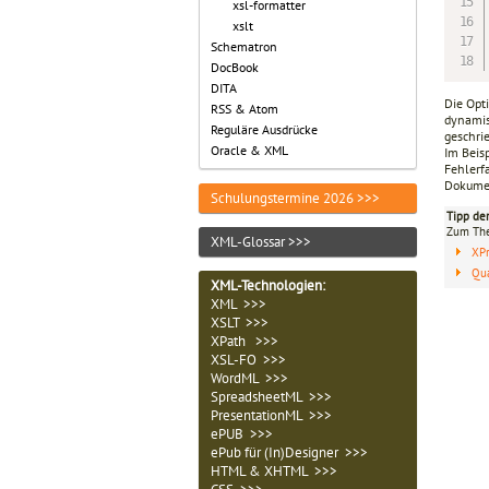
xsl-formatter
xslt
Schematron
DocBook
DITA
Die Opti
RSS & Atom
dynamis
Reguläre Ausdrücke
geschri
Oracle & XML
Im Beis
Fehlerf
Dokumen
Schulungstermine 2026 >>>
Tipp de
Zum T
XML-Glossar >>>
XP
Qua
XML-Technologien
:
XML >>>
XSLT >>>
XPath >>>
XSL-FO >>>
WordML >>>
SpreadsheetML >>>
PresentationML >>>
ePUB >>>
ePub für (In)Designer >>>
HTML & XHTML >>>