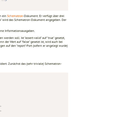
 -->
n ein
Schematron
-Dokument. Er verfügt über drei
“ wird das Schematron-Dokument angegeben. Der
ogene Informationsausgaben.
rden soll. Ist “assert-valid“ auf “true“ gesetzt,
n der Wert auf “false“ gesetzt ist, wird auch bei
 auf den “report“-Port (sofern er angelegt wurde)
ert. Zunächst das (sehr triviale) Schematron-
>
>