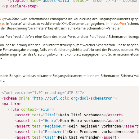
<
p:
option
name
=
"
assert-valid
"
select
=
"
'
true
'
"
/>
<!-- boolean
</
p:
declare-step
>
p
<p:validate-with-schematron>
ermöglicht die Validierung des Eingangsdokuments gege
rts
. In “source“ wird das zu validierende XML-Dokument angegeben. Im Input-
Port
“schema
t der Bezeichnung “parameters“ bezieht sich auf externe Schematron-Variablen.
ut-Port “result“ liefert eine Kopie des Input-Ports und der Port “report“ Schematron-bez
on “phase“ ermöglicht den Benutzer festzulegen, mit welcher Schematron-Phase begonnen we
e Fehlerausgabe erzeugt, falls ein Validierungsfehler auftritt und der Prozess beendet. Wen
alidierungsfehler das Ursprungsdokument komplett ausgegeben und Schematronmeldungen
t.
enden Beispiel wird das bekannte Eingangsdokument mit einem Schematron-Schema validi
nt:
<?xml version="1.0" encoding="UTF-8"?>
<
schema
xmlns
=
"
http://purl.oclc.org/dsdl/schematron
"
>
<
pattern
>
<
rule
context
=
"
Film
"
>
<
assert
test
=
"
Titel
"
>
Kein Titel vorhanden
</
assert
>
<
assert
test
=
"
Genre
"
>
Kein Genre vorhanden
</
assert
>
<
assert
test
=
"
Regisseur
"
>
Kein Regisseur vorhanden
</
assert
<
assert
test
=
"
Produzent
"
>
Kein Produzent vorhanden
</
assert
<
assert
test
=
"
Cast
"
>
Kein Cast vorhanden
</
assert
>