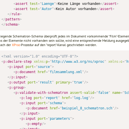
<
assert
test
=
"
Laenge
"
>
Keine Länge vorhanden
</
assert
>
<
assert
test
=
"
Autor
"
>
Kein Autor vorhanden
</
assert
>
</
rule
>
</
pattern
>
</
schema
>
liegende Schematron-Schema überprüft jedes im Dokument vorkommende “Film“-Element 
ins der Elemente nicht vorhanden sein sollte, wird eine entsprechende Meldung ausgegeb
nach der
XProc
-Prozedur auf den “report“-Kanal geschrieben werden.
<?xml version="1.0" encoding="UTF-8"?>
<
p:
declare-step
xmlns:
p
=
"
http://www.w3.org/ns/xproc
"
xmlns:
c
=
"
h
<
p:
input
port
=
"
source
"
>
<
p:
document
href
=
"
filmsammlung.xml
"
/>
</
p:
input
>
<
p:
output
port
=
"
result
"
primary
=
"
true
"
/>
<
p:
group
>
<
p:
validate-with-schematron
assert-valid
=
"
false
"
name
=
"
Sc
<
p:
log
port
=
"
report
"
href
=
"
log.log
"
/>
<
p:
input
port
=
"
schema
"
>
<
p:
document
href
=
"
beispiel_8_schematron.sch
"
/>
</
p:
input
>
<
p:
input
port
=
"
parameters
"
>
<
p:
empty
/>
</
p:
input
>