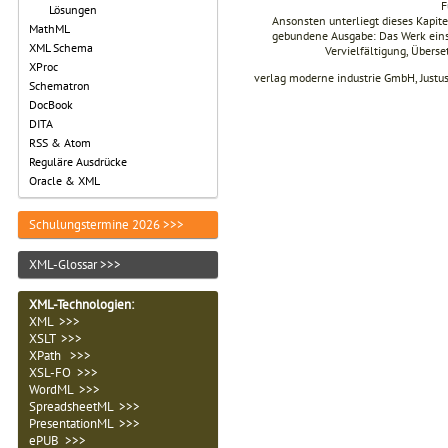
F
Lösungen
Ansonsten unterliegt dieses Kapi
MathML
gebundene Ausgabe: Das Werk einsch
XML Schema
Vervielfältigung, Übers
XProc
verlag moderne industrie GmbH, Justu
Schematron
DocBook
DITA
RSS & Atom
Reguläre Ausdrücke
Oracle & XML
Schulungstermine 2026 >>>
XML-Glossar >>>
XML-Technologien
:
XML >>>
XSLT >>>
XPath >>>
XSL-FO >>>
WordML >>>
SpreadsheetML >>>
PresentationML >>>
ePUB >>>