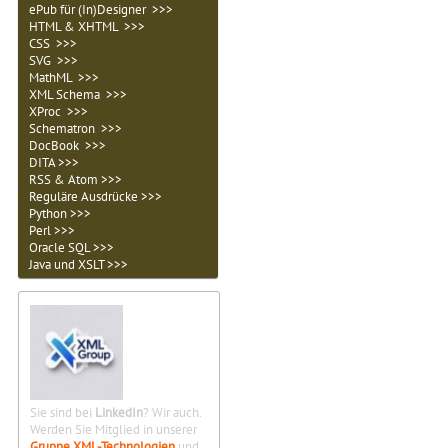
ePub für (In)Designer >>>
HTML & XHTML >>>
CSS >>>
SVG >>>
MathML >>>
XML Schema >>>
XProc >>>
Schematron >>>
DocBook >>>
DITA >>>
RSS & Atom >>>
Reguläre Ausdrücke >>>
Python >>>
Perl >>>
Oracle SQL >>>
Java und XSLT >>>
Sie sind bei
LinkedIn
? Wir auch.
Werden Sie Mitglied in unserer
Gruppe XML-Technologien
und