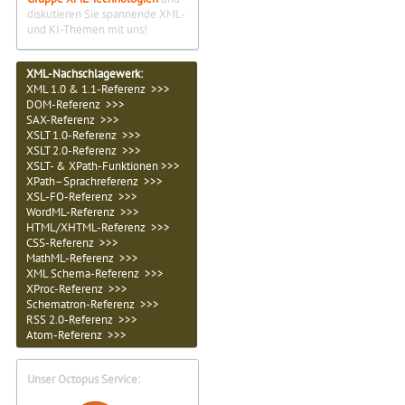
diskutieren Sie spannende XML-
und KI-Themen mit uns!
XML-Nachschlagewerk:
XML 1.0 & 1.1-Referenz >>>
DOM-Referenz >>>
SAX-Referenz >>>
XSLT 1.0-Referenz >>>
XSLT 2.0-Referenz >>>
XSLT- & XPath-Funktionen >>>
XPath–Sprachreferenz >>>
XSL-FO-Referenz >>>
WordML-Referenz >>>
HTML/XHTML-Referenz >>>
CSS-Referenz >>>
MathML-Referenz >>>
XML Schema-Referenz >>>
XProc-Referenz >>>
Schematron-Referenz >>>
RSS 2.0-Referenz >>>
Atom-Referenz >>>
Unser Octopus Service: