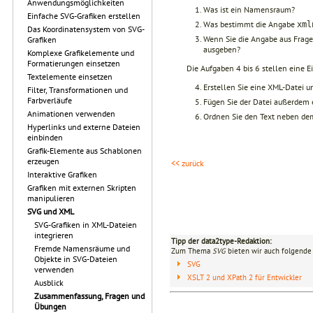
Anwendungsmöglichkeiten
Was ist ein Namensraum?
Einfache SVG-Grafiken erstellen
Was bestimmt die Angabe
xml
Das Koordinatensystem von SVG-
Wenn Sie die Angabe aus Frage
Grafiken
ausgeben?
Komplexe Grafikelemente und
Formatierungen einsetzen
Die Aufgaben 4 bis 6 stellen eine Ei
Textelemente einsetzen
Erstellen Sie eine XML-Datei un
Filter, Transformationen und
Farbverläufe
Fügen Sie der Datei außerdem 
Animationen verwenden
Ordnen Sie den Text neben dem
Hyperlinks und externe Dateien
einbinden
Grafik-Elemente aus Schablonen
erzeugen
<< zurück
Interaktive Grafiken
Grafiken mit externen Skripten
manipulieren
SVG und XML
SVG-Grafiken in XML-Dateien
integrieren
Tipp der data2type-Redaktion:
Fremde Namensräume und
Zum Thema
SVG
bieten wir auch folgende 
Objekte in SVG-Dateien
SVG
verwenden
XSLT 2 und XPath 2 für Entwickler
Ausblick
Zusammenfassung, Fragen und
Übungen