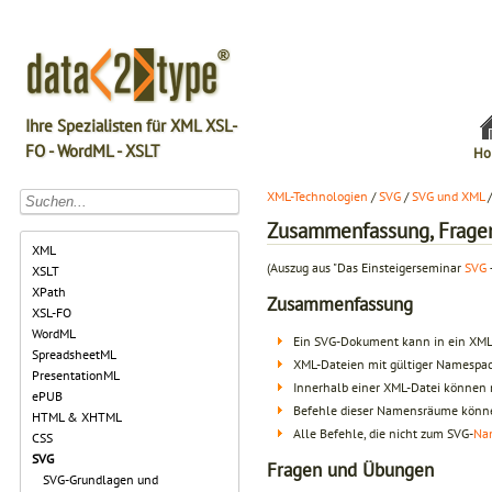
Ihre Spezialisten für XML XSL-
FO - WordML - XSLT
Ho
XML-Technologien
/
SVG
/
SVG und XML
Zusammenfassung, Frage
XML
(Auszug aus "Das Einsteigerseminar
SVG
XSLT
XPath
Zusammenfassung
XSL-FO
WordML
Ein SVG-Dokument kann in ein XM
SpreadsheetML
XML-Dateien mit gültiger Namespace
PresentationML
Innerhalb einer XML-Datei können
ePUB
Befehle dieser Namensräume könn
HTML & XHTML
Alle Befehle, die nicht zum SVG-
Na
CSS
SVG
Fragen und Übungen
SVG-Grundlagen und