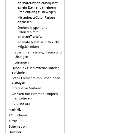
animateMotion ermöglicht
es, ein Element an einem
Pfad entlang zu bewegen
Mit animateColor Farben
anpassen
Drehen, Kippen und
Skalieren mit
animateTransform
animate bietet sehr flexible
Möglichkeiten
Zusammenfassung, Fragen und
Übungen
Lösungen
Hyperlinks und externe Dateien
einbinden
Grafik-Elemente aus Schablonen
erzeugen
Interaktive Grafiken
Grafiken mit externen Skripten
manipulieren
SVG und XML
MathML
XML Schema
XProc
Schematron
DocBook