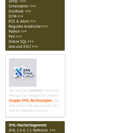
XProc >>>
Schematron >>>
DocBook >>>
DITA >>>
RSS & Atom >>>
Reguläre Ausdrücke >>>
Python >>>
Perl >>>
Oracle SQL >>>
Java und XSLT >>>
Sie sind bei
LinkedIn
? Wir auch.
Werden Sie Mitglied in unserer
Gruppe XML-Technologien
und
diskutieren Sie spannende XML-
und KI-Themen mit uns!
XML-Nachschlagewerk:
XML 1.0 & 1.1-Referenz >>>