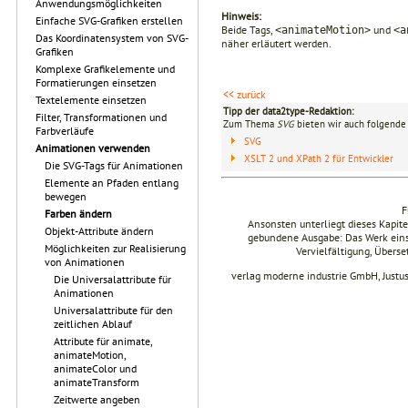
Anwendungsmöglichkeiten
Hinweis:
Einfache SVG-Grafiken erstellen
Beide Tags,
und
<animateMotion>
<a
Das Koordinatensystem von SVG-
näher erläutert werden.
Grafiken
Komplexe Grafikelemente und
Formatierungen einsetzen
<< zurück
Textelemente einsetzen
Tipp der data2type-Redaktion:
Filter, Transformationen und
Zum Thema
SVG
bieten wir auch folgende 
Farbverläufe
SVG
Animationen verwenden
XSLT 2 und XPath 2 für Entwickler
Die SVG-Tags für Animationen
Elemente an Pfaden entlang
bewegen
F
Farben ändern
Ansonsten unterliegt dieses Kapi
Objekt-Attribute ändern
gebundene Ausgabe: Das Werk einsch
Möglichkeiten zur Realisierung
Vervielfältigung, Übers
von Animationen
verlag moderne industrie GmbH, Justu
Die Universalattribute für
Animationen
Universalattribute für den
zeitlichen Ablauf
Attribute für animate,
animateMotion,
animateColor und
animateTransform
Zeitwerte angeben