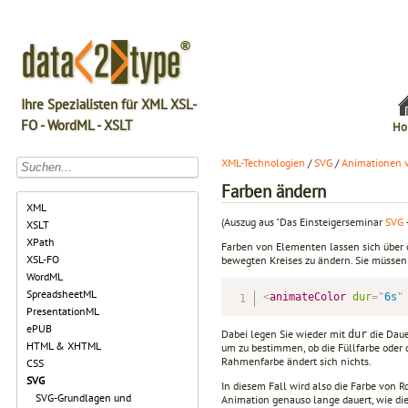
Ihre Spezialisten für XML XSL-
FO - WordML - XSLT
Ho
XML-Technologien
/
SVG
/
Animationen 
Farben ändern
XML
(Auszug aus "Das Einsteigerseminar
SVG
XSLT
XPath
Farben von Elementen lassen sich über
XSL-FO
bewegten Kreises zu ändern. Sie müssen
WordML
SpreadsheetML
<
animateColor
dur
=
"
6s
"
PresentationML
ePUB
Dabei legen Sie wieder mit
die Daue
dur
HTML & XHTML
um zu bestimmen, ob die Füllfarbe oder 
Rahmenfarbe ändert sich nichts.
CSS
SVG
In diesem Fall wird also die Farbe von Ro
SVG-Grundlagen und
Animation genauso lange dauert, wie di