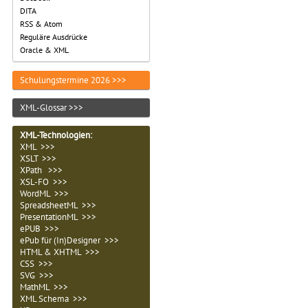
DITA
RSS & Atom
Reguläre Ausdrücke
Oracle & XML
Schulungstermine 2026 >>>
XML-Glossar >>>
XML-Technologien
:
XML >>>
XSLT >>>
XPath >>>
XSL-FO >>>
WordML >>>
SpreadsheetML >>>
PresentationML >>>
ePUB >>>
ePub für (In)Designer >>>
HTML & XHTML >>>
CSS >>>
SVG >>>
MathML >>>
XML Schema >>>