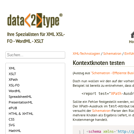
Ihre Spezialisten für XML XSL-
FO - WordML - XSLT
Ho
XML-Technologien
/
Schematron
/
Einfü
Kontextknoten testen
XML
(Auszug aus
"Schematron - Effiziente Bu
XSLT
XPath
Doch nun wollen wir den auf der vorher
XSL-FO
Beispiel ist bereits zu entnehmen, dass 
WordML
<report test="
XPath
-Ausdr
SpreadsheetML
Sollte ein Fehler festgestellt werden, w
PresentationML
Der XPath-Ausdruck im
-Attribut l
test
ePUB
versucht der
Schematron
-Parser den Rüc
HTML & XHTML
mehrere Knoten als Ergebnis liefert, in
CSS
Knotenmenge handelt.
SVG
MathML
<
schema
xmlns
=
"
http://