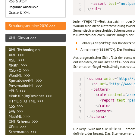
RSS & Atom
<
assert
test
=
"
not(pa
Reguläre Ausdrücke
</
rule
>
Oracle & XML
Jeder
-Test lässt sich mit de
<report>
Schulungstermine 2026 >>>
Warum also diese Unterscheidung zwisc
Semantisch unterscheidet Schematron z
zu unterschiedlichen Darstellungen der
XML-Glossar >>>
Fehler (
): Der Kontextkn
<report>
Annahme (
): Der Kontex
<assert>
XML-Technologien
:
XML >>>
Aus pragmatischer Sicht fällt der sonst
XSLT >>>
entscheiden, ob nur
- oder nu
<assert>
XPath >>>
Schematron-Regel vollständig nachvoll
XSL-FO >>>
WordML >>>
<
schema
xmlns
=
"
http://
SpreadsheetML >>>
<
ns
uri
=
"
http://www.
PresentationML >>>
<
pattern
>
ePUB >>>
<
rule
context
=
"
arc
ePub für (In)Designer >>>
<
report
test
=
"
pa
HTML & XHTML >>>
</
rule
>
CSS >>>
SVG >>>
</
pattern
>
MathML >>>
</
schema
>
XML Schema >>>
XProc >>>
Die Regel wird auf alle
-Element
<tier>
Schematron >>>
definiert, der besagt: Das Elternelemen