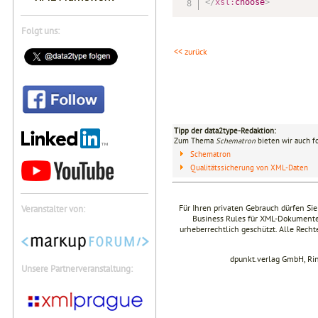
</
xsl:
choose
>
Folgt uns:
<< zurück
Tipp der data2type-Redaktion:
Zum Thema
Schematron
bieten wir auch f
Schematron
Qualitätssicherung von XML-Daten
Für Ihren privaten Gebrauch dürfen Sie
Veranstalter von:
Business Rules für XML-Dokumente"
urheberrechtlich geschützt. Alle Rech
dpunkt.verlag GmbH, Ri
Unsere Partnerveranstaltung: