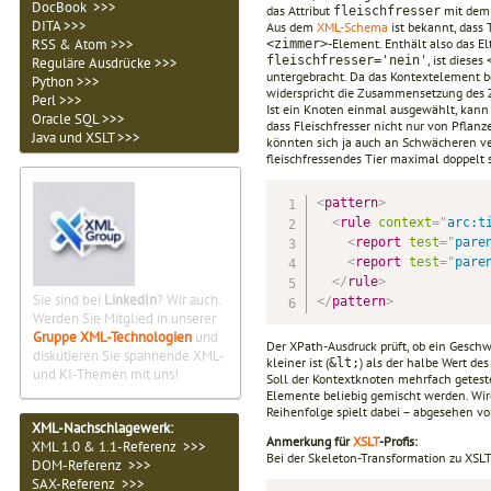
DocBook >>>
das Attribut
mit dem
fleischfresser
DITA >>>
Aus dem
XML-Schema
ist bekannt, dass
-Element. Enthält also das 
RSS & Atom >>>
<zimmer>
, ist dieses
fleischfresser='nein'
Reguläre Ausdrücke >>>
untergebracht. Da das Kontextelement be
Python >>>
widerspricht die Zusammensetzung des 
Perl >>>
Ist ein Knoten einmal ausgewählt, kann e
Oracle SQL >>>
dass Fleischfresser nicht nur von Pflan
Java und XSLT >>>
könnten sich ja auch an Schwächeren ver
fleischfressendes Tier maximal doppelt 
<
pattern
>
<
rule
context
=
"
arc:t
<
report
test
=
"
pare
<
report
test
=
"
pare
</
rule
>
Sie sind bei
LinkedIn
? Wir auch.
</
pattern
>
Werden Sie Mitglied in unserer
Gruppe XML-Technologien
und
Der XPath-Ausdruck prüft, ob ein Geschw
diskutieren Sie spannende XML-
kleiner ist (
) als der halbe Wert de
&lt;
und KI-Themen mit uns!
Soll der Kontextknoten mehrfach getest
Elemente beliebig gemischt werden. Wird
Reihenfolge spielt dabei – abgesehen von
XML-Nachschlagewerk:
Anmerkung für
XSLT
-Profis:
XML 1.0 & 1.1-Referenz >>>
Bei der Skeleton-Transformation zu XSLT
DOM-Referenz >>>
SAX-Referenz >>>