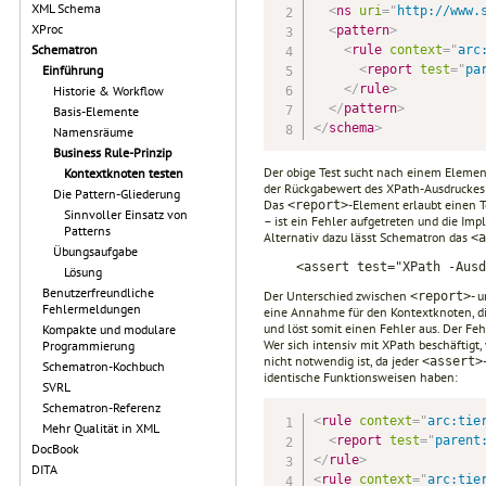
XML Schema
<
ns
uri
=
"
http://www.
XProc
<
pattern
>
Schematron
<
rule
context
=
"
arc
<
report
test
=
"
pa
Einführung
</
rule
>
Historie & Workflow
</
pattern
>
Basis-Elemente
</
schema
>
Namensräume
Business Rule-Prinzip
Der obige Test sucht nach einem Eleme
Kontextknoten testen
der Rückgabewert des XPath-Ausdruckes
Die Pattern-Gliederung
Das
-Element erlaubt einen T
<report>
Sinnvoller Einsatz von
– ist ein Fehler aufgetreten und die Im
Patterns
Alternativ dazu lässt Schematron das
<a
Übungsaufgabe
<assert test="XPath -Ausd
Lösung
Benutzerfreundliche
Der Unterschied zwischen
- 
<report>
Fehlermeldungen
eine Annahme für den Kontextknoten, di
und löst somit einen Fehler aus. Der Feh
Kompakte und modulare
Wer sich intensiv mit XPath beschäftigt
Programmierung
nicht notwendig ist, da jeder
<assert>
Schematron-Kochbuch
identische Funktionsweisen haben:
SVRL
Schematron-Referenz
<
rule
context
=
"
arc:tie
Mehr Qualität in XML
<
report
test
=
"
parent
DocBook
</
rule
>
DITA
<
rule
context
=
"
arc:tie