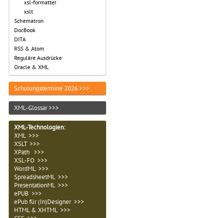
xsl-formatter
xslt
Schematron
DocBook
DITA
RSS & Atom
Reguläre Ausdrücke
Oracle & XML
Schulungstermine 2026 >>>
XML-Glossar >>>
XML-Technologien
:
XML >>>
XSLT >>>
XPath >>>
XSL-FO >>>
WordML >>>
SpreadsheetML >>>
PresentationML >>>
ePUB >>>
ePub für (In)Designer >>>
HTML & XHTML >>>