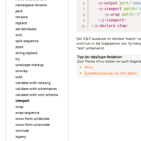
<
p:
output
port
=
"
res
namespace-rename
<
p:
viewport
match
=
"
pack
<
p:
wrap
match
=
"
/
rename
</
p:
viewport
>
replace
</
p:
declare-step
>
set-attributes
sink
Der XSLT-Ausdruck im Attribut “match“ 
split-sequence
wird nun in die Subpipeline von <p:viewpo
store
“test“ umbenannt.
string-replace
Tipp der data2type-Redaktion:
try
Zum Thema
XProc
bieten wir auch folgend
unescape-markup
XProc
unwrap
Qualitätssicherung von XML-Daten
uuid
validate-with-relaxng
validate-with-schematron
validate-with-xml-schema
viewport
wrap
wrap-sequence
www-form-urldecode
www-form-urlencode
xinclude
xquery