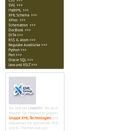
CSS >>>
SVG >>>
MathML >>>
XML Schema >>>
XProc >>>
Schematron >>>
DocBook >>>
DITA >>>
RSS & Atom >>>
Reguläre Ausdrücke >>>
Python >>>
Perl >>>
Oracle SQL >>>
Java und XSLT >>>
Sie sind bei
LinkedIn
? Wir auch.
Werden Sie Mitglied in unserer
Gruppe XML-Technologien
und
diskutieren Sie spannende XML-
und KI-Themen mit uns!