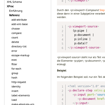
</
p:
viewport
>
XML Schema
XProc
Durch den
<p:viewport>-
Compound
Step
Einführung
diese dann in einer Subpipeline verarbe
Referenz
werden.
add-attribute
add-xml-base
<
p:
viewport-source
>
choose
   (p:pipe |

compare
    p:document |

count
    p:inline |

delete
directory-list
</
p:
viewport-source
>
error
escape-markup
<p:viewport-source>
steht nur als Teil v
exec
die Elemente
<p:pipe>
,
<p:document>
,
<p
erzeugt.
filter
for-each
Beispiel
group
Im folgenden Beispiel soll nur ein Teil 
hash
http-request
<?xml version="1.0" en
identity
<
p:
declare-step
xmlns:
insert
<
p:
input
port
=
"
sour
label-elements
<
p:
document
href
load
</
p:
input
>
make-absolute-uris