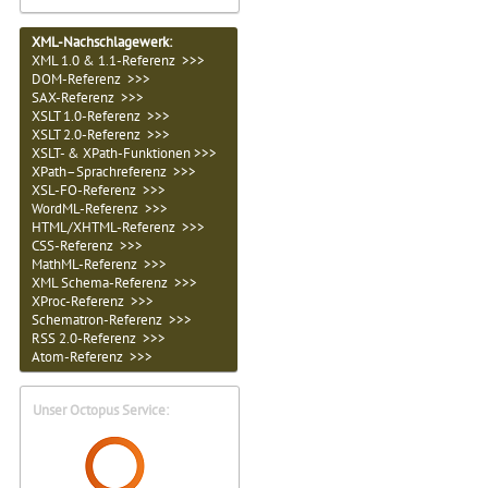
XML-Nachschlagewerk:
XML 1.0 & 1.1-Referenz >>>
DOM-Referenz >>>
SAX-Referenz >>>
XSLT 1.0-Referenz >>>
XSLT 2.0-Referenz >>>
XSLT- & XPath-Funktionen >>>
XPath–Sprachreferenz >>>
XSL-FO-Referenz >>>
WordML-Referenz >>>
HTML/XHTML-Referenz >>>
CSS-Referenz >>>
MathML-Referenz >>>
XML Schema-Referenz >>>
XProc-Referenz >>>
Schematron-Referenz >>>
RSS 2.0-Referenz >>>
Atom-Referenz >>>
Unser Octopus Service: