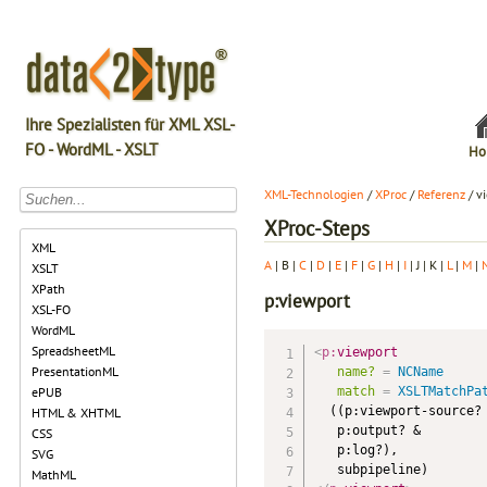
Ihre Spezialisten für XML XSL-
FO - WordML - XSLT
Ho
XML-Technologien
/
XProc
/
Referenz
/ v
XProc-Steps
XML
A
| B |
C
|
D
|
E
|
F
|
G
|
H
|
I
| J | K |
L
|
M
|
XSLT
XPath
p:viewport
XSL-FO
WordML
SpreadsheetML
<
p:
viewport
PresentationML
name?
=
 NCName
match
=
 XSLTMatchPa
ePUB
  ((p:viewport-source? 
HTML & XHTML
   p:output? &

CSS
   p:log?),

SVG
MathML