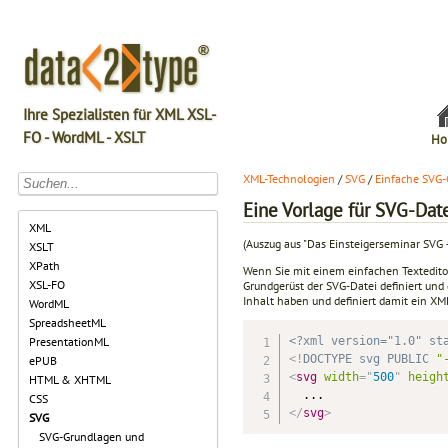
Ihre Spezialisten für XML XSL-
FO - WordML - XSLT
Ho
XML-Technologien
/
SVG
/
Einfache SVG-
Eine Vorlage für SVG-Date
XML
(Auszug aus "Das Einsteigerseminar SVG
XSLT
XPath
Wenn Sie mit einem einfachen Textedito
XSL-FO
Grundgerüst der SVG-Datei definiert und
Inhalt haben und definiert damit ein 
WordML
SpreadsheetML
<?xml version="1.0" st
PresentationML
<!
DOCTYPE
svg
PUBLIC
"
ePUB
<
svg
width
=
"
500
"
heigh
HTML & XHTML
CSS
</
svg
>
SVG
SVG-Grundlagen und