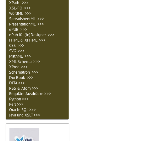
XPath >>>
XSL-FO >>>
WordML >>>
SpreadsheetML >>>
PresentationML >>>
ePUB >>>
ePub für (In)Designer >>>
HTML & XHTML >>>
CSS >>>
SVG >>>
MathML >>>
XML Schema >>>
XProc >>>
Schematron >>>
DocBook >>>
DITA >>>
RSS & Atom >>>
Reguläre Ausdrücke >>>
Python >>>
Perl >>>
Oracle SQL >>>
Java und XSLT >>>