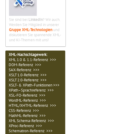
Sie sind bei
LinkedIn
? Wir auch.
Werden Sie Mitglied in unserer
Gruppe XML-Technologien
und
diskutieren Sie spannende XML-
und KI-Themen mit uns!
XML-Nachschlagewerk:
XML 1.0 & 1.1-Referenz >>>
DOM-Referenz >>>
SAX-Referenz >>>
XSLT 1.0-Referenz >>>
XSLT 2.0-Referenz >>>
XSLT- & XPath-Funktionen >>>
XPath–Sprachreferenz >>>
XSL-FO-Referenz >>>
WordML-Referenz >>>
HTML/XHTML-Referenz >>>
CSS-Referenz >>>
MathML-Referenz >>>
XML Schema-Referenz >>>
XProc-Referenz >>>
Schematron-Referenz >>>