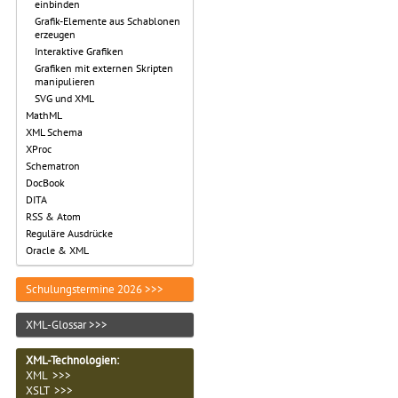
einbinden
Grafik-Elemente aus Schablonen
erzeugen
Interaktive Grafiken
Grafiken mit externen Skripten
manipulieren
SVG und XML
MathML
XML Schema
XProc
Schematron
DocBook
DITA
RSS & Atom
Reguläre Ausdrücke
Oracle & XML
Schulungstermine 2026 >>>
XML-Glossar >>>
XML-Technologien
:
XML >>>
XSLT >>>