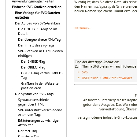
Anwendungsmöglichkeiten
Wichtig ist, dass Sie diese Datei als r
den Namen
vorlage.svg
dafür verwenden
Einfache SVG-Grafiken erstellen
neuen Namen speichern. Damit erzeugen
Eine Vorlage für SVG-Dateien
erstellen
Der Aufbau von SVG-Grafiken
<< zurück
Die DOCTYPE-Angabe im
Detail
Der übergeordnete XML-Tag
Der Inhalt des svg-Tags
SVG-Grafiken in HTML-Seiten
einfügen
Der EMBED-Tag
Tipp der data2type-Redaktion:
Zum Thema
SVG
bieten wir auch folgende 
Der OBJECT-Tag
SVG
OBJECT-Tag versus EMBED-
Tag
XSLT 2 und XPath 2 für Entwickler
Grafiken in der Webseite
positionieren
Die Syntax von SVG-Tags
F
Syntaxunterschiede
Ansonsten unterliegt dieses Kapi
gegenüber HTML
gebundene Ausgabe: Das Werk einsch
Vervielfältigung, Übers
SVG unterstüzt verschiedene
Arten von Tags
verlag moderne industrie GmbH, Justu
Erläuterungen zu wichtigen
Attributen
Der rect-Tag
Der circle-Tag