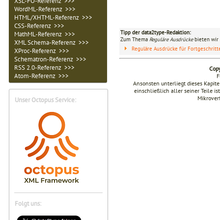
XSL-FO-Referenz >>>
WordML-Referenz >>>
HTML/XHTML-Referenz >>>
CSS-Referenz >>>
Tipp der data2type-Redaktion:
MathML-Referenz >>>
Zum Thema
Reguläre Ausdrücke
bieten wir 
XML Schema-Referenz >>>
Reguläre Ausdrücke für Fortgeschrit
XProc-Referenz >>>
Schematron-Referenz >>>
RSS 2.0-Referenz >>>
Copy
Atom-Referenz >>>
F
Ansonsten unterliegt dieses Kapi
einschließlich aller seiner Teile i
Mikrover
Unser Octopus Service:
Folgt uns: