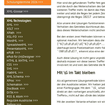
Schulungstermine 2026 >>>
Hier sind die gefundenen Treffer fett ge
und die durch das Weiterschalten des Ge
weiteren Treffer mehr. Ist damit das Mat
XML-Glossar >>>
weiter und setzt die Regex bei jedem Ze
überspringt die Regex
und betra
10217
XML-Technologien
:
Alle unsere drei Lösungen funktionieren
XML >>>
Verhalten des Getriebes durchkreuzt das.
XSLT >>>
dass dieses Weiterschalten nicht zeichen
XPath >>>
Bei den ersten zwei Methoden können wi
XSL-FO >>>
optional machen. Wir benutzen dazu die
WordML >>>
[^6]\d\d\d\d|\d[^6]\d\d\d
)
*..
SpreadsheetML >>>
überhaupt keine Postleitzahlen mehr fo
PresentationML >>>
erkennt also eine der
˹(66\d\d\d)?˼
ePUB >>>
ePub für (In)Designer >>>
Auch diese Lösung ist nicht ganz unprobl
HTML & XHTML >>>
deshalb müssen wir diese leeren Treffer
CSS >>>
involviert ist und weil das Getriebe die
SVG >>>
Mit \G im Takt bleiben
MathML >>>
XML Schema >>>
XProc >>>
Als allgemeinere Lösungsmethode könne
der drei Ausdrücke setzen. Wir hatten je
Schematron >>>
einer Fünfergruppe. Mit dem
schalt
˹\G˼
DocBook >>>
direkt an den vorherigen anschließt, ohn
DITA >>>
Treffers«, nicht auf das »Ende des letzte
RSS & Atom >>>
Reguläre Ausdrücke >>>
Mit der zweiten Variante erhalten wir ei
Python >>>