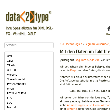
Ihre Spezialisten für XML XSL-
FO - WordML - XSLT
Ho
XML-Technologien
/
Reguläre Ausdrücke
Mit den Daten im Takt bl
XML
(Auszug aus "
Reguläre Ausdrücke
" von Jef
XSLT
XPath
Wir betrachten ein längeres Beispiel, das
XSL-FO
dass die
Regex
mit den Daten, die abgesu
WordML
Nehmen wir an, die zu untersuchenden Da
SpreadsheetML
Die Aufgabe besteht darin, alle Postleitz
PresentationML
sind fett gedruckt:
ePUB
03824531669411615213
661
HTML & XHTML
Wir gehen zunächst von der Idee aus,
˹\
CSS
ein Array erzeugt, bei dem jedes Elemen
SVG
siehe
Anmerkung zu Zeile 1 von »Verdop
MathML
einer
Schleife
aufgerufen. Ich konzentri