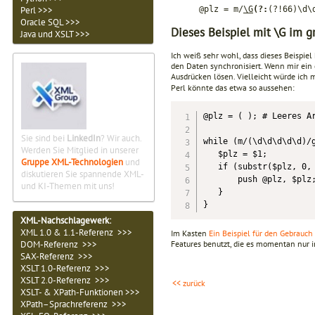
@plz = m/
\G
(?:
(?!66)\d\
Perl >>>
Oracle SQL >>>
Dieses Beispiel mit \G im
Java und XSLT >>>
Ich weiß sehr wohl, dass dieses Beispiel
den Daten synchronisiert. Wenn mir ein 
Ausdrücken lösen. Vielleicht würde ich 
Perl könnte das etwa so aussehen:
@plz = ( ); # Leeres Ar
Sie sind bei
LinkedIn
? Wir auch.
while (m/(\d\d\d\d\d)/g
Werden Sie Mitglied in unserer
   $plz = $1; 

Gruppe XML-Technologien
und
   if (substr($plz, 0, 
diskutieren Sie spannende XML-
       push @plz, $plz;
und KI-Themen mit uns!
   } 

}
XML-Nachschlagewerk:
XML 1.0 & 1.1-Referenz >>>
Im Kasten
Ein Beispiel für den Gebrauch
DOM-Referenz >>>
Features benutzt, die es momentan nur in
SAX-Referenz >>>
XSLT 1.0-Referenz >>>
XSLT 2.0-Referenz >>>
<< zurück
XSLT- & XPath-Funktionen >>>
XPath–Sprachreferenz >>>