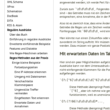
XML Schema
angewendet werden; ich werde Perl für d
XProc
Zurück zum
. Folgendes
˹\d\d\d\d\d˼
Schematron
sind – das Getriebe muss nie ein Zeichen
DocBook
entsprechen; eine Annahme, die in der 
DITA
Also ist es ziemlich klar, dass eine Änd
RSS & Atom
Getriebe die Regex um ein Zeichen weite
Reguläre Ausdrücke
Fünfergruppe. Mit
wird ein
˹66\d\d\d˼
Über das Buch
Man könnte nun einen Zirkumflex oder 
Einführung in reguläre Ausdrücke
zuvorderst im String auftritt. Wir müssen
Erweiterte einführende Beispiele
werden. Dazu müssen wir ganze Postleitz
Features und Dialekte
Mit erwarteten Daten im Ta
Wie Regex-Maschinen arbeiten
Regex-Methoden aus der Praxis
Hier sind ein paar Möglichkeiten aufgel
Einige kleine Beispiele
Ausdrücke kann vor dem Unterausdruck ein
Fortsetzungszeilen
nicht-einfangende Klammern für die Post
Eine IP-Adresse erkennen
aufgefangen werden.
Umgang mit Dateinamen
˹
(?:
[^6]\d\d\d\d|\d[^6]\d\d\d
Verschachtelte
Klammerpaare
Diese Methode überspringt Postl
Ungewollte Treffer
, aber ich nehme wie ges
˹[^6]˼
vermeiden
funktionieren, weil es unerwüns
Eingefassten Text erkennen
˹
(?:
(?!66)\d\d\d\d\d
)*
...˼
Erwartete Daten und
Annahmen
Diese Methode überspringt Postle