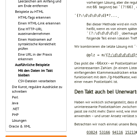
Leerzeichen am Anfang und
vorherigen Lösung, aber die regu
am Ende entfernen
mit
beginnt) bei
66
˹(?!66)˼
Beispiele zu HTML
˹
(?:
\d\d\d\d\d
)*
?...˼
HTML-Tags erkennen
Einen HTML-Link erkennen
Bei dieser Methode wird ein nic
heißt, wenn es von einem späte
Eine HTTP-URL
überhaupt 
˹(?:\d\d\d\d\d)˼
auseinandernehmen
folgende Teil einen lokalen Treff
Einen Hostnamen auf
syntaktische Korrektheit
Wir kombinieren die letzte Lösung mit
˹
prüfen
Eine URL in der Praxis
@plz = m/
(?:
\d\d\d\d\d
)
erkennen
Das pickt die
-er Postleitzahle
›66
xxx
‹
Ausführliche Beispiele
uninteressanten Zahlen. (In einem Listen
Mit den Daten im Takt
einfangenden Klammerausdrücken erka
bleiben
funktioniert mit dem
-Modifikator, we
/g
CSV-Dateien verarbeiten
einer neuen Postleitzahl ist.
Die Kunst, reguläre Ausdrücke zu
Den Takt auch bei Unerwart
schreiben
Perl
Haben wir wirklich sichergestellt, dass 
Java
uninteressante Postleitzahlen
zwische
.NET
passt sie nicht mehr. Dann wird, wie imm
PHP
anwenden – und unser Ansatz verlässt sic
Lösungen
Betrachten wir noch einmal unsere Beis
Oracle & XML
03824
53166
94116
15213