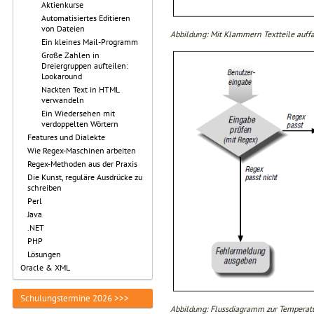
Aktienkurse
Automatisiertes Editieren
von Dateien
Abbildung: Mit Klammern Textteile auff
Ein kleines Mail-Programm
Große Zahlen in
Dreiergruppen aufteilen:
Lookaround
Nackten Text in HTML
verwandeln
Ein Wiedersehen mit
verdoppelten Wörtern
Features und Dialekte
Wie Regex-Maschinen arbeiten
Regex-Methoden aus der Praxis
Die Kunst, reguläre Ausdrücke zu
schreiben
Perl
Java
.NET
PHP
Lösungen
Oracle & XML
Schulungstermine 2026 >>>
Abbildung: Flussdiagramm zur Tempera