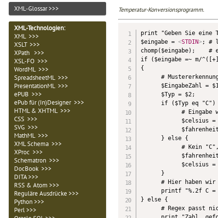
XML-Glossar >>>
Temperatur-Konversionsprogramm.
XML-Technologien
:
print "Geben Sie eine T
XML >>>
$eingabe = 
<
STDIN
>
; # 
XSLT >>>
chomp($eingabe);    # e
XPath >>>
if ($eingabe =~ m/^([­+]
XSL-FO >>>
{      

WordML >>>
      # Mustererkennung
SpreadsheetML >>>
PresentationML >>>
      $EingabeZahl = $1
ePUB >>>
      $Typ = $2;       
ePub für (In)Designer >>>
      if ($Typ eq "C") {
HTML & XHTML >>>
            # Eingabe w
CSS >>>
            $celsius = 
SVG >>>
            $fahrenheit
MathML >>>
      } else {

XML Schema >>>
            # Kein "C",
XProc >>>
            $fahrenheit
Schematron >>>
            $celsius = 
DocBook >>>
      }

DITA >>>
      # Hier haben wir 
RSS & Atom >>>
      printf "%.2f C = 
Reguläre Ausdrücke >>>
} else {

Python >>>
      # Regex passt nic
Perl >>>
      print "Zahl, gefo