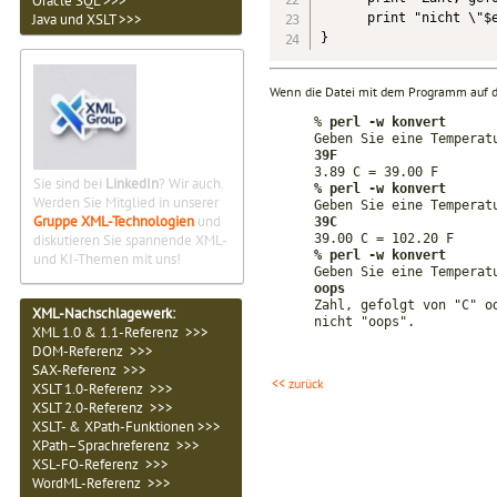
Oracle SQL >>>
      print "nicht \"$e
Java und XSLT >>>
}
Wenn die Datei mit dem Programm auf d
%
perl ­-w konvert
Geben Sie eine Temperat
39F
3.89 C = 39.00 F
Sie sind bei
LinkedIn
? Wir auch.
% perl -­w konvert
Werden Sie Mitglied in unserer
Geben Sie eine Temperat
Gruppe XML-Technologien
und
39C
39.00 C = 102.20 F
diskutieren Sie spannende XML-
% perl -­w konvert
und KI-Themen mit uns!
Geben Sie eine Temperat
oops
Zahl, gefolgt von "C" o
XML-Nachschlagewerk:
nicht "oops".
XML 1.0 & 1.1-Referenz >>>
DOM-Referenz >>>
SAX-Referenz >>>
<< zurück
XSLT 1.0-Referenz >>>
XSLT 2.0-Referenz >>>
XSLT- & XPath-Funktionen >>>
XPath–Sprachreferenz >>>
XSL-FO-Referenz >>>
WordML-Referenz >>>