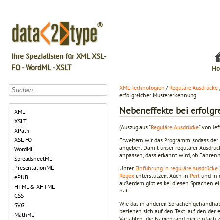
Ihre Spezialisten für XML XSL-
FO - WordML - XSLT
Ho
XML-Technologien
/
Reguläre Ausdrücke
erfolgreicher Mustererkennung
Nebeneffekte bei erfolg
XML
XSLT
(Auszug aus "
Reguläre Ausdrücke
" von Jef
XPath
XSL-FO
Erweitern wir das Programm, sodass der
angeben. Damit unser regulärer Ausdruck
WordML
anpassen, dass erkannt wird, ob Fahrenh
SpreadsheetML
PresentationML
Unter
Einführung in reguläre Ausdrücke
Regex
unterstützen. Auch in
Perl
und in 
ePUB
außerdem gibt es bei diesen Sprachen ei
HTML & XHTML
hat.
CSS
Wie das in anderen Sprachen gehandhab
SVG
beziehen sich auf den Text, auf den der 
MathML
Variablen; die Namen sind hier einfach Z