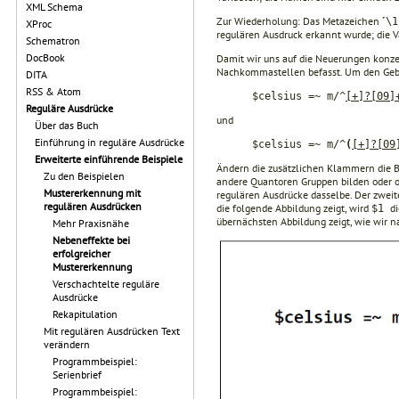
XML Schema
Zur Wiederholung: Das Metazeichen ˹
\1
XProc
regulären Ausdruck erkannt wurde; die 
Schematron
DocBook
Damit wir uns auf die Neuerungen konzent
Nachkommastellen befasst. Um den Ge
DITA
RSS & Atom
$celsius =~ m/^
[­+]?[0­9]
Reguläre Ausdrücke
und
Über das Buch
Einführung in reguläre Ausdrücke
$celsius =~ m/^
(
[­+]?[0­9
Erweiterte einführende Beispiele
Ändern die zusätzlichen Klammern die B
Zu den Beispielen
andere Quantoren Gruppen bilden oder ob
Mustererkennung mit
regulären Ausdrücke dasselbe. Der zweit
regulären Ausdrücken
die folgende Abbildung zeigt, wird
d
$1
übernächsten Abbildung zeigt, wie wir 
Mehr Praxisnähe
Nebeneffekte bei
erfolgreicher
Mustererkennung
Verschachtelte reguläre
Ausdrücke
Rekapitulation
Mit regulären Ausdrücken Text
verändern
Programmbeispiel:
Serienbrief
Programmbeispiel: