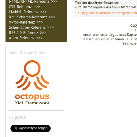
HTML/XHTML-Referenz >>>
Tipp der data2type-Redaktion:
CSS-Referenz >>>
Zum Thema
Reguläre Ausdrücke
bieten wir 
MathML-Referenz >>>
Reguläre Ausdrücke für Fortgeschrit
XML Schema-Referenz >>>
XProc-Referenz >>>
Copy
Schematron-Referenz >>>
F
RSS 2.0-Referenz >>>
Ansonsten unterliegt dieses Kapi
Atom-Referenz >>>
einschließlich aller seiner Teile i
Mikrover
Unser Octopus Service:
Folgt uns: