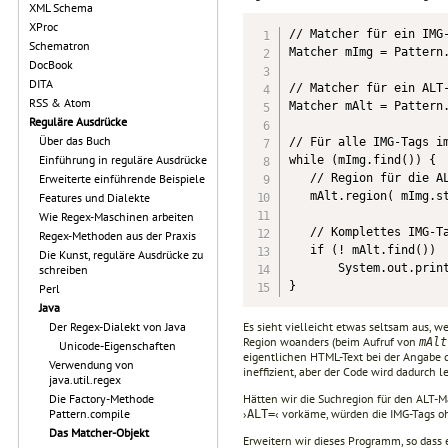
XML Schema
XProc
// Matcher für ein IMG-
Schematron
Matcher mImg = Pattern.
DocBook
DITA
// Matcher für ein ALT-
RSS & Atom
Matcher mAlt = Pattern.
Reguläre Ausdrücke
Über das Buch
// Für alle IMG-Tags im
Einführung in reguläre Ausdrücke
while (mImg.find()) {

   // Region für die AL
Erweiterte einführende Beispiele
   mAlt.region( mImg.st
Features und Dialekte
Wie Regex-Maschinen arbeiten
   // Komplettes IMG-Ta
Regex-Methoden aus der Praxis
   if (! mAlt.find())

Die Kunst, reguläre Ausdrücke zu
       System.out.print
schreiben
}
Perl
Java
Es sieht vielleicht etwas seltsam aus, 
Der Regex-Dialekt von Java
Region woanders (beim Aufruf von
mAlt
Unicode-Eigenschaften
eigentlichen HTML-Text bei der Angabe 
Verwendung von
ineffizient, aber der Code wird dadurch l
java.util.regex
Hätten wir die Suchregion für den ALT-
Die Factory-Methode
›
‹ vorkäme, würden die IMG-Tags oh
Pattern.compile
ALT=
Das Matcher-Objekt
Erweitern wir dieses Programm, so dass 