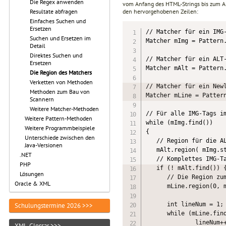
Die Regex anwenden
vom Anfang des HTML-Strings bis zum An
den hervorgehobenen Zeilen:
Resultate abfragen
Einfaches Suchen und
Ersetzen
// Matcher für ein IMG-
Suchen und Ersetzen im
Matcher mImg = Pattern.
Detail
Direktes Suchen und
// Matcher für ein ALT-
Ersetzen
Matcher mAlt = Pattern.
Die Region des Matchers
Verketten von Methoden
// Matcher für ein Newl
Methoden zum Bau von
Matcher mLine = Pattern
Scannern
Weitere Matcher-Methoden
// Für alle IMG-Tags im
Weitere Pattern-Methoden
while (mImg.find())

Weitere Programmbeispiele
{

Unterschiede zwischen den
   // Region für die AL
Java-Versionen
   mAlt.region( mImg.st
.NET
   // Komplettes IMG-Ta
PHP
   if (! mAlt.find()) {
Lösungen
      // Die Region zum
Oracle & XML
      mLine.region(0, m
      int lineNum = 1; 
Schulungstermine 2026 >>>
      while (mLine.find
              lineNum++
XML-Glossar >>>