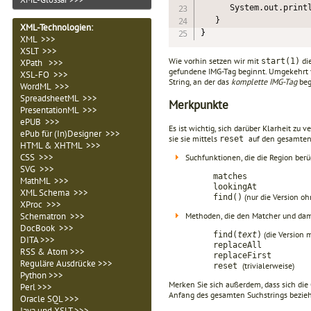
      System.out.printl
   }

XML-Technologien
:
}
XML >>>
XSLT >>>
Wie vorhin setzen wir mit
di
start(1)
XPath >>>
gefundene IMG-Tag beginnt. Umgekehrt 
XSL-FO >>>
String, an der das
komplette IMG-Tag
beg
WordML >>>
SpreadsheetML >>>
Merkpunkte
PresentationML >>>
ePUB >>>
Es ist wichtig, sich darüber Klarheit zu
ePub für (In)Designer >>>
sie sie mittels
auf den gesamten
reset
HTML & XHTML >>>
CSS >>>
Suchfunktionen, die die Region berü
SVG >>>
matches
MathML >>>
lookingAt
XML Schema >>>
(nur die Version o
find()
XProc >>>
Methoden, die den Matcher und dami
Schematron >>>
DocBook >>>
(die Version 
find(
text
)
DITA >>>
replaceAll
RSS & Atom >>>
replaceFirst
Reguläre Ausdrücke >>>
(trivialerweise)
reset
Python >>>
Merken Sie sich außerdem, dass sich die 
Perl >>>
Anfang des gesamten Suchstrings bezieh
Oracle SQL >>>
Java und XSLT >>>