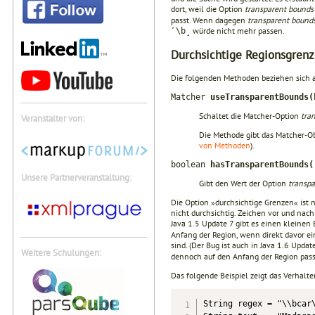
dort, weil die Option
transparent bound
passt. Wenn dagegen
transparent bound
würde nicht mehr passen.
˹\b˼
Durchsichtige Regionsgren
Die folgenden Methoden beziehen sich 
Matcher
useTransparentBounds(
Schaltet die Matcher-Option
tra
Veranstalter von:
Die Methode gibt das Matcher-O
von Methoden
).
boolean
hasTransparentBounds(
Unsere Partnerveranstaltung:
Gibt den Wert der Option
transpa
Die Option »durchsichtige Grenzen« ist 
nicht durchsichtig. Zeichen vor und nach
Java 1.5 Update 7 gibt es einen kleinen
Anfang der Region, wenn direkt davor e
sind. (Der Bug ist auch in Java 1.6 Upda
Weitere Schulungen:
dennoch auf den Anfang der Region pass
Das folgende Beispiel zeigt das Verhalt
String regex = "\\bcar\