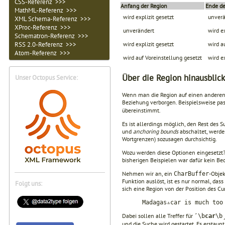
CSS-Referenz >>>
Anfang der Region
Ende de
MathML-Referenz >>>
wird explizit gesetzt
unverä
XML Schema-Referenz >>>
XProc-Referenz >>>
unverändert
wird ex
Schematron-Referenz >>>
wird explizit gesetzt
wird a
RSS 2.0-Referenz >>>
Atom-Referenz >>>
wird auf Voreinstellung gesetzt
wird ex
Über die Region hinausblic
Unser Octopus Service:
Wenn man die Region auf einen anderen B
Beziehung verborgen. Beispielsweise pa
übereinstimmt.
Es ist allerdings möglich, den Rest des
und
anchoring bounds
abschaltet, werd
Wortgrenzen) sozusagen durchsichtig.
Wozu werden diese Optionen eingesetzt
bisherigen Beispielen war dafür kein Be
Nehmen wir an, ein
-Objek
CharBuffer
Funktion auslöst, ist es nur normal, das
Folgt uns:
sich eine Region von der Position des Cu
Madagas▵car is much too
Dabei sollen alle Treffer für
˹\b
car
\b
und die Suche wird gestartet. Es erstaunt