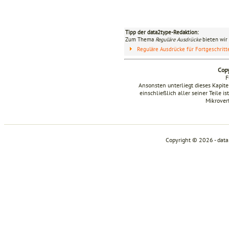
Tipp der data2type-Redaktion:
Zum Thema
Reguläre Ausdrücke
bieten wir 
Reguläre Ausdrücke für Fortgeschrit
Copy
F
Ansonsten unterliegt dieses Kapi
einschließlich aller seiner Teile i
Mikrover
Copyright © 2026 - dat