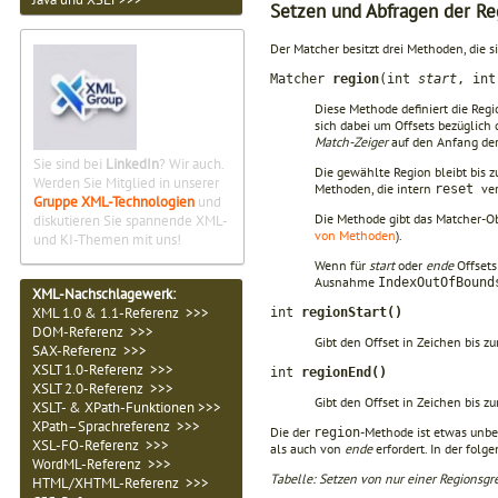
Setzen und Abfragen der R
Der Matcher besitzt drei Methoden, die 
Matcher
region
(int
start
, in
Diese Methode definiert die Reg
sich dabei um Offsets bezüglich 
Match-Zeiger
auf den Anfang der
Sie sind bei
LinkedIn
? Wir auch.
Die gewählte Region bleibt bis 
Werden Sie Mitglied in unserer
Methoden, die intern
ve
reset
Gruppe XML-Technologien
und
Die Methode gibt das Matcher-O
diskutieren Sie spannende XML-
von Methoden
).
und KI-Themen mit uns!
Wenn für
start
oder
ende
Offsets
Ausnahme
IndexOutOfBoun
XML-Nachschlagewerk:
XML 1.0 & 1.1-Referenz >>>
int
regionStart()
DOM-Referenz >>>
Gibt den Offset in Zeichen bis 
SAX-Referenz >>>
XSLT 1.0-Referenz >>>
int
regionEnd()
XSLT 2.0-Referenz >>>
Gibt den Offset in Zeichen bis z
XSLT- & XPath-Funktionen >>>
XPath–Sprachreferenz >>>
Die der
-Methode ist etwas unb
region
XSL-FO-Referenz >>>
als auch von
ende
erfordert. In der fol
WordML-Referenz >>>
Tabelle: Setzen von nur einer Regionsgr
HTML/XHTML-Referenz >>>