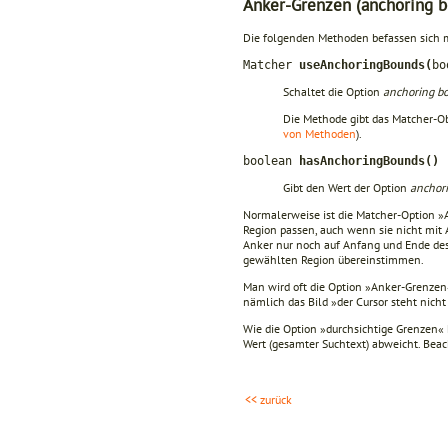
Anker-Grenzen (anchoring b
Die folgenden Methoden befassen sich 
Matcher
useAnchoringBounds(
bo
Schaltet die Option
anchoring b
Die Methode gibt das Matcher-O
von Methoden
).
boolean
hasAnchoringBounds()
Gibt den Wert der Option
anchor
Normalerweise ist die Matcher-Option »A
Region passen, auch wenn sie nicht mit
Anker nur noch auf Anfang und Ende de
gewählten Region übereinstimmen.
Man wird oft die Option »Anker-Grenzen
nämlich das Bild »der Cursor steht nicht
Wie die Option »durchsichtige Grenzen«
Wert (gesamter Suchtext) abweicht. Beac
<< zurück