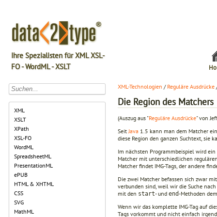
Ihre Spezialisten für XML XSL-
FO - WordML - XSLT
Ho
XML-Technologien
/
Reguläre Ausdrücke
Die Region des Matchers
XML
(Auszug aus "
Reguläre Ausdrücke
" von Jef
XSLT
XPath
Seit
Java
1.5 kann man dem Matcher ei
XSL-FO
diese Region den ganzen Suchtext, sie k
WordML
Im nächsten Programmbeispiel wird ein 
SpreadsheetML
Matcher mit unterschiedlichen reguläre
PresentationML
Matcher findet IMG-Tags, der andere finde
ePUB
Die zwei Matcher befassen sich zwar mit
HTML & XHTML
verbunden sind, weil wir die Suche nach
CSS
mit den
- und
-Methoden dem A
start
end
SVG
Wenn wir das komplette IMG-Tag auf diese
MathML
Tags vorkommt und nicht einfach irgen