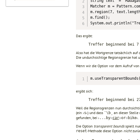
String text  = "Madagas
Matcher m = Pattern.com
m.region(7, text.length
m.find();

System.out.println("Tr
Das ergibt:
Treffer beginnend bei 7
Also hat die Wortgrenze tatsächlich auf
Die undurchsichtige Regionsgrenze hat 
Wenn wir die Option vor dem Aufruf vo
m.useTransparentBounds
ergibt sich:
Treffer beginnend bei 2
Weil die Regionsgrenzen nun durchsichti
(ein ›
‹) und dass
an dieser Stelle 
s
˹\b˼
gefunden, bei ›
‹.
...by
●
car
●
or
●
bike
Die Option
transparent bounds
spielt nu
-Methode diese Option
nicht
zurü
reset