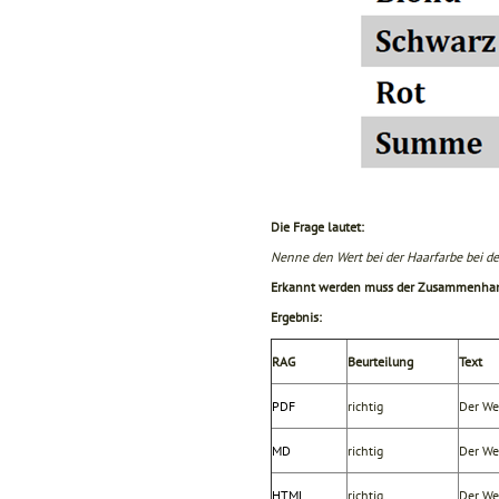
Die Frage lautet:
Nenne den Wert bei der Haarfarbe bei d
Erkannt werden muss der Zusammenhang 
Ergebnis:
RAG
Beurteilung
Text
PDF
richtig
Der We
MD
richtig
Der We
HTML
richtig
Der We