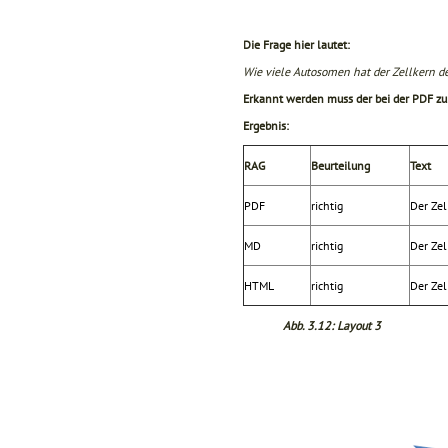
Die Frage hier lautet:
Wie viele Autosomen hat der Zellkern d
Erkannt werden muss der bei der PDF zu
Ergebnis:
RAG
Beurteilung
Text
PDF
richtig
Der Zel
MD
richtig
Der Zel
HTML
richtig
Der Zel
Abb. 3.12: Layout 3