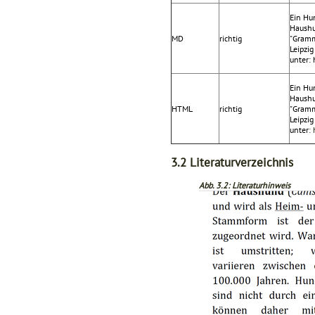
Ein Hu
Haushu
MD
richtig
"Gramm
Leipzig
unter:
Ein Hu
Haushu
HTML
richtig
"Gramm
Leipzig
unter
:
3.2
Literaturverzeichnis
Abb. 3.2: Literaturhinweis