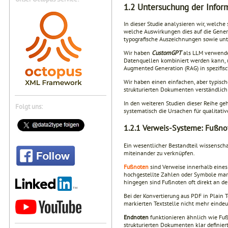
1.2
Untersuchung der Inform
In dieser Studie analysieren wir, welch
welche Auswirkungen dies auf die Gene
typografische Auszeichnungen sowie unt
Wir haben
CustomGPT
als LLM verwendet
Datenquellen kombiniert werden kann, u
Augmented Generation (RAG) in spezifi
Wir haben einen einfachen, aber typis
strukturierten Dokumenten verständlic
In den weiteren Studien dieser Reihe ge
Folgt uns:
systematisch die Ursachen für qualitati
1.2.1
Verweis-Systeme: Fußnot
Ein wesentlicher Bestandteil wissenscha
miteinander zu verknüpfen.
Fußnoten
sind Verweise innerhalb eines
hochgestellte Zahlen oder Symbole mar
hingegen sind Fußnoten oft direkt an der
Bei der Konvertierung aus PDF in Plain 
markierten Textstelle nicht mehr eindeut
Endnoten
funktionieren ähnlich wie Fuß
strukturierten Dokumenten klar definiert