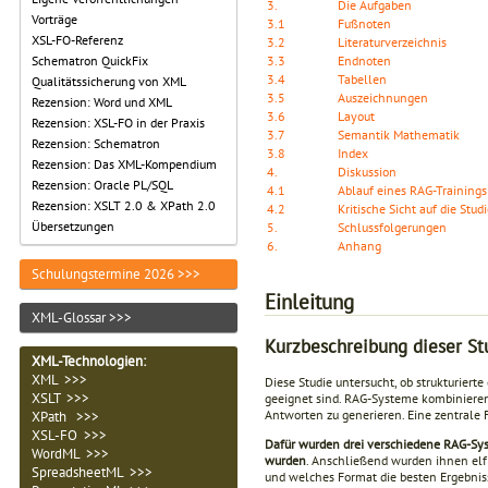
3.
Die Aufgaben
Vorträge
3.1
Fußnoten
XSL-FO-Referenz
3.2
Literaturverzeichnis
3.3
Endnoten
Schematron QuickFix
3.4
Tabellen
Qualitätssicherung von XML
3.5
Auszeichnungen
Rezension: Word und XML
3.6
Layout
Rezension: XSL-FO in der Praxis
3.7
Semantik Mathematik
Rezension: Schematron
3.8
Index
Rezension: Das XML-Kompendium
4.
Diskussion
Rezension: Oracle PL/SQL
4.1
Ablauf eines RAG-Trainings
Rezension: XSLT 2.0 & XPath 2.0
4.2
Kritische Sicht auf die Stud
Übersetzungen
5.
Schlussfolgerungen
6.
Anhang
Schulungstermine 2026 >>>
Einleitung
XML-Glossar >>>
Kurzbeschreibung dieser St
XML-Technologien
:
XML >>>
Diese Studie untersucht, ob strukturiert
XSLT >>>
geeignet sind. RAG-Systeme kombinieren
Antworten zu generieren. Eine zentrale F
XPath >>>
XSL-FO >>>
Dafür wurden drei verschiedene RAG-Syst
WordML >>>
wurden
. Anschließend wurden ihnen elf 
SpreadsheetML >>>
und welches Format die besten Ergebniss