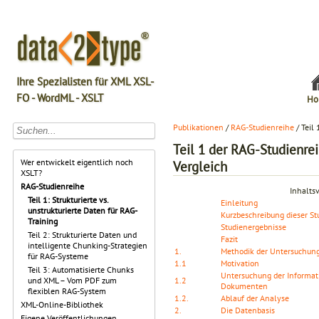
Ihre Spezialisten für XML XSL-
FO - WordML - XSLT
Ho
Publikationen
/
RAG-Studienreihe
/ Teil 
Teil 1 der RAG-Studienreih
Wer entwickelt eigentlich noch
Vergleich
XSLT?
RAG-Studienreihe
Inhalts
Teil 1: Strukturierte vs.
Einleitung
unstrukturierte Daten für RAG-
Kurzbeschreibung dieser St
Training
Studienergebnisse
Teil 2: Strukturierte Daten und
Fazit
intelligente Chunking-Strategien
1.
Methodik der Untersuchun
für RAG-Systeme
1.1
Motivation
Teil 3: Automatisierte Chunks
Untersuchung der Informati
1.2
und XML – Vom PDF zum
Dokumenten
flexiblen RAG-System
1.2.
Ablauf der Analyse
XML-Online-Bibliothek
2.
Die Datenbasis
Eigene Veröffentlichungen