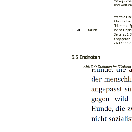
Verlag .Die
und Wolf en
Weitere Lit
Christopher
"Mammal Spe
HTML
falsch
Johns Hopkin
Seite ist S.
angegeben: 
id=1400073
3.3
Endnoten
Abb. 3.4: Endnoten im Fließtext