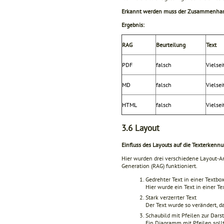
Erkannt werden muss der Zusammenhang 
Ergebnis:
RAG
Beurteilung
Text
PDF
falsch
Vielsei
MD
falsch
Vielsei
HTML
falsch
Vielsei
3.6
Layout
Einfluss des Layouts auf die Texterkenn
Hier wurden drei verschiedene Layout-An
Generation (RAG) funktioniert.
Gedrehter Text in einer Textbo
Hier wurde ein Text in einer Te
Stark verzerrter Text
Der Text wurde so verändert, da
Schaubild mit Pfeilen zur Dars
Ein Diagramm mit Pfeilen sollt