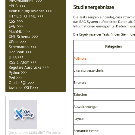
PresentationML >>>
ePUB >>>
Studienergebnisse
ePub für (In)Designer >>>
HTML & XHTML >>>
Die Tests zeigten eindeutig, dass strukt
CSS >>>
das RAG-System aufbereitete Daten ab. D
SVG >>>
Informationen ermöglichte. Dadurch wurd
MathML >>>
Die Ergebnisse der Tests finden Sie in d
XML Schema >>>
XProc >>>
Kategorien
Schematron >>>
DocBook >>>
DITA >>>
Fußnote
RSS & Atom >>>
Reguläre Ausdrücke >>>
Literaturverzeichnis
Python >>>
Perl >>>
Oracle SQL >>>
Endnote
Java und XSLT >>>
Tabellen
Auszeichnungen
Layout
Semantik Mathe
Sie sind bei
LinkedIn
? Wir auch.