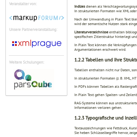
Veranstalter von:
Indizes
dienen als Verschlagwortungssy
In strukturierten Formaten wie XML oder
Nach der Umwandlung in Plain Text bleib
wird der semantische Nutzen stark eing
Unsere Partnerveranstaltung:
Literaturverzeichnisse
enthalten bibliogr
spezifischen Zitierstruktur hinterlegt un
In Plain Text können die Verknüpfungen
Argumentationen erschwert wird.
1.2.2
Tabellen und ihre Strukt
Weitere Schulungen:
Tabellen enthalten nicht nur Daten, so
In strukturierten Formaten (z. B. XML, H
In PDFs können Tabellen als Rastergrafik
In Plain Text gehen Spalten- und Zeilenb
RAG-Systeme können aus unstrukturiert
Informationen verloren gehen.
1.2.3
Typografische und inzei
Textauszeichnungen wie Fettdruck, Kursi
Sie heben Schlüsselbegriffe hervor, zei