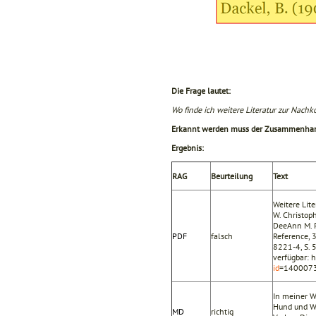
Die Frage lautet:
Wo finde ich weitere Literatur zur Nac
Erkannt werden muss der Zusammenhang 
Ergebnis:
RAG
Beurteilung
Text
Weitere Lit
W. Christoph
DeeAnn M. R
PDF
falsch
Reference, 
8221-4, S. 5
verfügbar: 
id
=1400073
In meiner W
Hund und Wol
MD
richtig