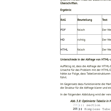
Überschriften.
Ergebnis:
RAG
Beurteilung
Text
PDF
falsch
Der Wer
MD
richtig
Der We
HTML
falsch
Der Wer
Unterschiede in der Abfrage von HTML-
Auffällig ist, dass die Abfrage der HTM
Ursache für das Problem mit der HTML-Da
hätte zur Folge, dass Tabellenstrukture
führt.
Im Gegensatz dazu funktionierte die M
die Struktur für die Abfrage klarer und ei
In der folgenden Abbildung wird der ve
Abb. 3.8: Optimierte Tabelle in