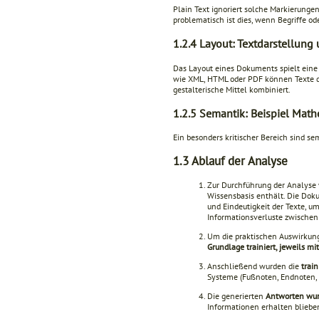
Plain Text ignoriert solche Markierung
problematisch ist dies, wenn Begriffe 
1.2.4
Layout: Textdarstellung 
Das Layout eines Dokuments spielt eine 
wie XML, HTML oder PDF können Texte du
gestalterische Mittel kombiniert.
1.2.5
Semantik: Beispiel Mat
Ein besonders kritischer Bereich sind se
1.3
Ablauf der Analyse
Zur Durchführung der Analyse
Wissensbasis enthält. Die Doku
und Eindeutigkeit der Texte, u
Informationsverluste zwische
Um die praktischen Auswirkung
Grundlage trainiert, jeweils 
Anschließend wurden die
trai
Systeme (Fußnoten, Endnoten, L
Die generierten
Antworten wurd
Informationen erhalten bliebe