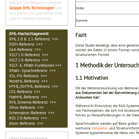
Werden Sie Mitglied in unserer
Gruppe XML-Technologien
und
Index
diskutieren Sie spannende XML-
und KI-Themen mit uns!
Summe
XML-Nachschlagewerk:
Fazit
XML 1.0 & 1.1-Referenz >>>
DOM-Referenz >>>
Diese Studie bestätigt, dass eine geziel
SAX-Referenz >>>
sollten die Daten in einem Format vorli
strukturierten Format.
XSLT 1.0-Referenz >>>
XSLT 2.0-Referenz >>>
1
Methodik der Untersuc
XSLT- & XPath-Funktionen >>>
XPath–Sprachreferenz >>>
XSL-FO-Referenz >>>
1.1
Motivation
WordML-Referenz >>>
HTML/XHTML-Referenz >>>
Mit der Weiterentwicklung von Retrieva
CSS-Referenz >>>
aus Dokumenten bei der Konvertierung i
MathML-Referenz >>>
Antworten hat
?
XML Schema-Referenz >>>
Während KI-Entwickler, die RAG-Systeme 
XProc-Referenz >>>
von Fachexperten, die sich mit struktu
Schematron-Referenz >>>
führen zu Herausforderungen in der Dat
RSS 2.0-Referenz >>>
Atom-Referenz >>>
Sprachmodelle werden auf Basis großer T
wertvolle
Metadaten
und Strukturinform
Systeme typischerweise die Nähe von T
Unser Octopus Service: