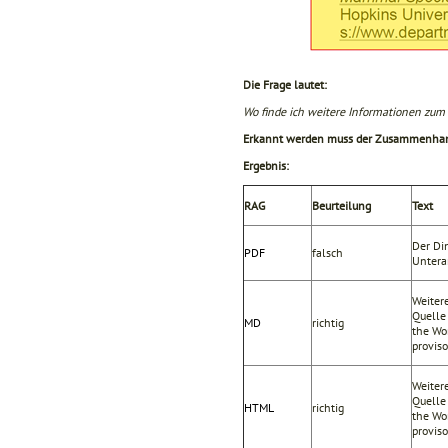
Die Frage lautet:
Wo finde ich weitere Informationen zum 
Erkannt werden muss der Zusammenhan
Ergebnis:
RAG
Beurteilung
Text
Der Din
PDF
falsch
Untera
Weiter
Quelle
MD
richtig
the Wo
proviso
Weiter
Quelle
HTML
richtig
the Wo
proviso