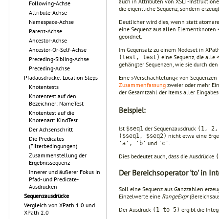
auch in Attri­buten von XSLT-Instruktion
Following-Achse
die eigentliche Sequenz, sondern erzeugt
Attribute-Achse
Namespace-Achse
Deutlicher wird dies, wenn statt atomar
eine Sequenz aus allen Elementknoten
Parent-Achse
geordnet.
Ancestor-Achse
Ancestor-Or-Self-Achse
Im Gegensatz zu einem Nodeset in XPath
eine Sequenz, die alle
(test, test)
Preceding-Sibling-Achse
gehängter Sequenzen, wie sie durch de
Preceding-Achse
Pfadausdrücke: Location Steps
Eine »Verschachtelung« von Sequenzen is
Zusammenfassung
zweier oder mehr Ein
Knotentests
der Gesamtzahl der Items aller Eingabe
Knotentest auf den
Bezeichner: NameTest
Beispiel:
Knotentest auf die
Knotenart: KindTest
Ist
der Sequenzausdruck
$seq1
(1, 2,
Der Achsenschritt
nicht etwa eine Erge
($seq1, $seq2)
Die Predicates
und
.
'a', 'b'
'c'
(Filterbedingungen)
Zusammenstellung der
Dies bedeutet auch, dass die Ausdrücke
(
Ergebnissequenz
Der Bereichsoperator 'to' in I
Innerer und äußerer Fokus in
Pfad- und Predicate-
Ausdrücken
Soll eine Sequenz aus Ganzzahlen erzeug
Sequenzausdrücke
Einzelwerte eine
RangeExpr
(Bereichsaus
Vergleich von XPath 1.0 und
Der Ausdruck
ergibt die Inte
(1 to 5)
XPath 2.0