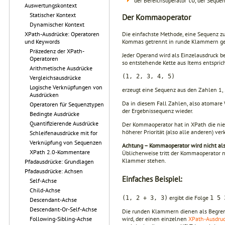
der Bereichsoperator
, der Seque
to
Auswertungskontext
Statischer Kontext
Der Kommaoperator
Dynamischer Kontext
XPath-Ausdrücke: Operatoren
Die einfachste Methode, eine Sequenz z
und Keywords
Kommas getrennt in runde Klammern ges
Präzedenz der XPath-
Jeder Operand wird als Einzelausdruck 
Operatoren
so entste­hende Kette aus Items entspric
Arithmetische Ausdrücke
(1, 2, 3, 4, 5)
Vergleichsausdrücke
Logische Verknüpfungen von
erzeugt eine Sequenz aus den Zahlen 1, 2
Ausdrücken
Da in diesem Fall Zahlen, also atomare
Operatoren für Sequenztypen
der Ergebnissequenz wieder.
Bedingte Ausdrücke
Quantifizierende Ausdrücke
Der Kommaoperator hat in XPath die nied
höhe­rer Priorität (also alle anderen) 
Schleifenausdrücke mit for
Verknüpfung von Sequenzen
Achtung – Kommaoperator wird nicht als
XPath 2.0-Kommentare
Üblicherweise tritt der Kommaoperator n
Klammer stehen.
Pfadausdrücke: Grundlagen
Pfadausdrücke: Achsen
Einfaches Beispiel:
Self-Achse
Child-Achse
ergibt die Folge
(1, 2 + 3, 3)
1 5 
Descendant-Achse
Descendant-Or-Self-Achse
Die runden Klammern dienen als Begren
Following-Sibling-Achse
wird, der einen einzelnen
XPath-Ausdru