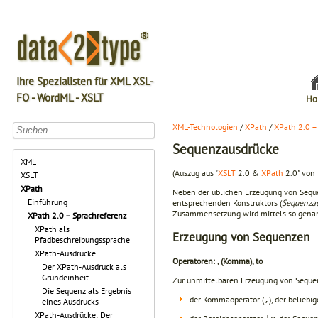
Ihre Spezialisten für XML XSL-
FO - WordML - XSLT
Ho
XML-Technologien
/
XPath
/
XPath 2.0 –
Sequenzausdrücke
XML
(Auszug aus "
XSLT
2.0 &
XPath
2.0" von 
XSLT
XPath
Neben der üblichen Erzeugung von Seque
Einführung
entsprechenden Konstruktors (
Sequenza
Zusammensetzung wird mittels so genan
XPath 2.0 – Sprachreferenz
XPath als
Erzeugung von Sequenzen
Pfadbeschreibungssprache
XPath-Ausdrücke
Operatoren: , (Komma), to
Der XPath-Ausdruck als
Grundeinheit
Zur unmittelbaren Erzeugung von Sequen
Die Sequenz als Ergebnis
der Kommaoperator (
), der belieb
,
eines Ausdrucks
XPath-Ausdrücke: Der