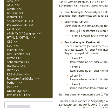
XML >>>
Das
-Attribut ist ab XSLT 2.0 für
as
xsl:
XSLT >>>
1.0 existiert kein vergleichbares Konzept
XPath >>>
Die Formulierung der Sequenztypen ents
XSL-FO >>>
gegenüber den Knotentests einige für S
WordML >>>
SpreadsheetML >>>
Mehr Testausdrücke:
PresentationML >>>
Durch zusätzliche Testausdrücke f
ePUB >>>
beschreibt die leere
empty()
ePub für (In)Designer >>>
beschreibt ein Item be
item()
HTML & XHTML >>>
CSS >>>
Beschreibung der Kardinalität:
SVG >>>
Einem Knotentest (der in diesem Z
MathML >>>
nachgestelltem
,
oder
ein »Kar
?
+
*
Sequenz ausgedrückt werden
XML Schema >>>
XProc >>>
item()?
Schematron >>>
Item erscheint ein- oder keinm
DocBook >>>
item()+
DITA >>>
Item erscheint ein- oder mehr
RSS & Atom >>>
item()*
Reguläre Ausdrücke >>>
Item erscheint beliebig oft oder
Python >>>
item()
Perl >>>
(ohne Indikator) Item erschein
Oracle SQL >>>
Statt des oben verwendeten
-Te
Java und XSLT >>>
item()
Darüber hinaus können in Sequenztyp-Au
1.0 bekannten:
,
,
node()
text()
com