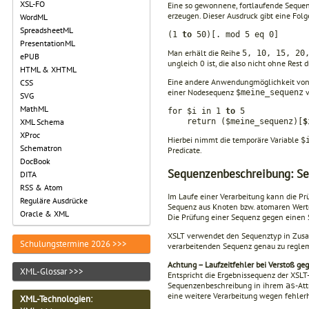
XSL-FO
Eine so gewonnene, fortlaufende Sequen
erzeugen. Dieser Ausdruck gibt eine Folg
WordML
SpreadsheetML
(1
to
50)[. mod 5 eq 0]
PresentationML
Man erhält die Reihe
5, 10, 15, 20
ePUB
ungleich 0 ist, die also nicht ohne Rest d
HTML & XHTML
Eine andere Anwendungmöglichkeit von 
CSS
einer Node­sequenz
v
$meine_sequenz
SVG
MathML
for $i in 1
to
5
XML Schema
return ($meine_sequenz)[
$
XProc
Hierbei nimmt die temporäre Variable
$
Schematron
Predicate.
DocBook
Sequenzenbeschreibung: S
DITA
RSS & Atom
Im Laufe einer Verarbeitung kann die 
Reguläre Ausdrücke
Sequenz aus Knoten bzw. atomaren Werten
Oracle & XML
Die Prüfung einer Sequenz gegen eine
XSLT verwendet den Sequenztyp in Z
Schulungstermine 2026 >>>
verarbeiten­den Sequenz genau zu regle
Achtung – Laufzeitfehler bei Verstoß ge
XML-Glossar >>>
Entspricht die Ergebnissequenz der XSLT
Sequenzenbeschreibung in ihrem
-At
as
eine weitere Verarbeitung wegen fehlerh
XML-Technologien
: