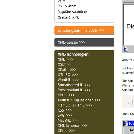
DITA
RSS & Atom
Reguläre Ausdrücke
Oracle & XML
Schulungstermine 2026 >>>
XML-Glossar >>>
XML-Technologien
:
XML >>>
Abbildu
XSLT >>>
Sie kön
XPath >>>
paarwei
XSL-FO >>>
WordML >>>
Die Att
SpreadsheetML >>>
Werteli
Attribut 
PresentationML >>>
ePUB >>>
ePub für (In)Designer >>>
HTML & XHTML >>>
CSS >>>
Das Erg
SVG >>>
MathML >>>
XML Schema >>>
XProc >>>