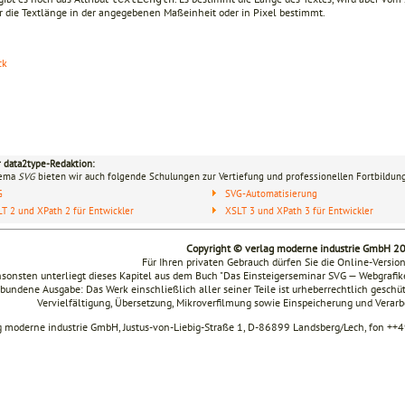
er die Textlänge in der angegebenen Maßeinheit oder in Pixel bestimmt.
ck
r data2type-Redaktion:
hema
SVG
bieten wir auch folgende Schulungen zur Vertiefung und professionellen Fortbildung
G
SVG-Automatisierung
T 2 und XPath 2 für Entwickler
XSLT 3 und XPath 3 für Entwickler
Copyright © verlag moderne industrie GmbH 2
Für Ihren privaten Gebrauch dürfen Sie die Online-Versio
sonsten unterliegt dieses Kapitel aus dem Buch "Das Einsteigerseminar SVG — Webgraf
bundene Ausgabe: Das Werk einschließlich aller seiner Teile ist urheberrechtlich geschüt
Vervielfältigung, Übersetzung, Mikroverfilmung sowie Einspeicherung und Verar
g moderne industrie GmbH, Justus-von-Liebig-Straße 1, D-86899 Landsberg/Lech, fon ++4