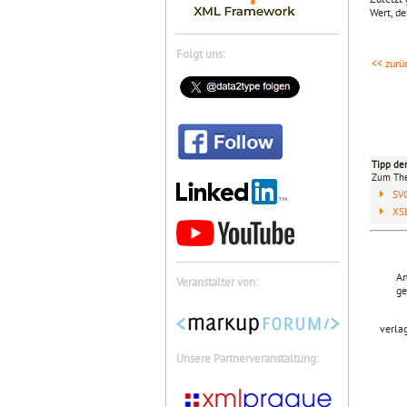
Wert, d
Folgt uns:
<< zurü
Tipp de
Zum T
SV
XSL
An
Veranstalter von:
ge
verla
Unsere Partnerveranstaltung: