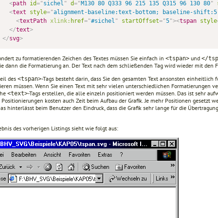
<
path
id
=
"
sichel
"
d
=
"
M130 80 Q333 96 215 135 Q315 96 130 80
"
<
text
style
=
"
alignment-baseline:text-bottom; baseline-shift:5
<
textPath
xlink:
href
=
"
#sichel
"
startOffset
=
"
5
"
>
<
tspan
style
</
text
>
</
svg
>
ondert zu formatierenden Zeichen des Textes müssen Sie einfach in
und
<tspan>
</ts
ie dann die Formatierung an. Der Text nach dem schließenden Tag wird wieder mit den 
teil des
-Tags besteht darin, dass Sie den gesamten Text ansonsten einheitlic
<tspan>
nieren müssen. Wenn Sie einen Text mit sehr vielen unterschiedlichen Formatierungen
che
-Tags erstellen, die alle einzeln positioniert werden müssen. Das ist sehr auf
<text>
 Positionierungen kosten auch Zeit beim Aufbau der Grafik. Je mehr Positionen gesetzt w
Das hinterlässt beim Benutzer den Eindruck, dass die Grafik sehr lange für die Übertragun
bnis des vorherigen Listings sieht wie folgt aus: