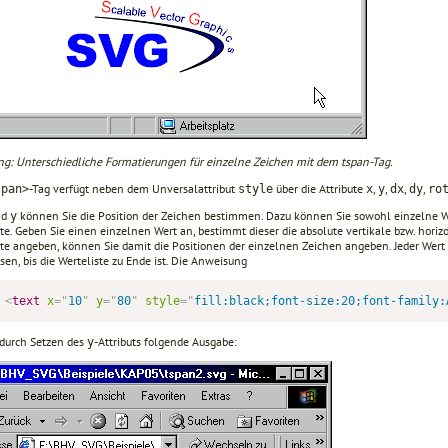
ng: Unterschiedliche Formatierungen für einzelne Zeichen mit dem tspan-Tag.
-Tag verfügt neben dem Unversalattribut
über die Attribute
,
,
,
,
span>
style
x
y
dx
dy
ro
nd
können Sie die Position der Zeichen bestimmen. Dazu können Sie sowohl einzelne W
y
te. Geben Sie einen einzelnen Wert an, bestimmt dieser die absolute vertikale bzw. horiz
ste angeben, können Sie damit die Positionen der einzelnen Zeichen angeben. Jeder We
en, bis die Werteliste zu Ende ist. Die Anweisung
<
text
x
=
"
10
"
y
=
"
80
"
style
=
"
fill:black;font-size:20;font-family:
 durch Setzen des
-Attributs folgende Ausgabe:
y