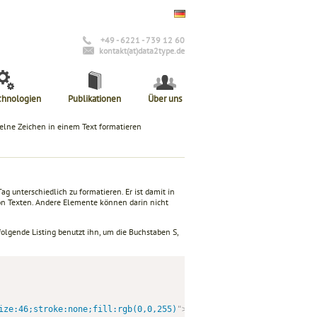
+49 - 6221 - 739 12 60
kontakt(at)data2type.de
chnologien
Publikationen
Über uns
elne Zeichen in einem Text formatieren
Tag unterschiedlich zu formatieren. Er ist damit in
 von Texten. Andere Elemente können darin nicht
lgende Listing benutzt ihn, um die Buchstaben S,
ize:46;stroke:none;fill:rgb(0,0,255)
"
>
SVG
</
text
>