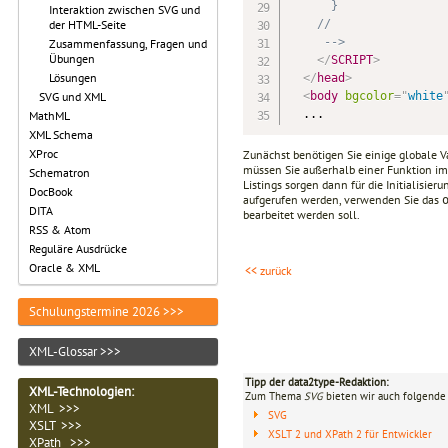
      }

Interaktion zwischen SVG und
    // 

der HTML-Seite
     -->
Zusammenfassung, Fragen und
Übungen
</
SCRIPT
>
Lösungen
</
head
>
<
body
bgcolor
=
"
white
SVG und XML
MathML
XML Schema
XProc
Zunächst benötigen Sie einige globale 
müssen Sie außerhalb einer Funktion i
Schematron
Listings sorgen dann für die Initialisi
DocBook
aufgerufen werden, verwenden Sie das
DITA
bearbeitet werden soll.
RSS & Atom
Reguläre Ausdrücke
Oracle & XML
<< zurück
Schulungstermine 2026 >>>
XML-Glossar >>>
Tipp der data2type-Redaktion:
XML-Technologien
:
Zum Thema
SVG
bieten wir auch folgende 
XML >>>
SVG
XSLT >>>
XSLT 2 und XPath 2 für Entwickler
XPath >>>