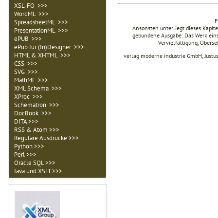
XSL-FO >>>
WordML >>>
F
SpreadsheetML >>>
Ansonsten unterliegt dieses Kapi
PresentationML >>>
gebundene Ausgabe: Das Werk einsch
ePUB >>>
Vervielfältigung, Übers
ePub für (In)Designer >>>
HTML & XHTML >>>
verlag moderne industrie GmbH, Justu
CSS >>>
SVG >>>
MathML >>>
XML Schema >>>
XProc >>>
Schematron >>>
DocBook >>>
DITA >>>
RSS & Atom >>>
Reguläre Ausdrücke >>>
Python >>>
Perl >>>
Oracle SQL >>>
Java und XSLT >>>