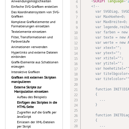
Anwendungsmöglichkeiten
<
SCRIPT
language
=
"
<!--

Einfache SVG-Grafiken erstellen
      var SVGDiag, SVGD
Das Koordinatensystem von SVG-
Grafiken
      var MaxHoehe=0;

Komplexe Grafikelemente und
      var MaxBreite=0;

Formatierungen einsetzen
      var legende,reihe
Textelemente einsetzen
      var farben = new 
Filter, Transformationen und
      var texte = new A
Farbverläufe
      var werte = new A
Animationen verwenden
      var xtext="";

Hyperlinks und externe Dateien
      var ytext=""; 

einbinden
      var xtitel="";

Grafik-Elemente aus Schablonen
      var ytitel="";

erzeugen
      var hoehetitel=""
Interaktive Grafiken
      var titelbgcolor=
Grafiken mit externen Skripten
      var titelcolor=""
manipulieren
Externe Skripte zur
      function INIT(DIA
Manipulation einsetzen
      {

Aufbau des Beispiels
        ...

Einfügen des Skriptes in die
      }

HTML-Seite
Zugreifen auf die Grafik per
      function INITDiag
JavaScript
      {

Einlesen der XML-Dateien
        ...

per Skript