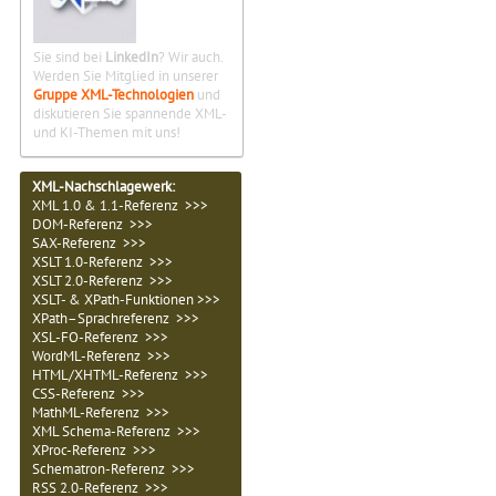
Sie sind bei
LinkedIn
? Wir auch.
Werden Sie Mitglied in unserer
Gruppe XML-Technologien
und
diskutieren Sie spannende XML-
und KI-Themen mit uns!
XML-Nachschlagewerk:
XML 1.0 & 1.1-Referenz >>>
DOM-Referenz >>>
SAX-Referenz >>>
XSLT 1.0-Referenz >>>
XSLT 2.0-Referenz >>>
XSLT- & XPath-Funktionen >>>
XPath–Sprachreferenz >>>
XSL-FO-Referenz >>>
WordML-Referenz >>>
HTML/XHTML-Referenz >>>
CSS-Referenz >>>
MathML-Referenz >>>
XML Schema-Referenz >>>
XProc-Referenz >>>
Schematron-Referenz >>>
RSS 2.0-Referenz >>>