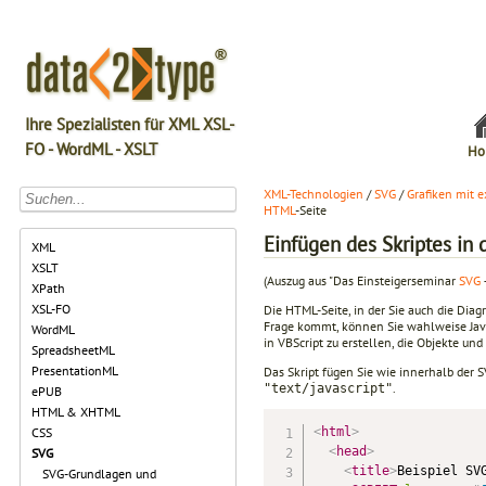
Ihre Spezialisten für XML XSL-
FO - WordML - XSLT
Ho
XML-Technologien
/
SVG
/
Grafiken mit 
HTML
-Seite
Einfügen des Skriptes in
XML
XSLT
(Auszug aus "Das Einsteigerseminar
SVG
XPath
XSL-FO
Die HTML-Seite, in der Sie auch die Diag
Frage kommt, können Sie wahlweise JavaS
WordML
in VBScript zu erstellen, die Objekte un
SpreadsheetML
PresentationML
Das Skript fügen Sie wie innerhalb der
.
"text/javascript"
ePUB
HTML & XHTML
<
html
>
CSS
<
head
>
SVG
<
title
>
Beispiel SV
SVG-Grundlagen und