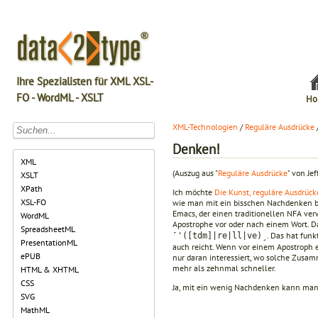
Ihre Spezialisten für XML XSL-
FO - WordML - XSLT
Ho
XML-Technologien
/
Reguläre Ausdrücke
Denken!
XML
(Auszug aus "
Reguläre Ausdrücke
" von Jef
XSLT
XPath
Ich möchte
Die Kunst, reguläre Ausdrück
XSL-FO
wie man mit ein bisschen Nachdenken bei
Emacs, der einen traditionellen NFA ver
WordML
Apostrophe vor oder nach einem Wort. D
SpreadsheetML
. Das hat funk
˹'([tdm]|re|ll|ve)˼
PresentationML
auch reicht. Wenn vor einem Apostroph 
ePUB
nur daran interessiert, wo solche Zusa
mehr als zehnmal schneller.
HTML & XHTML
CSS
Ja, mit ein wenig Nachdenken kann man t
SVG
MathML