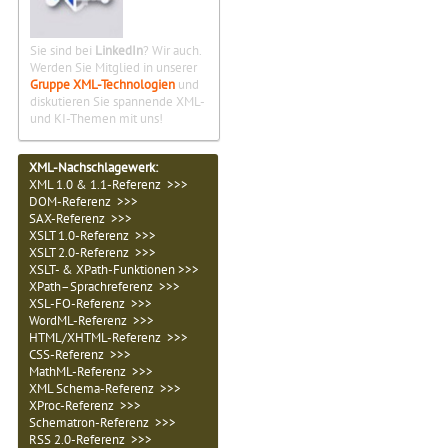
Sie sind bei
LinkedIn
? Wir auch.
Werden Sie Mitglied in unserer
Gruppe XML-Technologien
und
diskutieren Sie spannende XML-
und KI-Themen mit uns!
XML-Nachschlagewerk:
XML 1.0 & 1.1-Referenz >>>
DOM-Referenz >>>
SAX-Referenz >>>
XSLT 1.0-Referenz >>>
XSLT 2.0-Referenz >>>
XSLT- & XPath-Funktionen >>>
XPath–Sprachreferenz >>>
XSL-FO-Referenz >>>
WordML-Referenz >>>
HTML/XHTML-Referenz >>>
CSS-Referenz >>>
MathML-Referenz >>>
XML Schema-Referenz >>>
XProc-Referenz >>>
Schematron-Referenz >>>
RSS 2.0-Referenz >>>