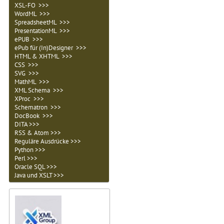
XSL-FO >>>
WordML >>>
SpreadsheetML >>>
PresentationML >>>
ePUB >>>
ePub für (In)Designer >>>
HTML & XHTML >>>
CSS >>>
SVG >>>
MathML >>>
XML Schema >>>
XProc >>>
Schematron >>>
DocBook >>>
DITA >>>
RSS & Atom >>>
Reguläre Ausdrücke >>>
Python >>>
Perl >>>
Oracle SQL >>>
Java und XSLT >>>