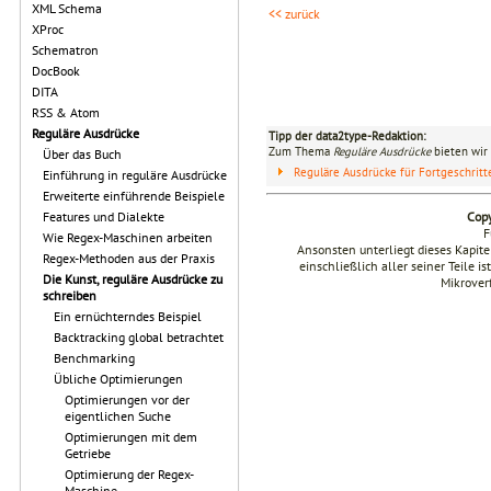
XML Schema
<< zurück
XProc
Schematron
DocBook
DITA
RSS & Atom
Reguläre Ausdrücke
Tipp der data2type-Redaktion:
Zum Thema
Reguläre Ausdrücke
bieten wir 
Über das Buch
Reguläre Ausdrücke für Fortgeschrit
Einführung in reguläre Ausdrücke
Erweiterte einführende Beispiele
Copy
Features und Dialekte
F
Wie Regex-Maschinen arbeiten
Ansonsten unterliegt dieses Kapi
Regex-Methoden aus der Praxis
einschließlich aller seiner Teile i
Die Kunst, reguläre Ausdrücke zu
Mikrover
schreiben
Ein ernüchterndes Beispiel
Backtracking global betrachtet
Benchmarking
Übliche Optimierungen
Optimierungen vor der
eigentlichen Suche
Optimierungen mit dem
Getriebe
Optimierung der Regex-
Maschine