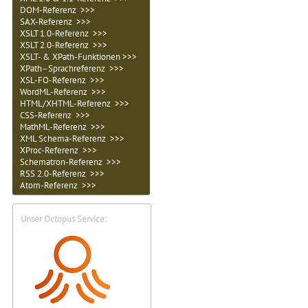
DOM-Referenz >>>
SAX-Referenz >>>
XSLT 1.0-Referenz >>>
XSLT 2.0-Referenz >>>
XSLT- & XPath-Funktionen >>>
XPath–Sprachreferenz >>>
XSL-FO-Referenz >>>
WordML-Referenz >>>
HTML/XHTML-Referenz >>>
CSS-Referenz >>>
MathML-Referenz >>>
XML Schema-Referenz >>>
XProc-Referenz >>>
Schematron-Referenz >>>
RSS 2.0-Referenz >>>
Atom-Referenz >>>
Unser Octopus Service: