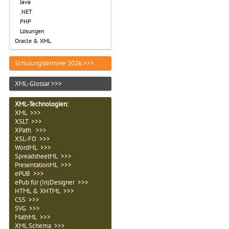
Java
.NET
PHP
Lösungen
Oracle & XML
Schulungstermine 2026 >>>
XML-Glossar >>>
XML-Technologien
:
XML >>>
XSLT >>>
XPath >>>
XSL-FO >>>
WordML >>>
SpreadsheetML >>>
PresentationML >>>
ePUB >>>
ePub für (In)Designer >>>
HTML & XHTML >>>
CSS >>>
SVG >>>
MathML >>>
XML Schema >>>