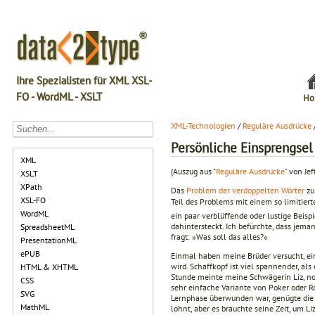
Ihre Spezialisten für XML XSL-
FO - WordML - XSLT
Ho
XML-Technologien
/
Reguläre Ausdrücke
Persönliche Einsprengsel
XML
(Auszug aus "
Reguläre Ausdrücke
" von Jef
XSLT
XPath
Das
Problem der verdoppelten Wörter
zu
XSL-FO
Teil des Problems mit einem so limitie
WordML
ein paar verblüffende oder lustige Beisp
dahintersteckt. Ich befürchte, dass jema
SpreadsheetML
fragt: »Was soll das alles?«
PresentationML
ePUB
Einmal haben meine Brüder versucht, e
wird. Schaffkopf ist viel spannender, als
HTML & XHTML
Stunde meinte meine Schwägerin Liz, n
CSS
sehr einfache Variante von Poker oder R
SVG
Lernphase überwunden war, genügte die 
MathML
lohnt, aber es brauchte seine Zeit, um 