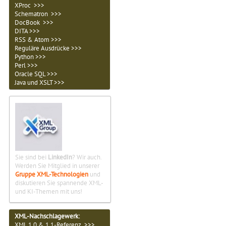
XProc >>>
Schematron >>>
DocBook >>>
DITA >>>
RSS & Atom >>>
Reguläre Ausdrücke >>>
Python >>>
Perl >>>
Oracle SQL >>>
Java und XSLT >>>
Sie sind bei
LinkedIn
? Wir auch.
Werden Sie Mitglied in unserer
Gruppe XML-Technologien
und
diskutieren Sie spannende XML-
und KI-Themen mit uns!
XML-Nachschlagewerk:
XML 1.0 & 1.1-Referenz >>>