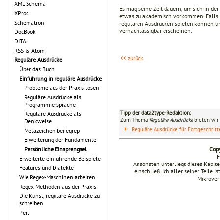
XML Schema
Es mag seine Zeit dauern, um sich in der
XProc
etwas zu akademisch vorkommen. Falls de
Schematron
regulären Ausdrücken spielen können u
vernachlässigbar erscheinen.
DocBook
DITA
RSS & Atom
<< zurück
Reguläre Ausdrücke
Über das Buch
Einführung in reguläre Ausdrücke
Probleme aus der Praxis lösen
Reguläre Ausdrücke als
Programmiersprache
Tipp der data2type-Redaktion:
Reguläre Ausdrücke als
Zum Thema
Reguläre Ausdrücke
bieten wir 
Denkweise
Reguläre Ausdrücke für Fortgeschrit
Metazeichen bei egrep
Erweiterung der Fundamente
Copy
Persönliche Einsprengsel
F
Erweiterte einführende Beispiele
Ansonsten unterliegt dieses Kapi
Features und Dialekte
einschließlich aller seiner Teile i
Wie Regex-Maschinen arbeiten
Mikrover
Regex-Methoden aus der Praxis
Die Kunst, reguläre Ausdrücke zu
schreiben
Perl