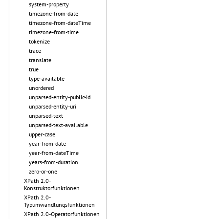
system-property
timezone-from-date
timezone-from-dateTime
timezone-from-time
tokenize
trace
translate
true
type-available
unordered
unparsed-entity-public-id
unparsed-entity-uri
unparsed-text
unparsed-text-available
upper-case
year-from-date
year-from-dateTime
years-from-duration
zero-or-one
XPath 2.0-
Konstruktorfunktionen
XPath 2.0-
Typumwandlungsfunktionen
XPath 2.0-Operatorfunktionen