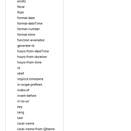
exists
false
floor
format-date
format-dateTime
format-number
format-time
function-available
generate-id
hours-from-dateTime
hours-from-duration
hours-from-time
id
idref
implicit-timezone
in-scope-prefixes
index-of
insert-before
iri-to-uri
key
lang
last
local-name
local-name-from-QName