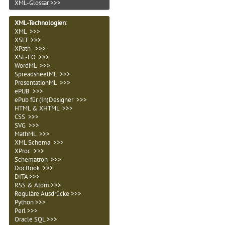
XML-Glossar >>>
XML-Technologien
:
XML >>>
XSLT >>>
XPath >>>
XSL-FO >>>
WordML >>>
SpreadsheetML >>>
PresentationML >>>
ePUB >>>
ePub für (In)Designer >>>
HTML & XHTML >>>
CSS >>>
SVG >>>
MathML >>>
XML Schema >>>
XProc >>>
Schematron >>>
DocBook >>>
DITA >>>
RSS & Atom >>>
Reguläre Ausdrücke >>>
Python >>>
Perl >>>
Oracle SQL >>>