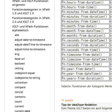
XPath- und XSLT-Funktionen
X
fn:hours-from-duration()
allgemein
X
fn:hours-from-time()
Funktionskategorien in XPath
X
fn:minutes-from-dateTime()
1.0 und XSLT 1.0
X
fn:minutes-from-duration()
Funktionskategorien in XPath
X
fn:minutes-from-time()
2.0 und XSLT 2.0
X
fn:month-from-date()
XSLT- und XPath-Funktionen
alphabetisch
X
fn:month-from-dateTime()
abs
X
fn:months-from-duration()
adjust-date-to-timezone
X
fn:seconds-from-dateTime()
adjust-dateTime-to-timezone
X
fn:seconds-from-duration()
adjust-time-to-timezone
X
fn:seconds-from-time()
avg
X
fn:timezone-from-date()
base-uri
X
fn:timezone-from-dateTime()
boolean
X
fn:timezone-from-time()
ceiling
X
fn:year-from-date()
codepoint-equal
X
fn:year-from-dateTime()
codepoints-to-string
X
fn:years-from-duration()
collection
Tabelle: Funktionen der Kategorie Wert
compare
concat
contains
<< zurück
count
Tipp der data2type-Redaktion:
current
Zum Thema
XSLT
bieten wir auch folgende
current-date