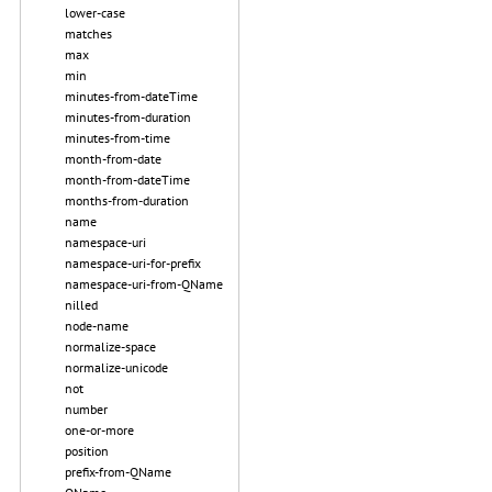
lower-case
matches
max
min
minutes-from-dateTime
minutes-from-duration
minutes-from-time
month-from-date
month-from-dateTime
months-from-duration
name
namespace-uri
namespace-uri-for-prefix
namespace-uri-from-QName
nilled
node-name
normalize-space
normalize-unicode
not
number
one-or-more
position
prefix-from-QName