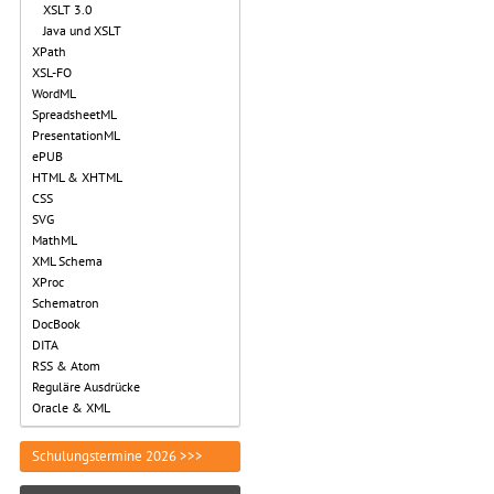
XSLT 3.0
Java und XSLT
XPath
XSL-FO
WordML
SpreadsheetML
PresentationML
ePUB
HTML & XHTML
CSS
SVG
MathML
XML Schema
XProc
Schematron
DocBook
DITA
RSS & Atom
Reguläre Ausdrücke
Oracle & XML
Schulungstermine 2026 >>>