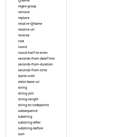
QName
regex-group
remove
replace
resolve-QName
resolve-uri
reverse
root
round
round-half-to-even
seconds-from-dateTime
seconds-from-duration
seconds-from-time
starts-with
static-base-uri
string
string-join
string-length
string-to-codepoints
subsequence
substring
substring-after
substring-before
sum