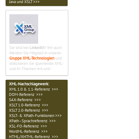
Java und XSLT >>>
Sie sind bei
LinkedIn
? Wir auch.
Werden Sie Mitglied in unserer
Gruppe XML-Technologien
und
diskutieren Sie spannende XML-
und KI-Themen mit uns!
XML-Nachschlagewerk:
XML 1.0 & 1.1-Referenz >>>
DOM-Referenz >>>
SAX-Referenz >>>
XSLT 1.0-Referenz >>>
XSLT 2.0-Referenz >>>
XSLT- & XPath-Funktionen >>>
XPath–Sprachreferenz >>>
XSL-FO-Referenz >>>
WordML-Referenz >>>
HTML/XHTML-Referenz >>>