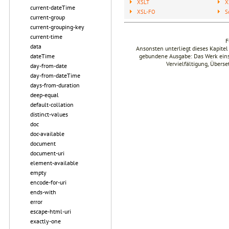
XSLT
X
current-dateTime
XSL-FO
S
current-group
current-grouping-key
current-time
F
data
Ansonsten unterliegt dieses Kapit
gebundene Ausgabe: Das Werk einsch
dateTime
Vervielfältigung, Übers
day-from-date
day-from-dateTime
days-from-duration
deep-equal
default-collation
distinct-values
doc
doc-available
document
document-uri
element-available
empty
encode-for-uri
ends-with
error
escape-html-uri
exactly-one