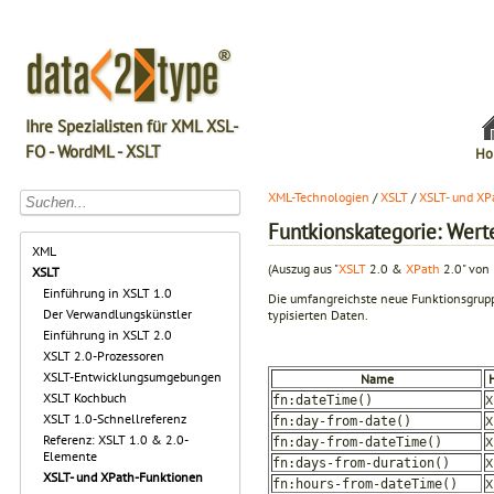
Ihre Spezialisten für XML XSL-
FO - WordML - XSLT
Ho
XML-Technologien
/
XSLT
/
XSLT- und XP
Funtkionskategorie: Wert
XML
(Auszug aus "
XSLT
2.0 &
XPath
2.0" von 
XSLT
Einführung in XSLT 1.0
Die umfangreichste neue Funktionsgrupp
Der Verwandlungskünstler
typisierten Daten.
Einführung in XSLT 2.0
XSLT 2.0-Prozessoren
XSLT-Entwicklungsumgebungen
Name
XSLT Kochbuch
X
fn:dateTime()
XSLT 1.0-Schnellreferenz
X
fn:day-from-date()
Referenz: XSLT 1.0 & 2.0-
X
fn:day-from-dateTime()
Elemente
X
fn:days-from-duration()
XSLT- und XPath-Funktionen
X
fn:hours-from-dateTime()