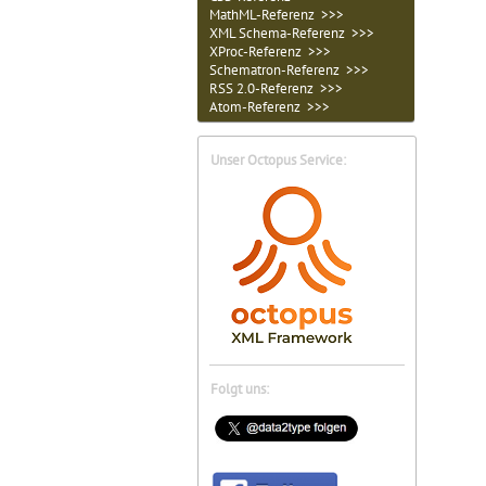
MathML-Referenz >>>
XML Schema-Referenz >>>
XProc-Referenz >>>
Schematron-Referenz >>>
RSS 2.0-Referenz >>>
Atom-Referenz >>>
Unser Octopus Service:
Folgt uns: