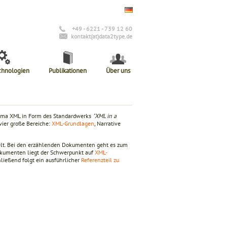
+49 - 6221 - 739 12 60
kontakt(at)data2type.de
chnologien
Publikationen
Über uns
Thema XML in Form des Standardwerks
"XML in a
 vier große Bereiche:
XML-Grundlagen
, Narrative
t. Bei den erzählenden Dokumenten geht es zum
Dokumenten liegt der Schwerpunkt auf
XML-
hließend folgt ein ausführlicher
Referenzteil zu