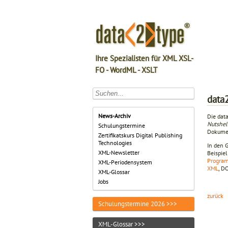
Ihre Spezialisten für XML XSL-
FO - WordML - XSLT
data
News-Archiv
Die dat
Nutshel
Schulungstermine
Dokumen
Zertifikatskurs Digital Publishing
Technologies
In den 
XML-Newsletter
Beispie
Progra
XML-Periodensystem
XML
, D
XML-Glossar
Jobs
zurück
Schulungstermine 2026 >>>
XML-Glossar >>>