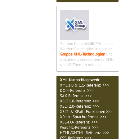
Sie sind bei
LinkedIn
? Wir auch.
Werden Sie Mitglied in unserer
Gruppe XML-Technologien
und
diskutieren Sie spannende XML-
und KI-Themen mit uns!
XML-Nachschlagewerk:
XML 1.0 & 1.1-Referenz >>>
DOM-Referenz >>>
SAX-Referenz >>>
XSLT 1.0-Referenz >>>
XSLT 2.0-Referenz >>>
XSLT- & XPath-Funktionen >>>
XPath–Sprachreferenz >>>
XSL-FO-Referenz >>>
WordML-Referenz >>>
HTML/XHTML-Referenz >>>
CSS-Referenz >>>