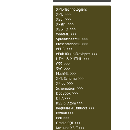
XML-Technologien
:
XML >>>
XSLT >>>
XPath >>>
XSL-FO >>>
WordML >>>
SpreadsheetML >>>
PresentationML >>>
ePUB >>>
ePub für (In)Designer >>>
HTML & XHTML >>>
CSS >>>
SVG >>>
MathML >>>
XML Schema >>>
XProc >>>
Schematron >>>
DocBook >>>
DITA >>>
RSS & Atom >>>
Reguläre Ausdrücke >>>
Python >>>
Perl >>>
Oracle SQL >>>
Java und XSLT >>>