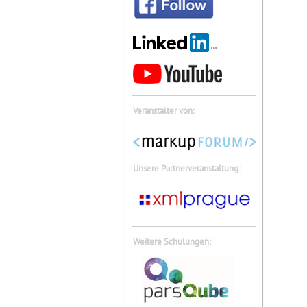
Veranstalter von:
Unsere Partnerveranstaltung:
Weitere Schulungen: