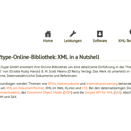
Home
Leistungen
Software
XML-Te
2type-Online-Bibliothek: XML in a Nutshell
a2type GmbH erweitert ihre Online-Bibliothek um eine detaillierte Einführung in das 
l"
von Elliotte Rusty Harold & W. Scott Means (O'Reilly Verlag). Das Werk ist unterteilt in
te, Datensatzähnliche Dokumente und Referenzen.
Grundlagen werden Themen wie
DTDs
,
Namensräume
und
Internationalisierung
behandel
l um
XML als Dokumentformat
, XML im Web, XLinks und
CSS
. Bei den datensatzartigen 
mmiermodelle
, das
Document Object Model
(
DOM
) und die
Simple API for XML
(
SAX
). Absc
OM und SAX.