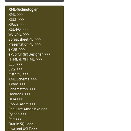
XML-Technologien
:
XML >>>
XSLT >>>
XPath >>>
XSL-FO >>>
WordML >>>
SpreadsheetML >>>
PresentationML >>>
ePUB >>>
ePub für (In)Designer >>>
HTML & XHTML >>>
CSS >>>
SVG >>>
MathML >>>
XML Schema >>>
XProc >>>
Schematron >>>
DocBook >>>
DITA >>>
RSS & Atom >>>
Reguläre Ausdrücke >>>
Python >>>
Perl >>>
Oracle SQL >>>
Java und XSLT >>>