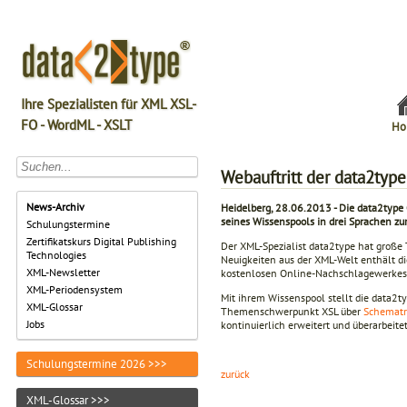
Ihre Spezialisten für XML XSL-
FO - WordML - XSLT
Ho
Webauftritt der data2typ
News-Archiv
Heidelberg, 28.06.2013 - Die data2type 
seines Wissenspools in drei Sprachen zu
Schulungstermine
Zertifikatskurs Digital Publishing
Der XML-Spezialist data2type hat große 
Technologies
Neuigkeiten aus der XML-Welt enthält d
XML-Newsletter
kostenlosen Online-Nachschlagewerkes s
XML-Periodensystem
Mit ihrem Wissenspool stellt die data2
XML-Glossar
Themenschwerpunkt XSL über
Schemat
Jobs
kontinuierlich erweitert und überarbeite
Schulungstermine 2026 >>>
zurück
XML-Glossar >>>