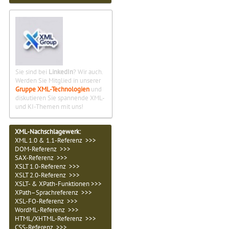
Sie sind bei
LinkedIn
? Wir auch.
Werden Sie Mitglied in unserer
Gruppe XML-Technologien
und
diskutieren Sie spannende XML-
und KI-Themen mit uns!
XML-Nachschlagewerk:
XML 1.0 & 1.1-Referenz >>>
DOM-Referenz >>>
SAX-Referenz >>>
XSLT 1.0-Referenz >>>
XSLT 2.0-Referenz >>>
XSLT- & XPath-Funktionen >>>
XPath–Sprachreferenz >>>
XSL-FO-Referenz >>>
WordML-Referenz >>>
HTML/XHTML-Referenz >>>
CSS-Referenz >>>