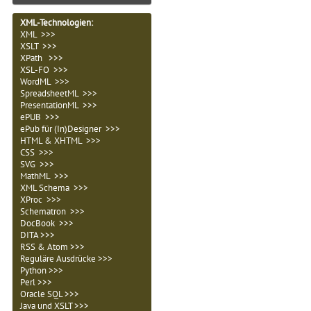
XML-Technologien
:
XML >>>
XSLT >>>
XPath >>>
XSL-FO >>>
WordML >>>
SpreadsheetML >>>
PresentationML >>>
ePUB >>>
ePub für (In)Designer >>>
HTML & XHTML >>>
CSS >>>
SVG >>>
MathML >>>
XML Schema >>>
XProc >>>
Schematron >>>
DocBook >>>
DITA >>>
RSS & Atom >>>
Reguläre Ausdrücke >>>
Python >>>
Perl >>>
Oracle SQL >>>
Java und XSLT >>>