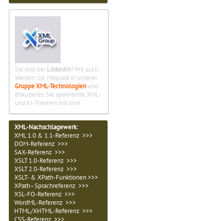
Sie sind bei
LinkedIn
? Wir auch.
Werden Sie Mitglied in unserer
Gruppe XML-Technologien
und
diskutieren Sie spannende XML-
und KI-Themen mit uns!
XML-Nachschlagewerk:
XML 1.0 & 1.1-Referenz >>>
DOM-Referenz >>>
SAX-Referenz >>>
XSLT 1.0-Referenz >>>
XSLT 2.0-Referenz >>>
XSLT- & XPath-Funktionen >>>
XPath–Sprachreferenz >>>
XSL-FO-Referenz >>>
WordML-Referenz >>>
HTML/XHTML-Referenz >>>
CSS-Referenz >>>