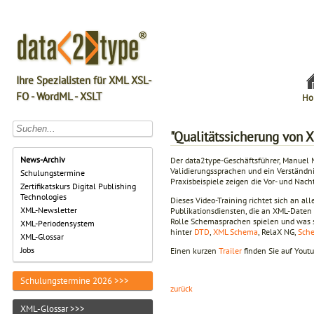
Ihre Spezialisten für XML XSL-
FO - WordML - XSLT
Ho
"Qualitätssicherung von X
News-Archiv
Der data2type-Geschäftsführer, Manuel 
Validierungssprachen und ein Verständni
Schulungstermine
Praxisbeispiele zeigen die Vor- und Nac
Zertifikatskurs Digital Publishing
Technologies
Dieses Video-Training richtet sich an al
XML-Newsletter
Publikationsdiensten, die an XML-Daten
Rolle Schemasprachen spielen und was s
XML-Periodensystem
hinter
DTD
,
XML Schema
, RelaX NG,
Sch
XML-Glossar
Jobs
Einen kurzen
Trailer
finden Sie auf Youtu
Schulungstermine 2026 >>>
zurück
XML-Glossar >>>