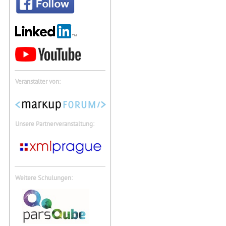
Veranstalter von:
Unsere Partnerveranstaltung:
Weitere Schulungen: