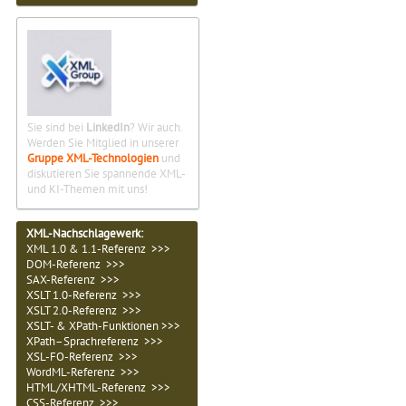
Sie sind bei
LinkedIn
? Wir auch.
Werden Sie Mitglied in unserer
Gruppe XML-Technologien
und
diskutieren Sie spannende XML-
und KI-Themen mit uns!
XML-Nachschlagewerk:
XML 1.0 & 1.1-Referenz >>>
DOM-Referenz >>>
SAX-Referenz >>>
XSLT 1.0-Referenz >>>
XSLT 2.0-Referenz >>>
XSLT- & XPath-Funktionen >>>
XPath–Sprachreferenz >>>
XSL-FO-Referenz >>>
WordML-Referenz >>>
HTML/XHTML-Referenz >>>
CSS-Referenz >>>