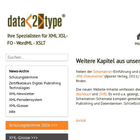
Ihre Spezialisten für XML XSL-
FO - WordML - XSLT
Ho
Weitere Kapitel aus unse
News-Archiv
Neben der
Schematron
-Einführung und d
XML-Dokumente"
(dpunkt Verlag, 2011)
Schulungstermine
finden.
Zertifikatskurs Digital Publishing
Technologies
Die neuen Website-Inhalte umfassen die
XML-Newsletter
Kochbuch
und
SVRL
. Es wird u.a. gezei
Schematron-Schemata kompakt gestalten 
XML-Periodensystem
Publishing und Datenbanken. Schließlich
XML-Glossar
Jobs
zurück
Schulungstermine 2026 >>>
XML-Glossar >>>