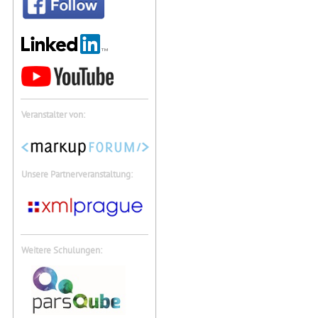
Veranstalter von:
Unsere Partnerveranstaltung:
Weitere Schulungen: