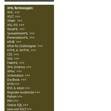
XML-Technologien
:
XML >>>
XSLT >>>
XPath >>>
XSL-FO >>>
WordML >>>
SpreadsheetML >>>
PresentationML >>>
ePUB >>>
ePub für (In)Designer >>>
HTML & XHTML >>>
CSS >>>
SVG >>>
MathML >>>
XML Schema >>>
XProc >>>
Schematron >>>
DocBook >>>
DITA >>>
RSS & Atom >>>
Reguläre Ausdrücke >>>
Python >>>
Perl >>>
Oracle SQL >>>
Java und XSLT >>>