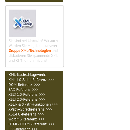
Sie sind bei
LinkedIn
? Wir auch.
Werden Sie Mitglied in unserer
Gruppe XML-Technologien
und
diskutieren Sie spannende XML-
und KI-Themen mit uns!
XML-Nachschlagewerk:
XML 1.0 & 1.1-Referenz >>>
DOM-Referenz >>>
SAX-Referenz >>>
XSLT 1.0-Referenz >>>
XSLT 2.0-Referenz >>>
XSLT- & XPath-Funktionen >>>
XPath–Sprachreferenz >>>
XSL-FO-Referenz >>>
WordML-Referenz >>>
HTML/XHTML-Referenz >>>
CSS-Referenz >>>