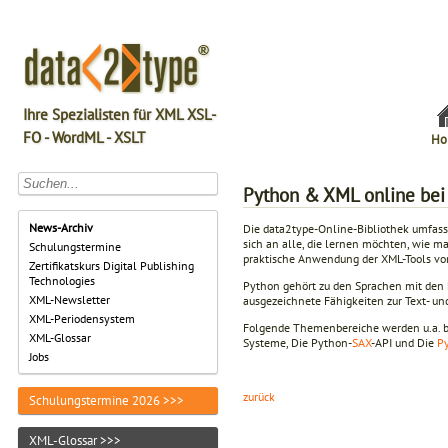
Ihre Spezialisten für XML XSL-
FO - WordML - XSLT
Ho
Python & XML online bei
News-Archiv
Die data2type-Online-Bibliothek umfas
sich an alle, die lernen möchten, wie 
Schulungstermine
praktische Anwendung der XML-Tools vo
Zertifikatskurs Digital Publishing
Technologies
Python gehört zu den Sprachen mit den b
XML-Newsletter
ausgezeichnete Fähigkeiten zur Text- un
XML-Periodensystem
Folgende Themenbereiche werden u.a. b
XML-Glossar
Systeme, Die Python-
SAX
-API und Die
P
Jobs
zurück
Schulungstermine 2026 >>>
XML-Glossar >>>