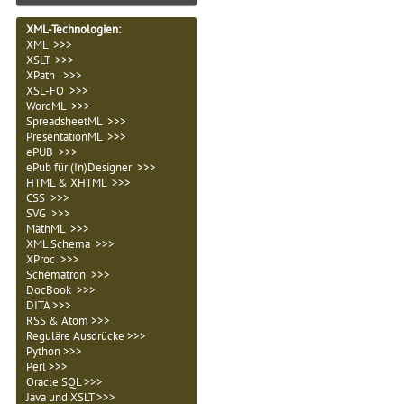
XML-Technologien
:
XML >>>
XSLT >>>
XPath >>>
XSL-FO >>>
WordML >>>
SpreadsheetML >>>
PresentationML >>>
ePUB >>>
ePub für (In)Designer >>>
HTML & XHTML >>>
CSS >>>
SVG >>>
MathML >>>
XML Schema >>>
XProc >>>
Schematron >>>
DocBook >>>
DITA >>>
RSS & Atom >>>
Reguläre Ausdrücke >>>
Python >>>
Perl >>>
Oracle SQL >>>
Java und XSLT >>>