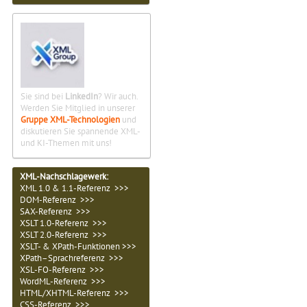
Sie sind bei
LinkedIn
? Wir auch.
Werden Sie Mitglied in unserer
Gruppe XML-Technologien
und
diskutieren Sie spannende XML-
und KI-Themen mit uns!
XML-Nachschlagewerk:
XML 1.0 & 1.1-Referenz >>>
DOM-Referenz >>>
SAX-Referenz >>>
XSLT 1.0-Referenz >>>
XSLT 2.0-Referenz >>>
XSLT- & XPath-Funktionen >>>
XPath–Sprachreferenz >>>
XSL-FO-Referenz >>>
WordML-Referenz >>>
HTML/XHTML-Referenz >>>
CSS-Referenz >>>