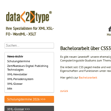
Ihre Spezialisten für XML XSL-
FO - WordML - XSLT
Ho
Bachelorarbeit über CSS
News-Archiv
Es gibt neuen Lesestoff: unsere ehemali
Computerlinguistik-Studiums zum Thema 
Schulungstermine
Zertifikatskurs Digital Publishing
Die Arbeit soll CSS paged media und we
Technologies
Eigenschaften und Funktionen unter rea
XML-Newsletter
Hier geht's zur
Bachelorarbeit
XML-Periodensystem
XML-Glossar
Jobs
zurück
Schulungstermine 2026 >>>
XML-Glossar >>>