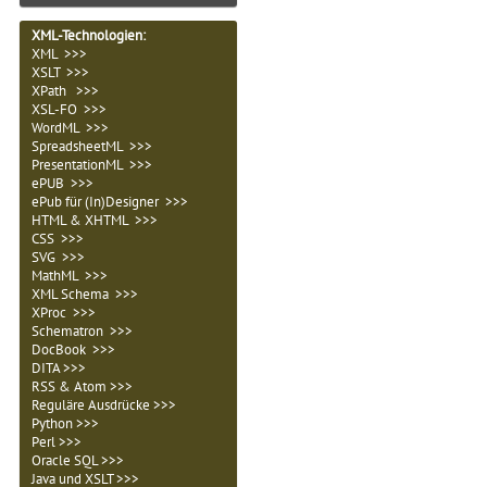
XML-Technologien
:
XML >>>
XSLT >>>
XPath >>>
XSL-FO >>>
WordML >>>
SpreadsheetML >>>
PresentationML >>>
ePUB >>>
ePub für (In)Designer >>>
HTML & XHTML >>>
CSS >>>
SVG >>>
MathML >>>
XML Schema >>>
XProc >>>
Schematron >>>
DocBook >>>
DITA >>>
RSS & Atom >>>
Reguläre Ausdrücke >>>
Python >>>
Perl >>>
Oracle SQL >>>
Java und XSLT >>>