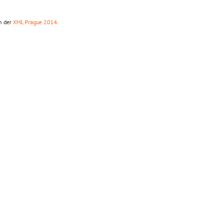
n der
XML Prague 2014
.