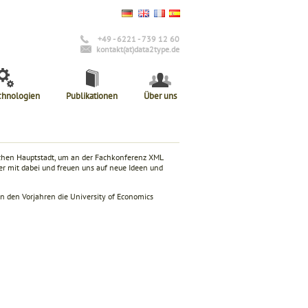
+49 - 6221 - 739 12 60
kontakt(at)data2type.de
chnologien
Publikationen
Über uns
ischen Hauptstadt, um an der Fachkonferenz XML
er mit dabei und freuen uns auf neue Ideen und
in den Vorjahren die University of Economics