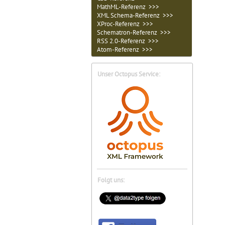
MathML-Referenz >>>
XML Schema-Referenz >>>
XProc-Referenz >>>
Schematron-Referenz >>>
RSS 2.0-Referenz >>>
Atom-Referenz >>>
Unser Octopus Service:
Folgt uns: