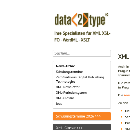
Ihre Spezialisten für XML XSL-
FO - WordML - XSLT
XML 
News-Archiv
Auch in
Prague 
Schulungstermine
spannen
Zertifikatskurs Digital Publishing
Technologies
Die Vera
XML-Newsletter
in Prag.
XML-Periodensystem
Die
Anm
XML-Glossar
Zu den
Jobs
Mar
Schulungstermine 2026 >>>
Sem
Pub
XML-Glossar >>>
XM