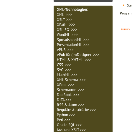
Sta
XML-Technologien
:
Program
XML >>>
XSLT >>>
XPath >>>
zurück
XSL-FO >>>
WordML >>>
SpreadsheetML >>>
PresentationML >>>
ePUB >>>
ePub für (In)Designer >>>
HTML & XHTML >>>
CSS >>>
SVG >>>
MathML >>>
XML Schema >>>
XProc >>>
Schematron >>>
DocBook >>>
DITA >>>
RSS & Atom >>>
Reguläre Ausdrücke >>>
Python >>>
Perl >>>
Oracle SQL >>>
Java und XSLT >>>