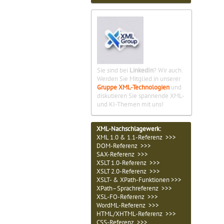
Sie sind bei
LinkedIn
? Wir auch.
Werden Sie Mitglied in unserer
Gruppe XML-Technologien
und
diskutieren Sie spannende XML-
und KI-Themen mit uns!
XML-Nachschlagewerk:
XML 1.0 & 1.1-Referenz >>>
DOM-Referenz >>>
SAX-Referenz >>>
XSLT 1.0-Referenz >>>
XSLT 2.0-Referenz >>>
XSLT- & XPath-Funktionen >>>
XPath–Sprachreferenz >>>
XSL-FO-Referenz >>>
WordML-Referenz >>>
HTML/XHTML-Referenz >>>
CSS-Referenz >>>