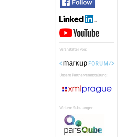
Veranstalter von:
Unsere Partnerveranstaltung:
Weitere Schulungen: