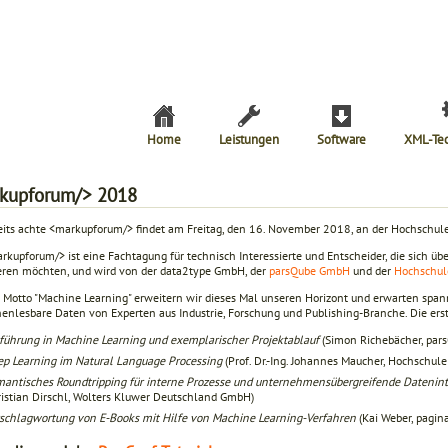
Home
Leistungen
Software
XML-Te
kupforum/> 2018
eits achte <markupforum/> findet am Freitag, den 16. November 2018, an der Hochschule 
rkupforum/> ist eine Fachtagung für technisch Interessierte und Entscheider, die sich ü
eren möchten, und wird von der data2type GmbH, der
parsQube GmbH
und der
Hochschul
 Motto "Machine Learning" erweitern wir dieses Mal unseren Horizont und erwarten spann
enlesbare Daten von Experten aus Industrie, Forschung und Publishing-Branche. Die erste
führung in Machine Learning und exemplarischer Projektablauf
(Simon Richebächer, pa
p Learning im Natural Language Processing
(Prof. Dr.-Ing. Johannes Maucher, Hochschule
antisches Roundtripping für interne Prozesse und unternehmensübergreifende Datenint
istian Dirschl, Wolters Kluwer Deutschland GmbH)
schlagwortung von E-Books mit Hilfe von Machine Learning-Verfahren
(Kai Weber, pagi