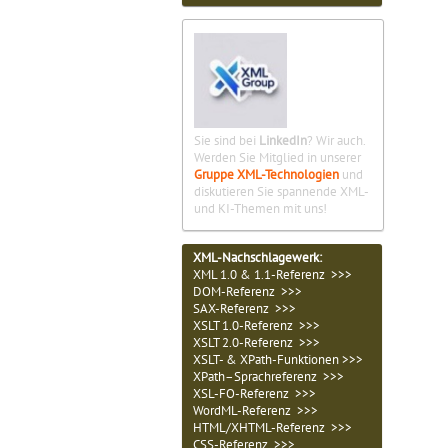
Sie sind bei
LinkedIn
? Wir auch.
Werden Sie Mitglied in unserer
Gruppe XML-Technologien
und
diskutieren Sie spannende XML-
und KI-Themen mit uns!
XML-Nachschlagewerk:
XML 1.0 & 1.1-Referenz >>>
DOM-Referenz >>>
SAX-Referenz >>>
XSLT 1.0-Referenz >>>
XSLT 2.0-Referenz >>>
XSLT- & XPath-Funktionen >>>
XPath–Sprachreferenz >>>
XSL-FO-Referenz >>>
WordML-Referenz >>>
HTML/XHTML-Referenz >>>
CSS-Referenz >>>