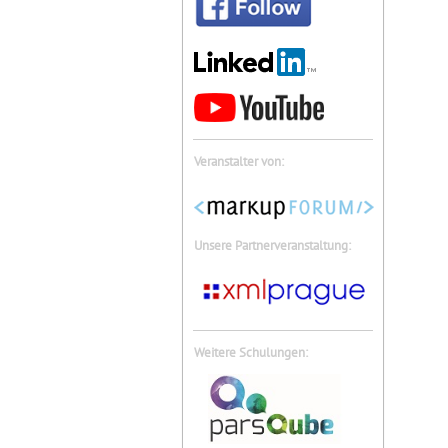
Veranstalter von:
Unsere Partnerveranstaltung:
Weitere Schulungen: