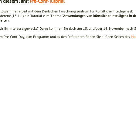
n diesem Jahr:
Pre-Conf-Tutorial
r Zusammenarbeit mit dem Deutschen Forschungszentrum für Künstliche Intelligenz (DFK
ferenz (15.11.) ein Tutorial zum Thema
"Anwendungen von künstlicher Intelligenz in d
ierten.
ir Ihr Interesse geweckt? Dann kommen Sie doch am 15. und/oder 16. November nach Stu
m Pre-Conf-Day, zum Programm und zu den Referenten finden Sie auf den Seiten des
Ma