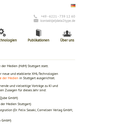
+49 - 6221 - 739 12 60
kontakt(at)data2type.de
chnologien
Publikationen
Über uns
der Medien (HdM) Stuttgart statt.
ber neue und etablierte XML-Technologien
e der Medien
in Stuttgart ausgerichtet.
ende und vielseitige Vorträge zu KI und
n Zusagen für dieses Jahr sind:
rsQube GmbH)
 der Medien Stuttgart)
egration
(Dr. Felix Sasaki, Cornelsen Verlag GmbH;
na GmbH)