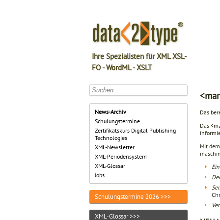
Ihre Spezialisten für XML XSL-
FO - WordML - XSLT
<mar
News-Archiv
Das ber
Schulungstermine
Das <ma
Zertifikatskurs Digital Publishing
informi
Technologies
Mit dem
XML-Newsletter
maschin
XML-Periodensystem
XML-Glossar
Ein
Jobs
Dee
Sem
Chr
Schulungstermine 2026 >>>
Ver
XML-Glossar >>>