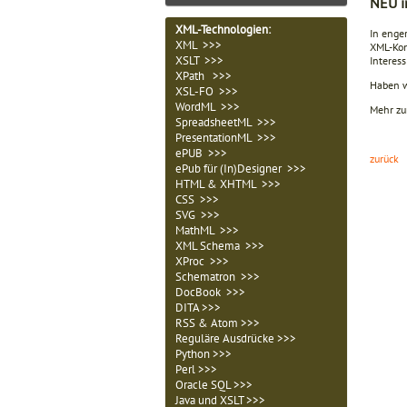
NEU i
XML-Technologien
:
In enge
XML >>>
XML-Kon
XSLT >>>
Interess
XPath >>>
Haben w
XSL-FO >>>
WordML >>>
Mehr zu
SpreadsheetML >>>
PresentationML >>>
ePUB >>>
zurück
ePub für (In)Designer >>>
HTML & XHTML >>>
CSS >>>
SVG >>>
MathML >>>
XML Schema >>>
XProc >>>
Schematron >>>
DocBook >>>
DITA >>>
RSS & Atom >>>
Reguläre Ausdrücke >>>
Python >>>
Perl >>>
Oracle SQL >>>
Java und XSLT >>>