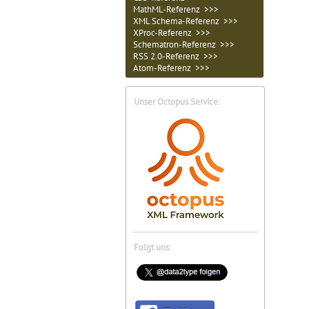
MathML-Referenz >>>
XML Schema-Referenz >>>
XProc-Referenz >>>
Schematron-Referenz >>>
RSS 2.0-Referenz >>>
Atom-Referenz >>>
Unser Octopus Service:
Folgt uns: