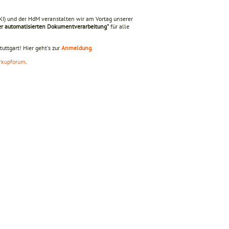
I) und der HdM veranstalten wir am Vortag unserer
er automatisierten Dokumentverarbeitung"
für alle
ttgart! Hier geht's zur
Anmeldung
.
rkupforum
.