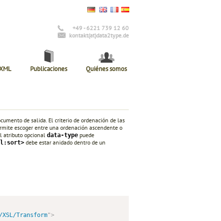
+49 - 6221 739 12 60
kontakt(at)data2type.de
 XML
Publicaciones
Quiénes somos
cumento de salida. El criterio de ordenación de las
rmite escoger entre una ordenación ascendente o
l atributo opcional
puede
data-type
debe estar anidado dentro de un
l:sort>
/XSL/Transform
"
>