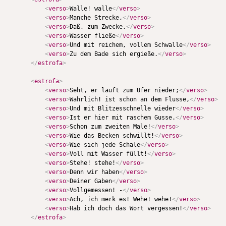
<
verso
>
Walle! walle
</
verso
>
<
verso
>
Manche Strecke,
</
verso
>
<
verso
>
Daß, zum Zwecke,
</
verso
>
<
verso
>
Wasser fließe
</
verso
>
<
verso
>
Und mit reichem, vollem Schwalle
</
verso
>
<
verso
>
Zu dem Bade sich ergieße.
</
verso
>
</
estrofa
>
<
estrofa
>
<
verso
>
Seht, er läuft zum Ufer nieder;
</
verso
>
<
verso
>
Wahrlich! ist schon an dem Flusse,
</
verso
>
<
verso
>
Und mit Blitzesschnelle wieder
</
verso
>
<
verso
>
Ist er hier mit raschem Gusse.
</
verso
>
<
verso
>
Schon zum zweiten Male!
</
verso
>
<
verso
>
Wie das Becken schwillt!
</
verso
>
<
verso
>
Wie sich jede Schale
</
verso
>
<
verso
>
Voll mit Wasser füllt!
</
verso
>
<
verso
>
Stehe! stehe!
</
verso
>
<
verso
>
Denn wir haben
</
verso
>
<
verso
>
Deiner Gaben
</
verso
>
<
verso
>
Vollgemessen! -
</
verso
>
<
verso
>
Ach, ich merk es! Wehe! wehe!
</
verso
>
<
verso
>
Hab ich doch das Wort vergessen!
</
verso
>
</
estrofa
>