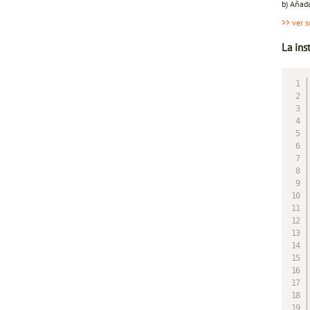
b) Añad
>> ver s
La in