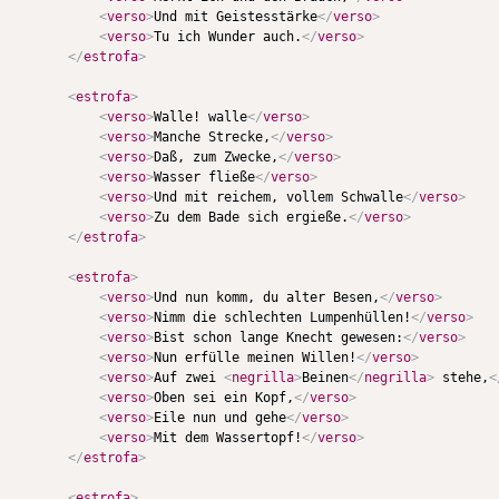
<
verso
>
Und mit Geistesstärke
</
verso
>
<
verso
>
Tu ich Wunder auch.
</
verso
>
</
estrofa
>
<
estrofa
>
<
verso
>
Walle! walle
</
verso
>
<
verso
>
Manche Strecke,
</
verso
>
<
verso
>
Daß, zum Zwecke,
</
verso
>
<
verso
>
Wasser fließe
</
verso
>
<
verso
>
Und mit reichem, vollem Schwalle
</
verso
>
<
verso
>
Zu dem Bade sich ergieße.
</
verso
>
</
estrofa
>
<
estrofa
>
<
verso
>
Und nun komm, du alter Besen,
</
verso
>
<
verso
>
Nimm die schlechten Lumpenhüllen!
</
verso
>
<
verso
>
Bist schon lange Knecht gewesen:
</
verso
>
<
verso
>
Nun erfülle meinen Willen!
</
verso
>
<
verso
>
Auf zwei 
<
negrilla
>
Beinen
</
negrilla
>
 stehe,
<
<
verso
>
Oben sei ein Kopf,
</
verso
>
<
verso
>
Eile nun und gehe
</
verso
>
<
verso
>
Mit dem Wassertopf!
</
verso
>
</
estrofa
>
<
estrofa
>