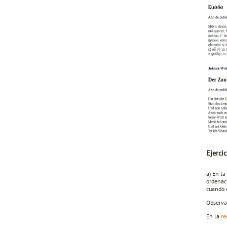
Ejercic
a) En la
ordenaci
cuando 
Observa
En la
re