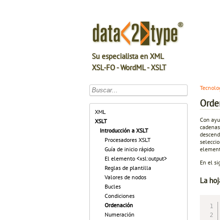
Su especialista en XML
XSL-FO - WordML - XSLT
Tecnolo
Orde
XML
Con ayu
XSLT
cadenas 
Introducción a XSLT
descende
Procesadores XSLT
seleccio
elemen
Guía de inicio rápido
El elemento <xsl:output>
En el s
Reglas de plantilla
Valores de nodos
La hoj
Bucles
Condiciones
Ordenación
Numeración