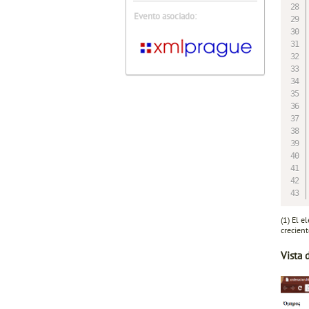
Evento asociado:
(1) El 
crecient
Vista 