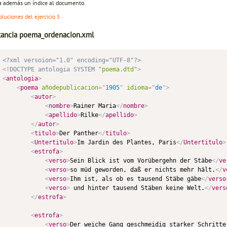
a además un índice al documento.
oluciones del ejercicio 5
stancia poema_ordenacion.xml
<?xml versoion="1.0" encoding="UTF-8"?>
<!
DOCTYPE
antologia
SYSTEM
"poema.dtd"
>
<
antologia
>
<
poema
añodepublicacion
=
"
1905
"
idioma
=
"
de
"
>
<
autor
>
<
nombre
>
Rainer Maria
</
nombre
>
<
apellido
>
Rilke
</
apellido
>
</
autor
>
<
titulo
>
Der Panther
</
titulo
>
<
Untertitulo
>
Im Jardin des Plantes, Paris
</
Untertitulo
>
<
estrofa
>
<
verso
>
Sein Blick ist vom Vorübergehn der Stäbe
</
ve
<
verso
>
so müd geworden, daß er nichts mehr hält.
</
v
<
verso
>
Ihm ist, als ob es tausend Stäbe gäbe
</
verso
<
verso
>
 und hinter tausend Stäben keine Welt.
</
vers
</
estrofa
>
<
estrofa
>
<
verso
>
Der weiche Gang geschmeidig starker Schritte