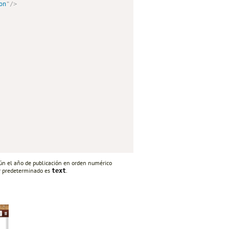
on
"
/>
n el año de publicación en orden numérico
or predeterminado es
.
text