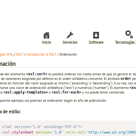
Inicio
Servicios
Software
Tecnologías
gías XML
/
XSLT
/
Introducción a XSLT
/ Ordenación
nación
da del elemento
es posible ordenar los nodos antes de que se genere el do
<xsl:sort>
de caracteres asignado por defecto es el orden alfabético creciente. El atributo
pe
order
nte en función del valor asignado al mismo ( "ascending" o "descending"). A su vez, con e
narse una clave de ordenación alfabética ("text") o numérica ("number"). El elemento
<xs
to
o
y no puede tener contenido.
<xsl:apply-templates>
<xsl:for-each>
iguiente ejemplo los poemas se ordenarán según el año de publicación.
a de estilo:
<?xml version="1.0" encoding="UTF-8"?>
<
xsl:
stylesheet
version
=
"
1.0
"
xmlns:
xsl
=
"
http://www.w3.org/1999