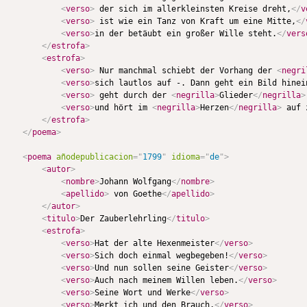
<
verso
>
 der sich im allerkleinsten Kreise dreht,
</
v
<
verso
>
 ist wie ein Tanz von Kraft um eine Mitte,
</
<
verso
>
in der betäubt ein großer Wille steht.
</
vers
</
estrofa
>
<
estrofa
>
<
verso
>
 Nur manchmal schiebt der Vorhang der 
<
negri
<
verso
>
sich lautlos auf -. Dann geht ein Bild hinei
<
verso
>
 geht durch der 
<
negrilla
>
Glieder
</
negrilla
>
<
verso
>
und hört im 
<
negrilla
>
Herzen
</
negrilla
>
 auf 
</
estrofa
>
</
poema
>
<
poema
añodepublicacion
=
"
1799
"
idioma
=
"
de
"
>
<
autor
>
<
nombre
>
Johann Wolfgang
</
nombre
>
<
apellido
>
 von Goethe
</
apellido
>
</
autor
>
<
titulo
>
Der Zauberlehrling
</
titulo
>
<
estrofa
>
<
verso
>
Hat der alte Hexenmeister
</
verso
>
<
verso
>
Sich doch einmal wegbegeben!
</
verso
>
<
verso
>
Und nun sollen seine Geister
</
verso
>
<
verso
>
Auch nach meinem Willen leben.
</
verso
>
<
verso
>
Seine Wort und Werke
</
verso
>
<
verso
>
Merkt ich und den Brauch,
</
verso
>