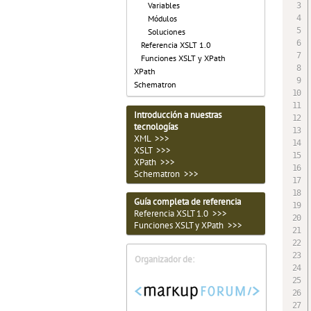
Variables
Módulos
Soluciones
Referencia XSLT 1.0
Funciones XSLT y XPath
XPath
Schematron
Introducción a nuestras
tecnologías
XML >>>
XSLT >>>
XPath >>>
Schematron >>>
Guía completa de referencia
Referencia XSLT 1.0 >>>
Funciones XSLT y XPath >>>
Organizador de: