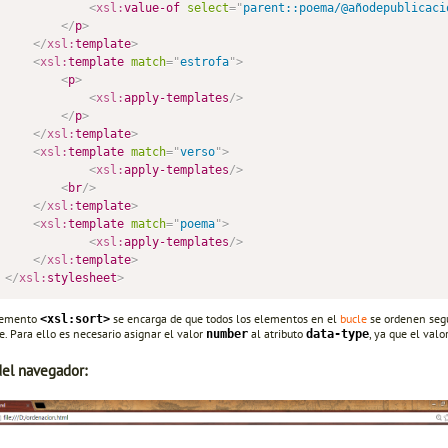
<
xsl:
value-of
select
=
"
parent::poema/@añodepublicaci
</
p
>
</
xsl:
template
>
<
xsl:
template
match
=
"
estrofa
"
>
<
p
>
<
xsl:
apply-templates
/>
</
p
>
</
xsl:
template
>
<
xsl:
template
match
=
"
verso
"
>
<
xsl:
apply-templates
/>
<
br
/>
</
xsl:
template
>
<
xsl:
template
match
=
"
poema
"
>
<
xsl:
apply-templates
/>
</
xsl:
template
>
</
xsl:
stylesheet
>
elemento
se encarga de que todos los elementos en el
bucle
se ordenen segú
<xsl:sort>
e. Para ello es necesario asignar el valor
al atributo
, ya que el val
number
data-type
del navegador: