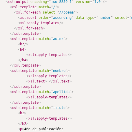
<
xsl:
output
encoding
=
"
iso-8859-1
"
version
=
"
1.0
"
/>
<
xsl:
template
match
=
"
/
"
>
<
xsl:
for-each
select
=
"
//poema
"
>
<
xsl:
sort
order
=
"
ascending
"
data-type
=
"
number
"
select
=
"
<
xsl:
apply-templates
/>
</
xsl:
for-each
>
</
xsl:
template
>
<
xsl:
template
match
=
"
autor
"
>
<
br
/>
<
h4
>
<
xsl:
apply-templates
/>
</
h4
>
</
xsl:
template
>
<
xsl:
template
match
=
"
nombre
"
>
<
xsl:
apply-templates
/>
<
xsl:
text
>
</
xsl:
text
>
</
xsl:
template
>
<
xsl:
template
match
=
"
apellido
"
>
<
xsl:
apply-templates
/>
</
xsl:
template
>
<
xsl:
template
match
=
"
titulo
"
>
<
h2
>
<
xsl:
apply-templates
/>
</
h2
>
<
p
>
Año de publicación: 
