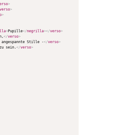
erso
>
verso
>
o
>
lla
>
Pupille
</
negrilla
>
</
verso
>
n,
</
verso
>
 angespannte Stille -
</
verso
>
zu sein.
</
verso
>