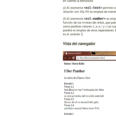
en cuenta la estructura.
(2) El elemento
permite co
<xsl:text>
relación con XSL-FO se emplea de manera 
(3) El elemento
es empl
<xsl:number>
función de los niveles del árbol, que pu
como posibles valores 1, a, A, i y I, los 
posible el empleo de otros separadores. 
es el carácter
.
|
Vista del navegador