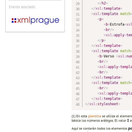
</
h2
>
Evento asociado:
</
xsl:
template
>
<
xsl:
template
match
<
p
>
<
b
>
Estrofa
<
xs
<
br
/>
<
xsl:
apply-te
</
p
>
</
xsl:
template
>
<
xsl:
template
match
<
b
>
Verso 
<
xsl:
nu
<
br
/>
<
xsl:
apply-templ
<
br
/>
</
xsl:
template
>
<
xsl:
template
match
<
br
/>
<
xsl:
apply-templ
</
xsl:
template
>
</
xsl:
stylesheet
>
(1) En esta
plantilla
se utiliza el eleme
básica los números arábigos. El valor
a
I
Aquí se contarán todos los elementos
p