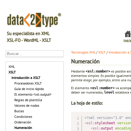
Su especialista en XML
XSL-FO - WordML - XSLT
Inici
Tecnologías XML
/
XSLT
/
Introducción a
Numeración
XML
Mediante
es posible asi
<xsl:number>
XSLT
elementos simples. Es posible igualmente
Introducción a XSLT
permite elegir, por ejemplo, entre una 
Procesadores XSLT
El elemento
va acompañ
<xsl:number>
Guía de inicio rápido
deben ser numerados,
establece 
level
El elemento <xsl:output>
Reglas de plantilla
La hoja de estilo:
Valores de nodos
Bucles
Condiciones
<?xml version="1.0" en
Ordenación
<
xsl:
stylesheet
versio
Numeración
<
xsl:
output
encodin