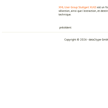
XML User Group Stuttgart XUGS
est un f
sélection, ainsi que l'extraction, et desti
technique.
précédent
Copyright © 2026 - data2type Gmb