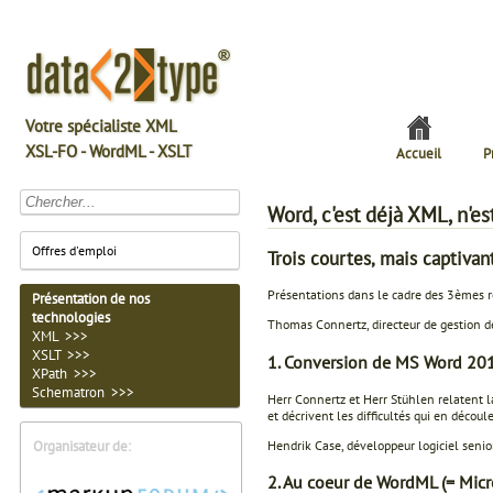
Votre spécialiste XML
XSL-FO - WordML - XSLT
Accueil
P
Word, c'est déjà XML, n'es
Offres d'emploi
Trois courtes, mais captiva
Présentations dans le cadre des 3èmes 
Présentation de nos
technologies
Thomas Connertz, directeur de gestion d
XML >>>
XSLT >>>
1. Conversion de MS Word 20
XPath >>>
Schematron >>>
Herr Connertz et Herr Stühlen relatent l
et décrivent les difficultés qui en décou
Hendrik Case, développeur logiciel seni
Organisateur de:
2. Au coeur de WordML (= Mic