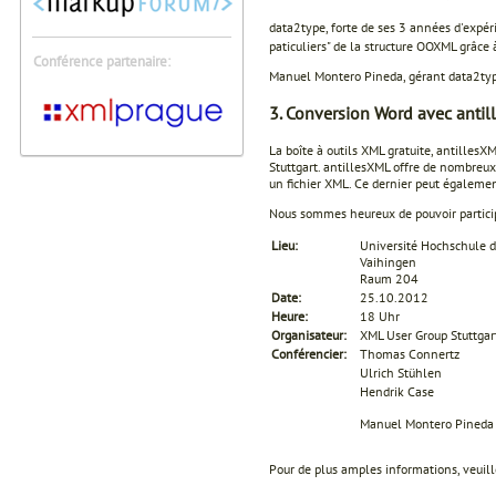
data2type, forte de ses 3 années d'expér
paticuliers" de la structure OOXML grâce 
Conférence partenaire:
Manuel Montero Pineda, gérant data2ty
3. Conversion Word avec anti
La boîte à outils XML gratuite, antilles
Stuttgart. antillesXML offre de nombreu
un fichier XML. Ce dernier peut égalemen
Nous sommes heureux de pouvoir partici
Lieu:
Université Hochschule d
Vaihingen
Raum 204
Date:
25.10.2012
Heure:
18 Uhr
Organisateur:
XML User Group Stuttgar
Conférencier:
Thomas Connertz
Ulrich Stühlen
Hendrik Case
Manuel Montero Pineda
Pour de plus amples informations, veuill